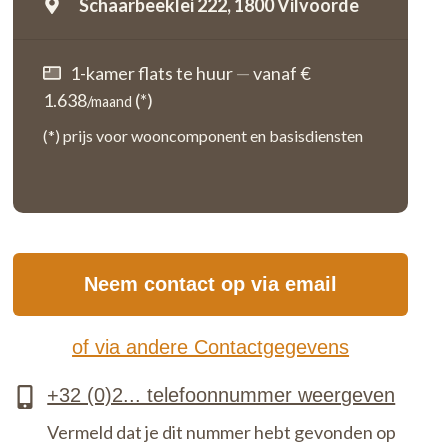
Schaarbeeklei 222,
1800 Vilvoorde
1-kamer flats te huur
—
vanaf €
1.638
(*)
/maand
(*) prijs voor wooncomponent en basisdiensten
Neem contact op via email
of via andere Contactgegevens
Vermeld dat je dit nummer hebt gevonden op