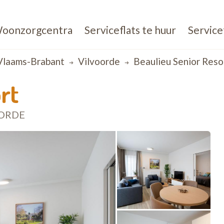
oonzorgcentra
Serviceflats te huur
Service
Vlaams-Brabant
Vilvoorde
Beaulieu Senior Reso
rt
OORDE