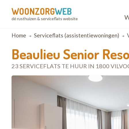
WOONZORG
WEB
W
dé rusthuizen & serviceflats website
Breadcrumb
Home
Serviceflats (assistentiewoningen)
Beaulieu Senior Reso
23 SERVICEFLATS TE HUUR IN 1800 VILV