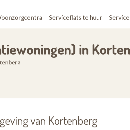
oonzorgcentra
Serviceflats te huur
Service
entiewoningen) in Korte
rtenberg
mgeving van Kortenberg