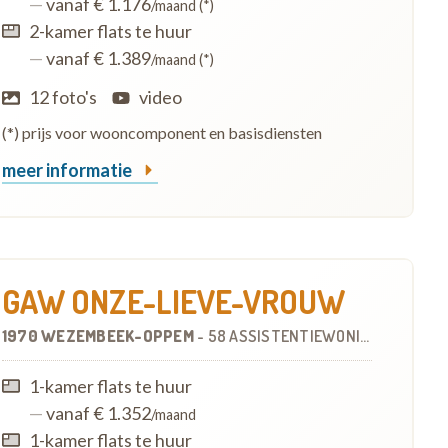
—
vanaf € 1.176
/maand (*)
2-kamer flats te huur
—
vanaf € 1.389
/maand (*)
12 foto's
video
(*) prijs voor wooncomponent en basisdiensten
meer informatie
GAW ONZE-LIEVE-VROUW
1970 WEZEMBEEK-OPPEM
-
58 ASSISTENTIEWONINGEN
1-kamer flats te huur
—
vanaf € 1.352
/maand
1-kamer flats te huur