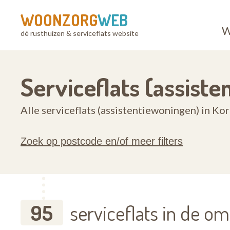
WOONZORG
WEB
W
dé rusthuizen & serviceflats website
Serviceflats (assist
Alle serviceflats (assistentiewoningen) in Ko
Zoek op postcode en/of meer filters
95
serviceflats in de o