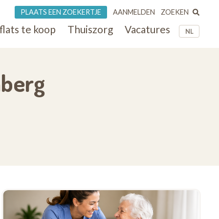
ZOEKEN
PLAATS EEN ZOEKERTJE
AANMELDEN
flats te koop
Thuiszorg
Vacatures
NL
nberg