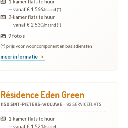
1-kamer flats te huur
—
vanaf € 1.566
/maand (*)
2-kamer flats te huur
—
vanaf € 2.530
/maand (*)
9 foto's
(*) prijs voor wooncomponent en basisdiensten
meer informatie
Résidence Eden Green
1150 SINT-PIETERS-WOLUWE
-
93 SERVICEFLATS
1-kamer flats te huur
—
vanaf € 1.521
/maand