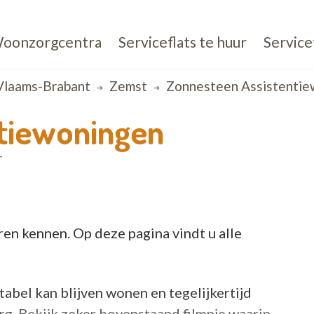
oonzorgcentra
Serviceflats te huur
Service
Vlaams-Brabant
Zemst
Zonnesteen Assistentie
tiewoningen
T
ren kennen. Op deze pagina vindt u alle
tabel kan blijven wonen en tegelijkertijd
g. Bekijk zeker bovenstaand filmpje waarin