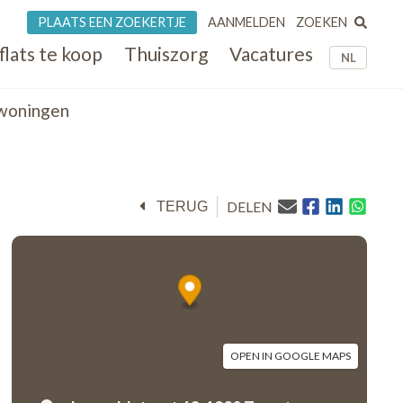
ZOEKEN
PLAATS EEN ZOEKERTJE
AANMELDEN
flats te koop
Thuiszorg
Vacatures
NL
woningen
DELEN
TERUG
OPEN IN GOOGLE MAPS