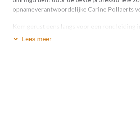
opnameverantwoordelijke Carine Pollaerts ver
Kom gerust eens langs voor een rondleiding in
gelegenheid om te zien en te ervaren wat on
Lees meer
Zonnesteen baat naast assistentiewoningen o