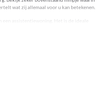
telt wat zij allemaal voor u kan betekenen.
 een assistentiewoning. Het is de ideale
ze bewoners elke dag beleven.
ok een woonzorgcentrum en kortverblijf uit.