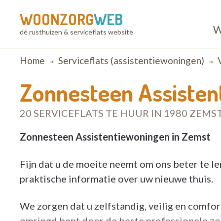
WOONZORG
WEB
W
dé rusthuizen & serviceflats website
Breadcrumb
Home
Serviceflats (assistentiewoningen)
Zonnesteen Assisten
20 SERVICEFLATS TE HUUR IN 1980 ZEMS
Zonnesteen Assistentiewoningen in Zemst
Fijn dat u de moeite neemt om ons beter te le
praktische informatie over uw nieuwe thuis.
We zorgen dat u zelfstandig, veilig en comfor
omringd bent door de beste professionele zor