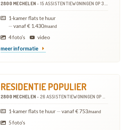
2800 MECHELEN
-
15 ASSISTENTIEWONINGEN
OP
3.6 KM
1-kamer flats te huur
—
vanaf € 1.430
/maand
4 foto's
video
meer informatie
RESIDENTIE POPULIER
2800 MECHELEN
-
26 ASSISTENTIEWONINGEN
OP
5.9 KM
1-kamer flats te huur
—
vanaf € 753
/maand
5 foto's