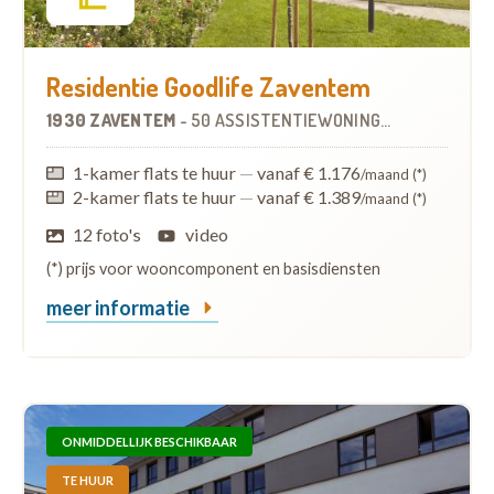
Residentie Goodlife Zaventem
1930 ZAVENTEM
-
50 ASSISTENTIEWONINGEN
1-kamer flats te huur
—
vanaf € 1.176
/maand (*)
2-kamer flats te huur
—
vanaf € 1.389
/maand (*)
12 foto's
video
(*) prijs voor wooncomponent en basisdiensten
meer informatie
ONMIDDELLIJK BESCHIKBAAR
TE HUUR