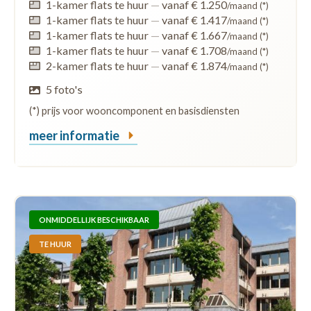
1-kamer flats te huur
—
vanaf € 1.250
/maand (*)
1-kamer flats te huur
—
vanaf € 1.417
/maand (*)
1-kamer flats te huur
—
vanaf € 1.667
/maand (*)
1-kamer flats te huur
—
vanaf € 1.708
/maand (*)
2-kamer flats te huur
—
vanaf € 1.874
/maand (*)
5 foto's
(*) prijs voor wooncomponent en basisdiensten
meer informatie
ONMIDDELLIJK BESCHIKBAAR
TE HUUR