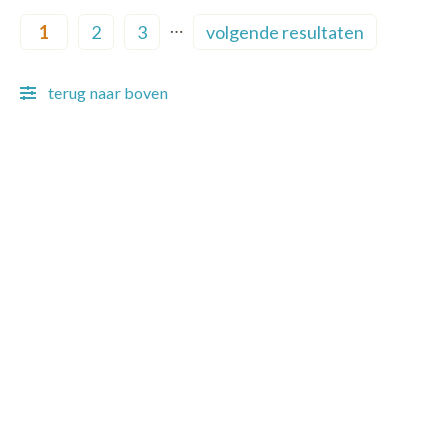
Pagination
…
1
2
3
volgende resultaten
Current page
Page
Page
Next page
terug naar boven