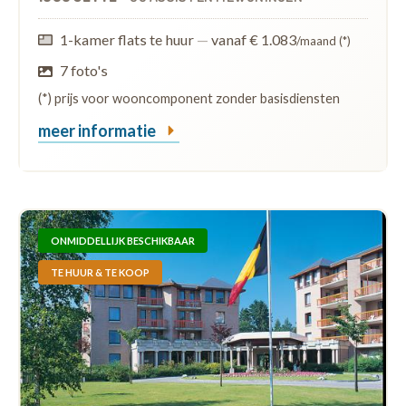
1-kamer flats te huur
—
vanaf € 1.083
/maand (*)
7 foto's
(*) prijs voor wooncomponent zonder basisdiensten
meer informatie
ONMIDDELLIJK BESCHIKBAAR
TE HUUR & TE KOOP