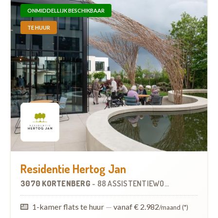
ONMIDDELLIJK BESCHIKBAAR
TE HUUR
Residentie Hertog Jan
3070 KORTENBERG
-
88 ASSISTENTIEWONINGEN
1-kamer flats te huur
—
vanaf € 2.982
/maand (*)