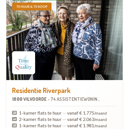
TE HUUR & TE KOOP
Residentie Riverpark
1800 VILVOORDE
-
74 ASSISTENTIEWONINGEN
1-kamer flats te huur
—
vanaf € 1.775
/maand
2-kamer flats te huur
—
vanaf € 2.063
/maand
1-kamer flats te huur
—
vanaf € 1.981
/maand