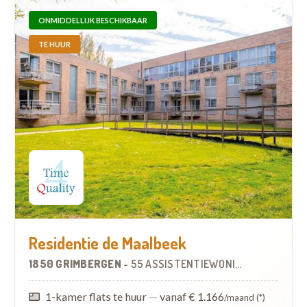
ONMIDDELLIJK BESCHIKBAAR
TE HUUR
Residentie de Maalbeek
1850 GRIMBERGEN
-
55 ASSISTENTIEWONINGEN
1-kamer flats te huur
—
vanaf € 1.166
/maand (*)