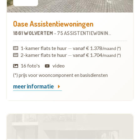
Oase Assistentiewoningen
1861 WOLVERTEM
-
75 ASSISTENTIEWONINGEN
1-kamer flats te huur
—
vanaf € 1.378
/maand (*)
2-kamer flats te huur
—
vanaf € 1.704
/maand (*)
16 foto's
video
(*) prijs voor wooncomponent en basisdiensten
meer informatie