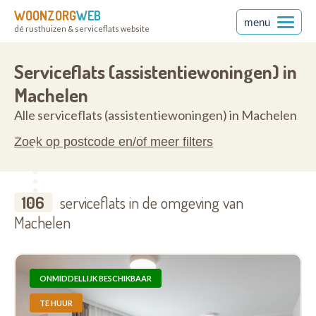
WOONZORG
WEB
menu
dé rusthuizen & serviceflats website
rabant
1830
Serviceflats (assistentiewoningen) in
Machelen
Alle serviceflats (assistentiewoningen) in Machelen
Zoek op postcode en/of meer filters
106
serviceflats in de omgeving van
Machelen
ONMIDDELLIJK BESCHIKBAAR
TE HUUR