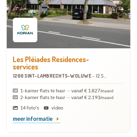
Les Pléiades Residences-
services
1200 SINT-LAMBRECHTS-WOLUWE
-
12 SERVICEFLATS
1-kamer flats te huur
—
vanaf € 1.827
/maand
2-kamer flats te huur
—
vanaf € 2.193
/maand
14 foto's
video
meer informatie