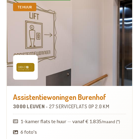
TE HUUR
Assistentiewoningen Burenhof
3000 LEUVEN
-
27 SERVICEFLATS
OP
2.0 KM
1-kamer flats te huur
—
vanaf € 1.835
/maand (*)
6 foto's