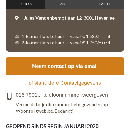
FOTO'S
VIDEO
KAART
Jules Vandenbemptlaan 12,
3001 Heverlee
1-kamer flats te huur
—
vanaf € 1.582
/maand
2-kamer flats te huur
—
vanaf € 1.750
/maand
Neem contact op via email
of via andere Contactgegevens
Vermeld dat je dit nummer hebt gevonden op
Woonzorgweb.be. Bedankt!
GEOPEND SINDS BEGIN JANUARI 2020