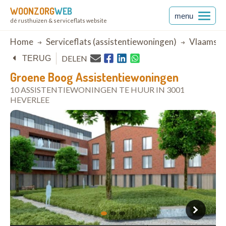
WOONZORG
WEB
menu
dé rusthuizen & serviceflats website
Breadcrumb
Home
Serviceflats (assistentiewoningen)
Vlaams-B
DELEN
TERUG
Groene Boog Assistentiewoningen
10 ASSISTENTIEWONINGEN TE HUUR IN 3001
HEVERLEE
open in Google Maps
1
2
3