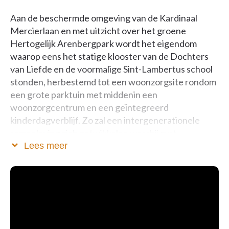
Aan de beschermde omgeving van de Kardinaal
Mercierlaan en met uitzicht over het groene
Hertogelijk Arenbergpark wordt het eigendom
waarop eens het statige klooster van de Dochters
van Liefde en de voormalige Sint-Lambertus school
stonden, herbestemd tot een woonzorgsite rondom
een grote parktuin met middenin een
woonzorgcentrum en een geïntegreerd
kinderdagverblijf. Zo zal een intergenerationele
samenleving zich ontwikkelen waarbij rust,
verzorging en een aangename sociale beleving in
Lees meer
harmonie zijn.
De stijl van de gebouwen sluit aan bij het
landschappelijk karakter en in de sfeer van het
vroegere klooster. De bestaande voorgevel met
inkomdeur zal behouden blijven zodat het verleden