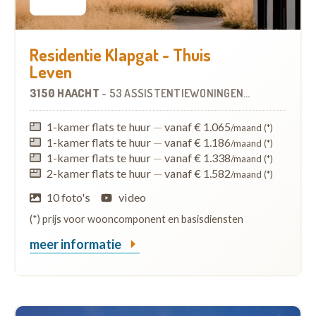
Residentie Klapgat - Thuis
Leven
3150 HAACHT
-
53 ASSISTENTIEWONINGEN
OP
4.2 KM
1-kamer flats te huur
—
vanaf € 1.065
/maand (*)
1-kamer flats te huur
—
vanaf € 1.186
/maand (*)
1-kamer flats te huur
—
vanaf € 1.338
/maand (*)
2-kamer flats te huur
—
vanaf € 1.582
/maand (*)
10 foto's
video
(*) prijs voor wooncomponent en basisdiensten
meer informatie