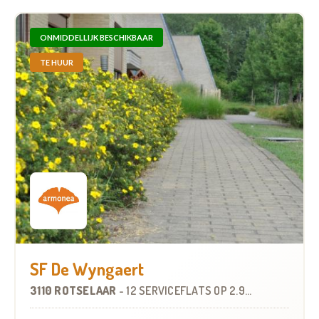
ONMIDDELLIJK BESCHIKBAAR
TE HUUR
SF De Wyngaert
3110 ROTSELAAR
-
12 SERVICEFLATS
OP
2.9 KM