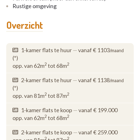
Rustige omgeving
Neem vandaag nog vrijblijvend contact op voor
meer informatie!
Overzicht
1-kamer flats te huur
—
vanaf € 1103
/maand
(*)
2
2
opp. van 62m
tot 68m
2-kamer flats te huur
—
vanaf € 1138
/maand
(*)
2
2
opp. van 81m
tot 87m
1-kamer flats te koop
—
vanaf € 199.000
2
2
opp. van 62m
tot 68m
2-kamer flats te koop
—
vanaf € 259.000
2
2