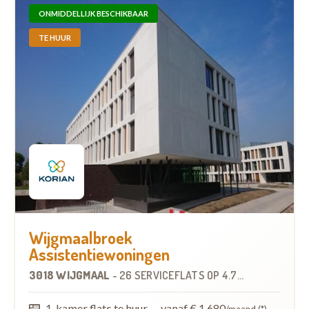
ONMIDDELLIJK BESCHIKBAAR
TE HUUR
Wijgmaalbroek
Assistentiewoningen
3018 WIJGMAAL
-
26 SERVICEFLATS
OP
4.7 KM
1-kamer flats te huur
—
vanaf € 1.680