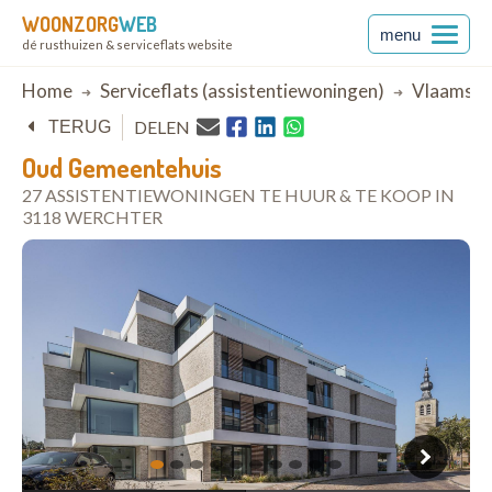
WOONZORG
WEB
menu
dé rusthuizen & serviceflats website
Breadcrumb
Home
Serviceflats (assistentiewoningen)
Vlaams-B
DELEN
TERUG
Oud Gemeentehuis
27 ASSISTENTIEWONINGEN TE HUUR & TE KOOP IN
3118 WERCHTER
open in Google Maps
1
2
3
4
5
6
7
8
9
10