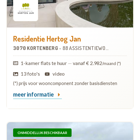
Residentie Hertog Jan
3070 KORTENBERG
-
88 ASSISTENTIEWONINGEN
1-kamer flats te huur
—
vanaf € 2.982
/maand (*)
13 foto's
video
(*) prijs voor wooncomponent zonder basisdiensten
meer informatie
ONMIDDELLIJK BESCHIKBAAR