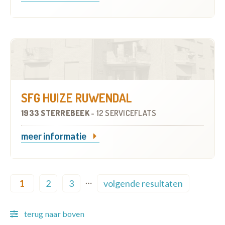
SFG HUIZE RUWENDAL
1933 STERREBEEK
-
12 SERVICEFLATS
meer informatie
Pagination
…
1
2
3
volgende resultaten
Current page
Page
Page
Next page
terug naar boven