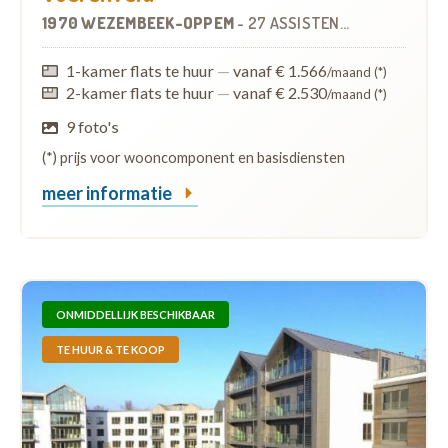
1970 WEZEMBEEK-OPPEM
-
27 ASSISTENTIEWONINGEN
1-kamer flats te huur
—
vanaf € 1.566
/maand (*)
2-kamer flats te huur
—
vanaf € 2.530
/maand (*)
9 foto's
(*) prijs voor wooncomponent en basisdiensten
meer informatie
ONMIDDELLIJK BESCHIKBAAR
TE HUUR & TE KOOP