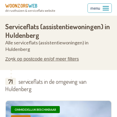
WOONZORG
WEB
menu
dé rusthuizen & serviceflats website
rabant
3040
Serviceflats (assistentiewoningen) in
Huldenberg
Alle serviceflats (assistentiewoningen) in
Huldenberg
Zoek op postcode en/of meer filters
71
serviceflats in de omgeving van
Huldenberg
ONMIDDELLIJK BESCHIKBAAR