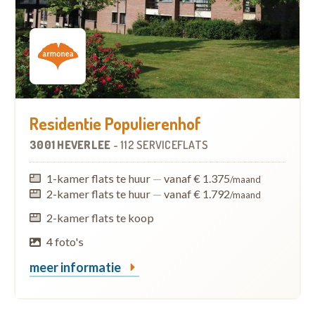
Residentie Populierenhof
3001 HEVERLEE
-
112 SERVICEFLATS
1-kamer flats te huur
—
vanaf € 1.375
/maand
2-kamer flats te huur
—
vanaf € 1.792
/maand
2-kamer flats te koop
4 foto's
meer informatie