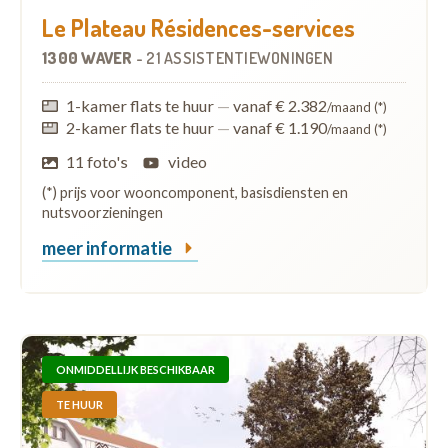
Le Plateau Résidences-services
1300 WAVER
-
21 ASSISTENTIEWONINGEN
1-kamer flats te huur
—
vanaf € 2.382
/maand (*)
2-kamer flats te huur
—
vanaf € 1.190
/maand (*)
11 foto's
video
(*) prijs voor wooncomponent, basisdiensten en
nutsvoorzieningen
meer informatie
ONMIDDELLIJK BESCHIKBAAR
TE HUUR