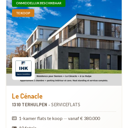
ONMIDDELLIJK BESCHIKBAAR
TE KOOP
Le Cénacle
1310 TERHULPEN
-
SERVICEFLATS
1-kamer flats te koop
—
vanaf € 380.000
10 foto's