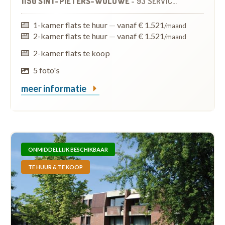
1150 SINT-PIETERS-WOLUWE
-
93 SERVICEFLATS
1-kamer flats te huur
—
vanaf € 1.521
/maand
2-kamer flats te huur
—
vanaf € 1.521
/maand
2-kamer flats te koop
5 foto's
meer informatie
ONMIDDELLIJK BESCHIKBAAR
TE HUUR & TE KOOP