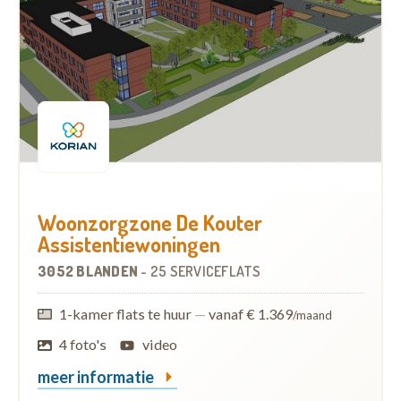
Woonzorgzone De Kouter
Assistentiewoningen
3052 BLANDEN
-
25 SERVICEFLATS
1-kamer flats te huur
—
vanaf € 1.369
/maand
4 foto's
video
meer informatie