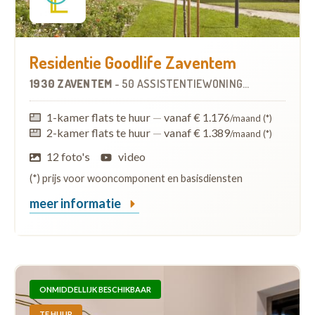
Residentie Goodlife Zaventem
1930 ZAVENTEM
-
50 ASSISTENTIEWONINGEN
1-kamer flats te huur
—
vanaf € 1.176
/maand (*)
2-kamer flats te huur
—
vanaf € 1.389
/maand (*)
12 foto's
video
(*) prijs voor wooncomponent en basisdiensten
meer informatie
ONMIDDELLIJK BESCHIKBAAR
TE HUUR