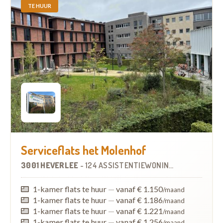
TE HUUR
Serviceflats het Molenhof
3001 HEVERLEE
-
124 ASSISTENTIEWONINGEN
1-kamer flats te huur
—
vanaf € 1.150
/maand
1-kamer flats te huur
—
vanaf € 1.186
/maand
1-kamer flats te huur
—
vanaf € 1.221
/maand
1-kamer flats te huur
—
vanaf € 1.256
/maand