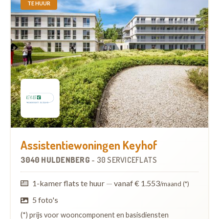
TE HUUR
Assistentiewoningen Keyhof
3040 HULDENBERG
-
30 SERVICEFLATS
1-kamer flats te huur
—
vanaf € 1.553
/maand (*)
5 foto's
(*) prijs voor wooncomponent en basisdiensten