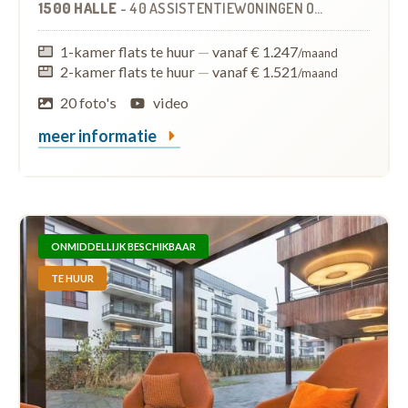
1500 HALLE
-
40 ASSISTENTIEWONINGEN
OP
0.9 KM
1-kamer flats te huur
—
vanaf € 1.247
/maand
2-kamer flats te huur
—
vanaf € 1.521
/maand
20 foto's
video
meer informatie
ONMIDDELLIJK BESCHIKBAAR
TE HUUR