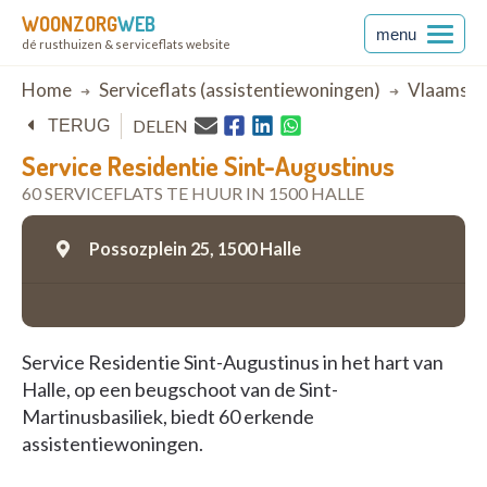
WOONZORG
WEB
menu
dé rusthuizen & serviceflats website
Breadcrumb
Home
Serviceflats (assistentiewoningen)
Vlaams-B
DELEN
TERUG
Service Residentie Sint-Augustinus
60 SERVICEFLATS TE HUUR IN 1500 HALLE
Possozplein 25,
1500 Halle
Service Residentie Sint-Augustinus in het hart van
Halle, op een beugschoot van de Sint-
Martinusbasiliek, biedt 60 erkende
assistentiewoningen.