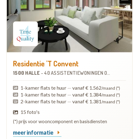
Residentie 'T Convent
1500 HALLE
-
40 ASSISTENTIEWONINGEN
OP
0.3 KM
1-kamer flats te huur
—
vanaf € 1.562
/maand (*)
1-kamer flats te huur
—
vanaf € 1.384
/maand (*)
2-kamer flats te huur
—
vanaf € 1.381
/maand (*)
15 foto's
(*) prijs voor wooncomponent en basisdiensten
meer informatie