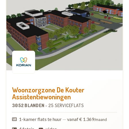
Woonzorgzone De Kouter
Assistentiewoningen
3052 BLANDEN
-
25 SERVICEFLATS
1-kamer flats te huur
—
vanaf € 1.369
/maand
4 foto's
video