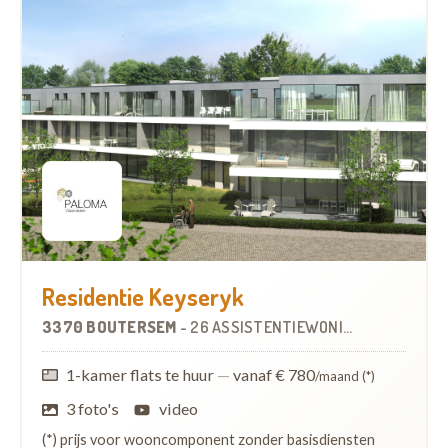
Residentie Keyseryk
3370 BOUTERSEM
-
26 ASSISTENTIEWONINGEN
1-kamer flats te huur
—
vanaf € 780
/maand (*)
3 foto's
video
(*) prijs voor wooncomponent zonder basisdiensten