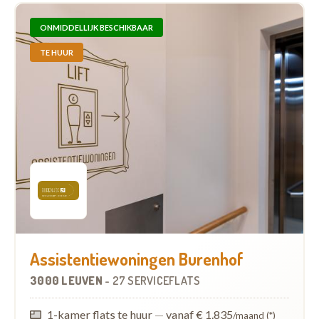
ONMIDDELLIJK BESCHIKBAAR
TE HUUR
Assistentiewoningen Burenhof
3000 LEUVEN
-
27 SERVICEFLATS
1-kamer flats te huur
—
vanaf € 1.835
/maand (*)