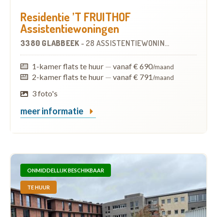
Residentie ’T FRUITHOF
Assistentiewoningen
3380 GLABBEEK
-
28 ASSISTENTIEWONINGEN
1-kamer flats te huur
—
vanaf € 690
/maand
2-kamer flats te huur
—
vanaf € 791
/maand
3 foto's
meer informatie
ONMIDDELLIJK BESCHIKBAAR
TE HUUR