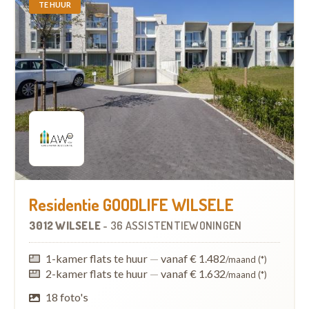
TE HUUR
Residentie GOODLIFE WILSELE
3012 WILSELE
-
36 ASSISTENTIEWONINGEN
1-kamer flats te huur
—
vanaf € 1.482
/maand (*)
2-kamer flats te huur
—
vanaf € 1.632
/maand (*)
18 foto's