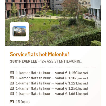
Serviceflats het Molenhof
3001 HEVERLEE
-
124 ASSISTENTIEWONINGEN
1-kamer flats te huur
—
vanaf € 1.150
/maand
1-kamer flats te huur
—
vanaf € 1.186
/maand
1-kamer flats te huur
—
vanaf € 1.221
/maand
1-kamer flats te huur
—
vanaf € 1.256
/maand
1-kamer flats te huur
—
vanaf € 1.661
/maand
15 foto's