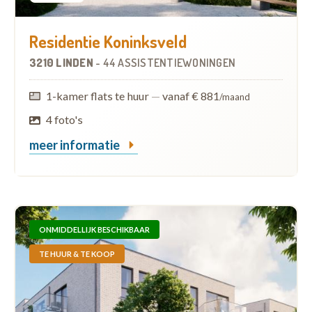
Residentie Koninksveld
3210 LINDEN
-
44 ASSISTENTIEWONINGEN
1-kamer flats te huur
—
vanaf € 881
/maand
4 foto's
meer informatie
ONMIDDELLIJK BESCHIKBAAR
TE HUUR & TE KOOP