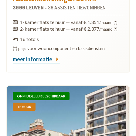
3000 LEUVEN
-
39 ASSISTENTIEWONINGEN
1-kamer flats te huur
—
vanaf € 1.351
/maand (*)
2-kamer flats te huur
—
vanaf € 2.377
/maand (*)
16 foto's
(*) prijs voor wooncomponent en basisdiensten
meer informatie
ONMIDDELLIJK BESCHIKBAAR
TE HUUR