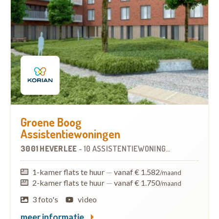
Groene Boog
Assistentiewoningen
3001 HEVERLEE
-
10 ASSISTENTIEWONINGEN
1-kamer flats te huur
—
vanaf € 1.582
/maand
2-kamer flats te huur
—
vanaf € 1.750
/maand
3 foto's
video
meer informatie