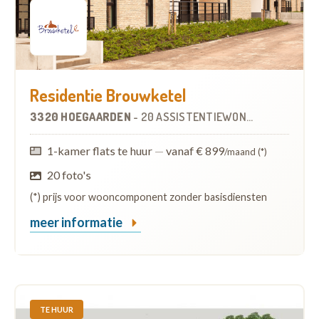
Residentie Brouwketel
3320 HOEGAARDEN
-
20 ASSISTENTIEWONINGEN
1-kamer flats te huur
—
vanaf € 899
/maand (*)
20 foto's
(*) prijs voor wooncomponent zonder basisdiensten
meer informatie
TE HUUR