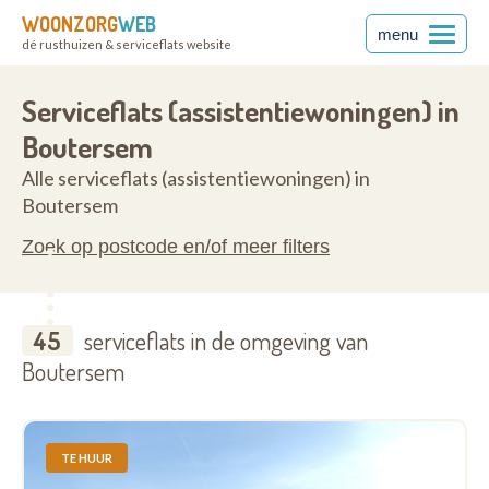
WOONZORG
WEB
menu
dé rusthuizen & serviceflats website
rabant
3370
Serviceflats (assistentiewoningen) in
Boutersem
Alle serviceflats (assistentiewoningen) in
Boutersem
Zoek op postcode en/of meer filters
45
serviceflats in de omgeving van
Boutersem
TE HUUR