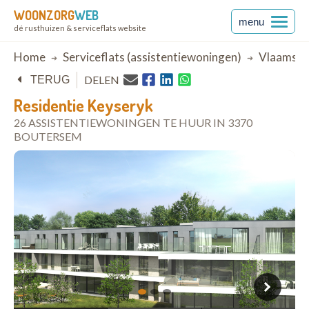
WOONZORG
WEB
menu
dé rusthuizen & serviceflats website
Breadcrumb
Home
Serviceflats (assistentiewoningen)
Vlaams-B
DELEN
TERUG
Residentie Keyseryk
26 ASSISTENTIEWONINGEN TE HUUR IN 3370
BOUTERSEM
open in Google Maps
1
2
3