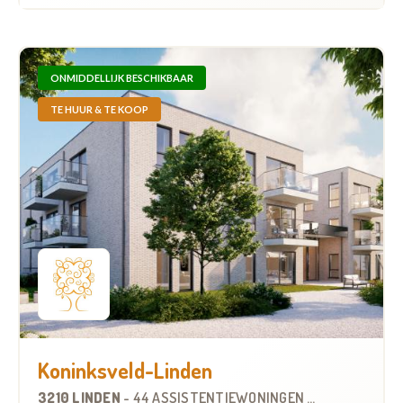
ONMIDDELLIJK BESCHIKBAAR
TE HUUR & TE KOOP
Koninksveld-Linden
3210 LINDEN
-
44 ASSISTENTIEWONINGEN
OP
7.4 KM