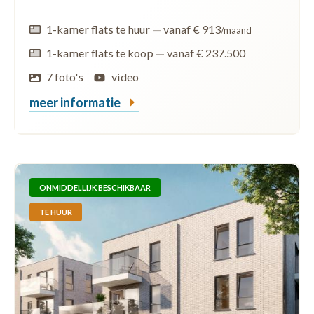
1-kamer flats te huur
—
vanaf € 913
/maand
1-kamer flats te koop
—
vanaf € 237.500
7 foto's
video
meer informatie
ONMIDDELLIJK BESCHIKBAAR
TE HUUR