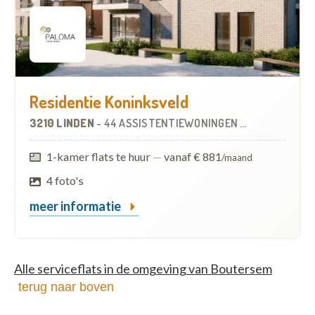
Residentie Koninksveld
3210 LINDEN
-
44 ASSISTENTIEWONINGEN
OP
7.4 KM
1-kamer flats te huur
—
vanaf € 881
/maand
4 foto's
meer informatie
Alle serviceflats in de omgeving van Boutersem
terug naar boven