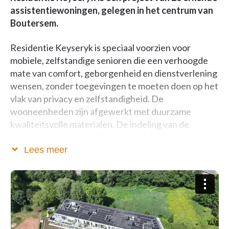
assistentiewoningen, gelegen in het centrum van
Boutersem.
Residentie Keyseryk is speciaal voorzien voor
mobiele, zelfstandige senioren die een verhoogde
mate van comfort, geborgenheid en dienstverlening
wensen, zonder toegevingen te moeten doen op het
vlak van privacy en zelfstandigheid. De
wooneenheden zijn afgewerkt met duurzame
kwaliteitsvolle materialen. De indeling van de
privatieve woongedeelten is goed doordacht en
garandeert een intens wooncomfort. Flats
Lees meer
beschikken over een ruime berging, een groot eigen
terras en zijn bijzonder energiezuinig door de
aanwezigheid van een individuele warmtepomp en
zonnepanelen. Voor bewoners, bezoekers en
dienstverleners is er voldoende gratis parking
voorzien rondom de residentie.