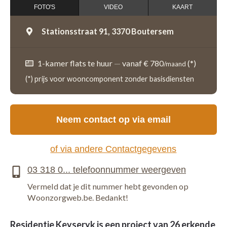
FOTO'S
VIDEO
KAART
Stationsstraat 91,
3370 Boutersem
1-kamer flats te huur
—
vanaf € 780
(*)
/maand
(*) prijs voor wooncomponent zonder basisdiensten
Neem contact op via email
of via andere Contactgegevens
Vermeld dat je dit nummer hebt gevonden op
Woonzorgweb.be. Bedankt!
Residentie Keyseryk is een project van 26 erkende