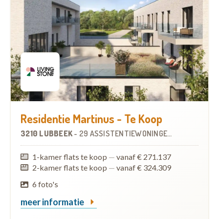
Residentie Martinus - Te Koop
3210 LUBBEEK
-
29 ASSISTENTIEWONINGEN
OP
4.7 KM
1-kamer flats te koop
—
vanaf € 271.137
2-kamer flats te koop
—
vanaf € 324.309
6 foto's
meer informatie