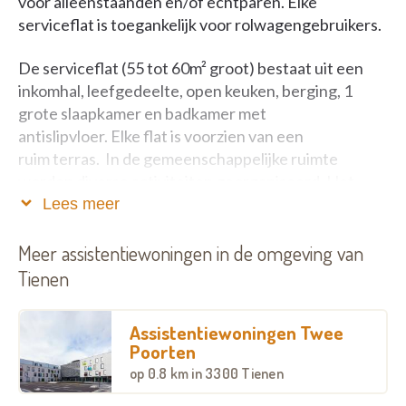
voor alleenstaanden en/of echtparen. Elke
serviceflat is toegankelijk voor rolwagengebruikers.
De serviceflat (55 tot 60m² groot) bestaat uit een
inkomhal, leefgedeelte, open keuken, berging, 1
grote slaapkamer en badkamer met
antislipvloer. Elke flat is voorzien van een
ruim terras. In de gemeenschappelijke ruimte
worden diverse activiteiten georganiseerd. Het
staat eenieder vrij om hieraan deel te nemen.
Lees meer
Ondergronds zijn autostaanplaatsen te huur voor de
bewoners.
Meer assistentiewoningen in de omgeving van
Tienen
De dagprijzen zijn jaarlijks indexeerbaar.
Assistentiewoningen Twee
Neem gerust contact op voor meer informatie of
Poorten
een rondleiding op afspraak.
op
0.8 km
in 3300 Tienen