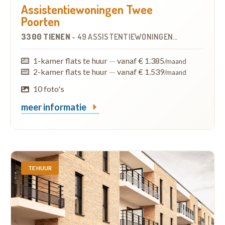
Assistentiewoningen Twee
Poorten
3300 TIENEN
-
49 ASSISTENTIEWONINGEN
OP
0.8 KM
1-kamer flats te huur
—
vanaf € 1.385
/maand
2-kamer flats te huur
—
vanaf € 1.539
/maand
10 foto's
meer informatie
TE HUUR