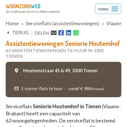
WOONZORG
WEB
menu
dé rusthuizen & serviceflats website
Breadcrumb
Home
Serviceflats (assistentiewoningen)
Vlaams-B
DELEN
TERUG
Assistentiewoningen Seniorie Houtemhof
62 ASSISTENTIEWONINGEN TE HUUR IN 3300
TIENEN
Houtemstraat 45 & 49,
3300 Tienen
1-kamer flats te huur
—
vanaf € 984
/maand
Serviceflats
Seniorie Houtemhof in Tienen
(Vlaams-
Brabant) heeft een capaciteit van
62 woongelegenheden. De serviceflat is bestemd