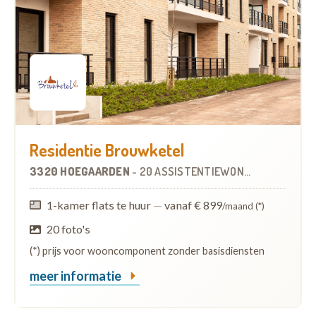
Residentie Brouwketel
3320 HOEGAARDEN
-
20 ASSISTENTIEWONINGEN
OP
5.7 
1-kamer flats te huur
—
vanaf € 899
/maand (*)
20 foto's
(*) prijs voor wooncomponent zonder basisdiensten
meer informatie