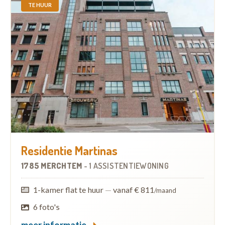
TE HUUR
Residentie Martinas
1785 MERCHTEM
-
1 ASSISTENTIEWONING
1-kamer flat te huur
—
vanaf € 811
/maand
6 foto's