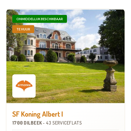
ONMIDDELLIJK BESCHIKBAAR
TE HUUR
SF Koning Albert I
1700 DILBEEK
-
43 SERVICEFLATS