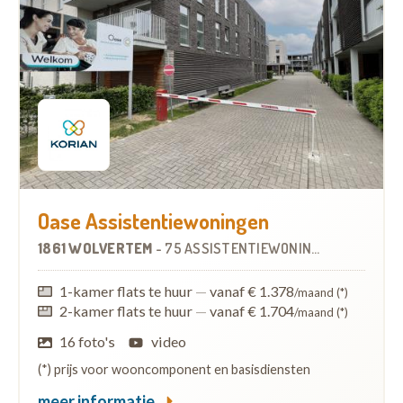
Oase Assistentiewoningen
1861 WOLVERTEM
-
75 ASSISTENTIEWONINGEN
1-kamer flats te huur
—
vanaf € 1.378
/maand (*)
2-kamer flats te huur
—
vanaf € 1.704
/maand (*)
16 foto's
video
(*) prijs voor wooncomponent en basisdiensten
meer informatie