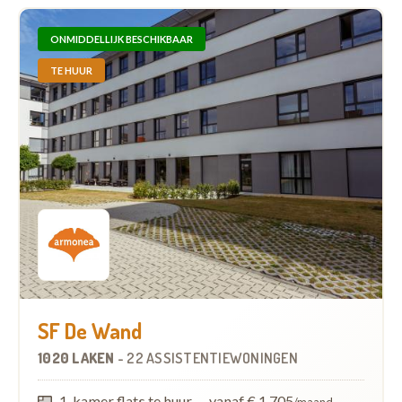
ONMIDDELLIJK BESCHIKBAAR
TE HUUR
SF De Wand
1020 LAKEN
-
22 ASSISTENTIEWONINGEN
1-kamer flats te huur
—
vanaf € 1.705