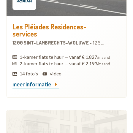
Les Pléiades Residences-
services
1200 SINT-LAMBRECHTS-WOLUWE
-
12 SERVICEFLATS
1-kamer flats te huur
—
vanaf € 1.827
/maand
2-kamer flats te huur
—
vanaf € 2.193
/maand
14 foto's
video
meer informatie