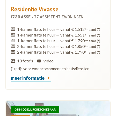
Residentie Vivasse
1730 ASSE
-
77 ASSISTENTIEWONINGEN
1-kamer flats te huur
—
vanaf € 1.512
/maand (*)
1-kamer flats te huur
—
vanaf € 1.651
/maand (*)
1-kamer flats te huur
—
vanaf € 1.790
/maand (*)
2-kamer flats te huur
—
vanaf € 1.850
/maand (*)
2-kamer flats te huur
—
vanaf € 1.790
/maand (*)
13 foto's
video
(*) prijs voor wooncomponent en basisdiensten
meer informatie
ONMIDDELLIJK BESCHIKBAAR