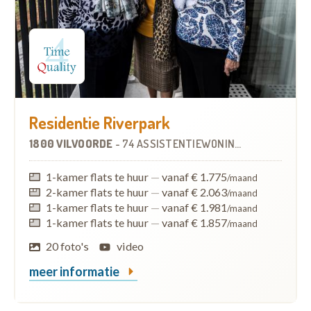
Residentie Riverpark
1800 VILVOORDE
-
74 ASSISTENTIEWONINGEN
1-kamer flats te huur
—
vanaf € 1.775
/maand
2-kamer flats te huur
—
vanaf € 2.063
/maand
1-kamer flats te huur
—
vanaf € 1.981
/maand
1-kamer flats te huur
—
vanaf € 1.857
/maand
20 foto's
video
meer informatie