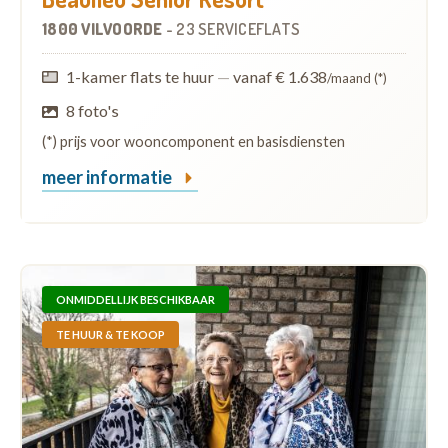
1800 VILVOORDE
-
23 SERVICEFLATS
1-kamer flats te huur
—
vanaf € 1.638
/maand (*)
8 foto's
(*) prijs voor wooncomponent en basisdiensten
meer informatie
ONMIDDELLIJK BESCHIKBAAR
TE HUUR & TE KOOP