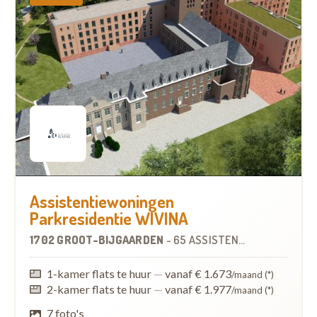
Assistentiewoningen
Parkresidentie WIVINA
1702 GROOT-BIJGAARDEN
-
65 ASSISTENTIEWONINGEN
1-kamer flats te huur
—
vanaf € 1.673
/maand (*)
2-kamer flats te huur
—
vanaf € 1.977
/maand (*)
7 foto's