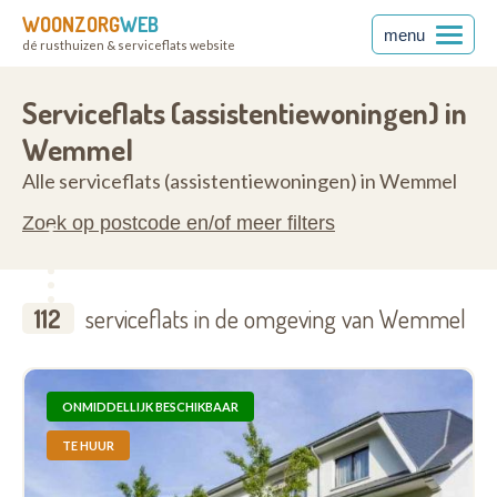
WOONZORG
WEB
menu
dé rusthuizen & serviceflats website
rabant
1780
Serviceflats (assistentiewoningen) in
Wemmel
Alle serviceflats (assistentiewoningen) in Wemmel
Zoek op postcode en/of meer filters
112
serviceflats in de omgeving van Wemmel
ONMIDDELLIJK BESCHIKBAAR
TE HUUR