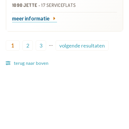
1090 JETTE
-
17 SERVICEFLATS
meer informatie
Pagination
…
1
2
3
volgende resultaten
Current page
Page
Page
Next page
terug naar boven