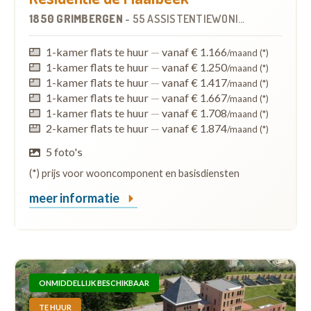
1850 GRIMBERGEN
-
55 ASSISTENTIEWONINGEN
1-kamer flats te huur
—
vanaf € 1.166
/maand (*)
1-kamer flats te huur
—
vanaf € 1.250
/maand (*)
1-kamer flats te huur
—
vanaf € 1.417
/maand (*)
1-kamer flats te huur
—
vanaf € 1.667
/maand (*)
1-kamer flats te huur
—
vanaf € 1.708
/maand (*)
2-kamer flats te huur
—
vanaf € 1.874
/maand (*)
5 foto's
(*) prijs voor wooncomponent en basisdiensten
meer informatie
ONMIDDELLIJK BESCHIKBAAR
TE HUUR