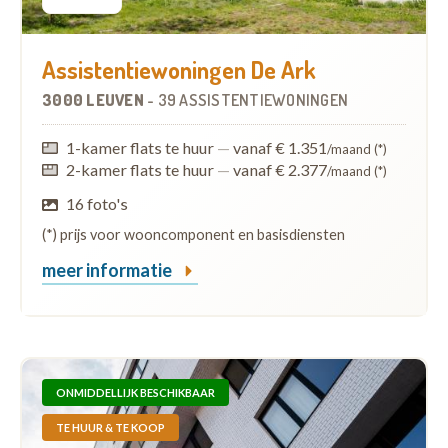
Assistentiewoningen De Ark
3000 LEUVEN
-
39 ASSISTENTIEWONINGEN
1-kamer flats te huur
—
vanaf € 1.351
/maand (*)
2-kamer flats te huur
—
vanaf € 2.377
/maand (*)
16 foto's
(*) prijs voor wooncomponent en basisdiensten
meer informatie
ONMIDDELLIJK BESCHIKBAAR
TE HUUR & TE KOOP