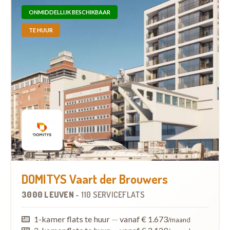
ONMIDDELLIJK BESCHIKBAAR
TE HUUR
DOMITYS Vaart der Brouwers
3000 LEUVEN
-
110 SERVICEFLATS
1-kamer flats te huur
—
vanaf € 1.673
/maand