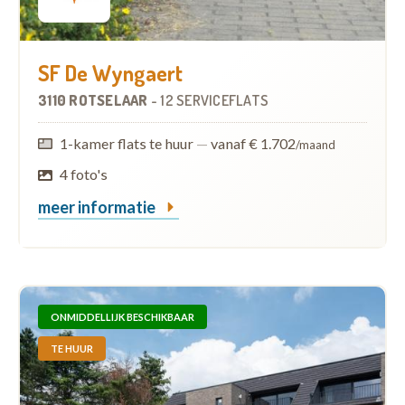
SF De Wyngaert
3110 ROTSELAAR
-
12 SERVICEFLATS
1-kamer flats te huur
—
vanaf € 1.702
/maand
4 foto's
meer informatie
ONMIDDELLIJK BESCHIKBAAR
TE HUUR