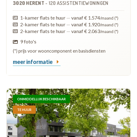
3020 HERENT
-
120 ASSISTENTIEWONINGEN
1-kamer flats te huur
—
vanaf € 1.574
/maand (*)
2-kamer flats te huur
—
vanaf € 1.920
/maand (*)
2-kamer flats te huur
—
vanaf € 2.063
/maand (*)
9 foto's
(*) prijs voor wooncomponent en basisdiensten
meer informatie
ONMIDDELLIJK BESCHIKBAAR
TE HUUR