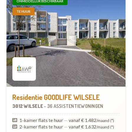
ONMIDDELLIJK BESCHIKBAAR
TE HUUR
Residentie GOODLIFE WILSELE
3012 WILSELE
-
36 ASSISTENTIEWONINGEN
1-kamer flats te huur
—
vanaf € 1.482
/maand (*)
2-kamer flats te huur
—
vanaf € 1.632
/maand (*)