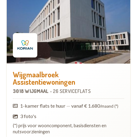
Wijgmaalbroek
Assistentiewoningen
3018 WIJGMAAL
-
26 SERVICEFLATS
1-kamer flats te huur
—
vanaf € 1.680
/maand (*)
3 foto's
(*) prijs voor wooncomponent, basisdiensten en
nutsvoorzieningen