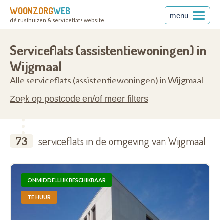
WOONZORG
WEB
menu
dé rusthuizen & serviceflats website
rabant
3018
Serviceflats (assistentiewoningen) in
Wijgmaal
Alle serviceflats (assistentiewoningen) in Wijgmaal
Zoek op postcode en/of meer filters
73
serviceflats in de omgeving van Wijgmaal
ONMIDDELLIJK BESCHIKBAAR
TE HUUR