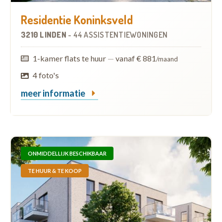
Residentie Koninksveld
3210 LINDEN
-
44 ASSISTENTIEWONINGEN
1-kamer flats te huur
—
vanaf € 881
/maand
4 foto's
meer informatie
ONMIDDELLIJK BESCHIKBAAR
TE HUUR & TE KOOP