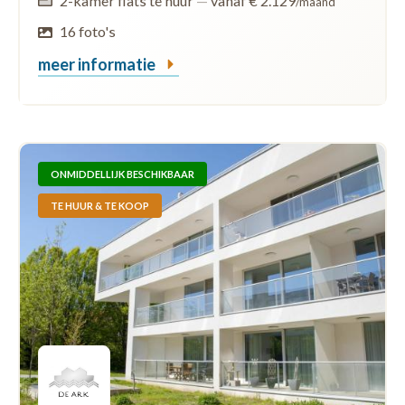
2-kamer flats te huur
—
vanaf € 2.129
/maand
16 foto's
meer informatie
ONMIDDELLIJK BESCHIKBAAR
TE HUUR & TE KOOP