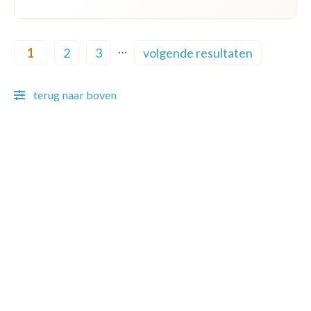
Pagination
…
1
2
3
volgende resultaten
Current page
Page
Page
Next page
terug naar boven