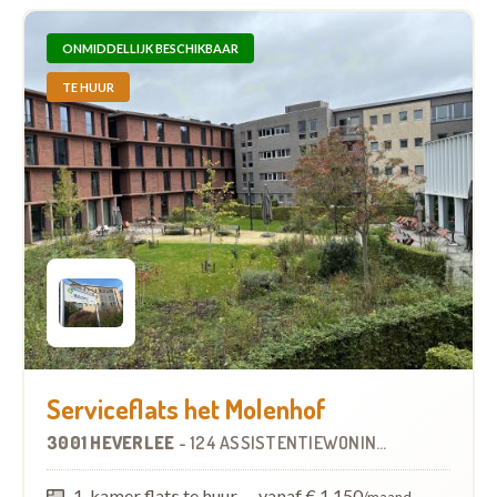
ONMIDDELLIJK BESCHIKBAAR
TE HUUR
Serviceflats het Molenhof
3001 HEVERLEE
-
124 ASSISTENTIEWONINGEN
1-kamer flats te huur
—
vanaf € 1.150
/maand