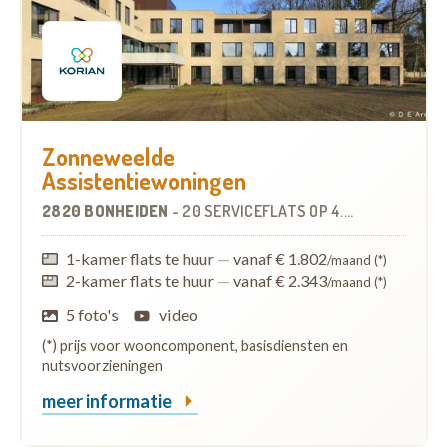
Zonneweelde
Assistentiewoningen
2820 BONHEIDEN
-
20 SERVICEFLATS
OP
4.3 KM
1-kamer flats te huur
—
vanaf € 1.802
/maand (*)
2-kamer flats te huur
—
vanaf € 2.343
/maand (*)
5 foto's
video
(*) prijs voor wooncomponent, basisdiensten en
nutsvoorzieningen
meer informatie