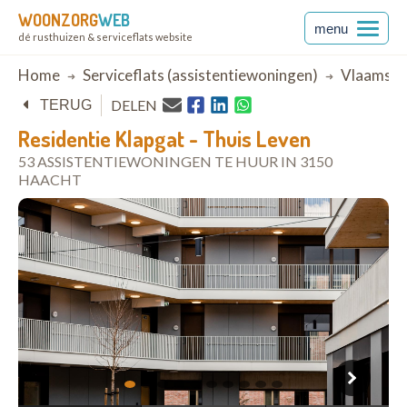
WOONZORG
WEB
menu
dé rusthuizen & serviceflats website
Breadcrumb
Home
Serviceflats (assistentiewoningen)
Vlaams-B
DELEN
TERUG
Residentie Klapgat - Thuis Leven
53 ASSISTENTIEWONINGEN TE HUUR IN 3150
HAACHT
open in Google Maps
1
2
3
4
5
6
7
8
9
10