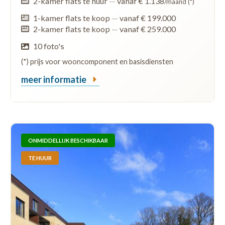
2-kamer flats te huur
—
vanaf € 1.138
/maand (*)
1-kamer flats te koop
—
vanaf € 199.000
2-kamer flats te koop
—
vanaf € 259.000
10 foto's
(*) prijs voor wooncomponent en basisdiensten
meer informatie
ONMIDDELLIJK BESCHIKBAAR
TE HUUR