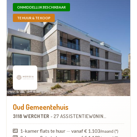
ONMIDDELLIJK BESCHIKBAAR
TE HUUR & TE KOOP
Oud Gemeentehuis
3118 WERCHTER
-
27 ASSISTENTIEWONINGEN
OP
4.2 KM
1-kamer flats te huur
—
vanaf € 1.103
/maand (*)