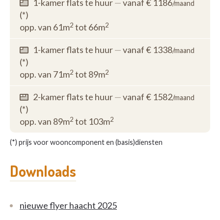
1-kamer flats te huur
—
vanaf € 1186
/maand
(*)
2
2
opp. van 61m
tot 66m
1-kamer flats te huur
—
vanaf € 1338
/maand
(*)
2
2
opp. van 71m
tot 89m
2-kamer flats te huur
—
vanaf € 1582
/maand
(*)
2
2
opp. van 89m
tot 103m
(*) prijs voor wooncomponent en (basis)diensten
Downloads
nieuwe flyer haacht 2025