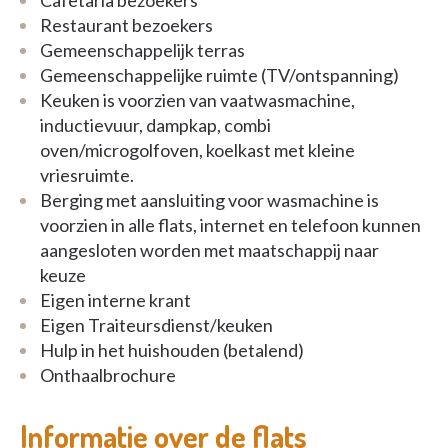
Cafetaria bezoekers
Er bevindt zich eveneens een gloednieuw
Lokaal
Restaurant bezoekers
Dienstencentrum
in het gebouw, waar tal van
Gemeenschappelijk terras
activiteiten georganiseerd worden.
Gemeenschappelijke ruimte (TV/ontspanning)
Keuken is voorzien van vaatwasmachine,
Er is eveneens een
woonassistente
aanwezig die u
inductievuur, dampkap, combi
kan helpen met al uw vragen en problemen en
oven/microgolfoven, koelkast met kleine
regelmatig activiteiten organiseert.
vriesruimte.
Berging met aansluiting voor wasmachine is
voorzien in alle flats, internet en telefoon kunnen
aangesloten worden met maatschappij naar
Neem gerust contact op of kom eens vrijblijvend
keuze
langs om onze aangename flats te ontdekken!
Eigen interne krant
Eigen Traiteursdienst/keuken
Momenteel werken wij met een wachtlijst maar
Hulp in het huishouden (betalend)
hier kan je je steeds vrijblijvend laten opzetten!
Onthaalbrochure
Voor meer info mag je steeds bellen of mailen!
Informatie over de flats