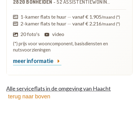
2820 BONHEIDEN
-
52 ASSISTENTIEWONINGEN
OP
4.9 KM
1-kamer flats te huur
—
vanaf € 1.905
/maand (*)
2-kamer flats te huur
—
vanaf € 2.216
/maand (*)
20 foto's
video
(*) prijs voor wooncomponent, basisdiensten en
nutsvoorzieningen
meer informatie
Alle serviceflats in de omgeving van Haacht
terug naar boven