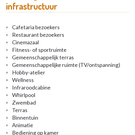
infrastructuur
Bewoners hebben gratis toegang tot de faciliteiten
van de residentie:
Ruimte voor gezelligheid: onthaal, restaurant, bar,
Cafetaria bezoekers
multimediasalon
Restaurant bezoekers
Ruimte voor welzijn: zwembad, fitnesszaal,
Cinemazaal
infraroodcabine
Fitness- of sportruimte
Ruimte voor verzorging: kapsalon, massagesalon,
Gemeenschappelijk terras
beautysalon, ruimte voor kinesitherapie of
Gemeenschappelijke ruimte (TV/ontspanning)
revalidatie
Hobby-atelier
Ruimte voor creativiteit: kunstatelier
Wellness
Infraroodcabine
Een optimale ligging
Whirlpool
Zwembad
De serviceresidentie Vaart der Brouwers is ideaal in
Terras
het hartje Leuven gelegen, in een levendige wijk aan
Binnentuin
de Vaartkom, op wandelafstand van het historische
Animatie
stadscentrum. Mooie wandelingen en veilige
Bediening op kamer