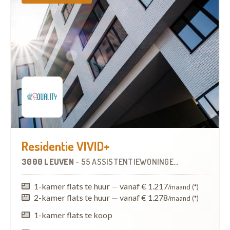
Residentie VIVID+
3000 LEUVEN
-
55 ASSISTENTIEWONINGEN
OP
0.3 KM
1-kamer flats te huur
—
vanaf € 1.217
/maand (*)
2-kamer flats te huur
—
vanaf € 1.278
/maand (*)
1-kamer flats te koop