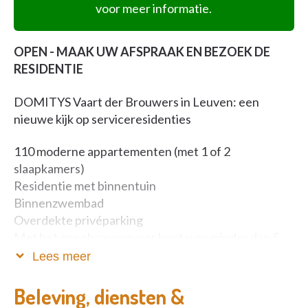
voor meer informatie.
OPEN - MAAK UW AFSPRAAK EN BEZOEK DE
RESIDENTIE
DOMITYS Vaart der Brouwers in Leuven: een
nieuwe kijk op serviceresidenties
110 moderne appartementen (met 1 of 2
slaapkamers)
Residentie met binnentuin
Binnenzwembad
Overdekte privéparking
Met het openbaar vervoer bent u op minder dan 5
minuten in het centrum van Leuven
Lees meer
Ruimtes afgestemd op maximaal comfort
Beleving, diensten &