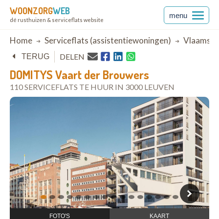
WOONZORG
WEB
menu
dé rusthuizen & serviceflats website
Breadcrumb
Home
Serviceflats (assistentiewoningen)
Vlaams-B
DELEN
TERUG
DOMITYS Vaart der Brouwers
110 SERVICEFLATS TE HUUR IN 3000 LEUVEN
open in Google Maps
1
2
3
4
5
6
7
8
9
10
11
12
13
14
15
16
FOTO'S
KAART