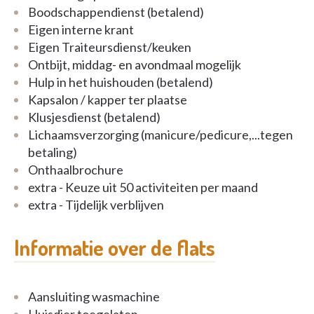
wandel- en fietspaden langs de Vaartkom, in de
Boodschappendienst (betalend)
parken en pleinen langs de Dijle leiden naar het
Eigen interne krant
station en het stadscentrum.
Eigen Traiteursdienst/keuken
Ontbijt, middag- en avondmaal mogelijk
Interesse? Neem vandaag nog vrijblijvend contact
Hulp in het huishouden (betalend)
op voor meer informatie over onze nieuwe
Kapsalon / kapper ter plaatse
serviceresidentie Vaart der Brouwers!
Klusjesdienst (betalend)
Lichaamsverzorging (manicure/pedicure,...tegen
betaling)
Onthaalbrochure
extra - Keuze uit 50 activiteiten per maand
extra - Tijdelijk verblijven
Informatie over de flats
Aansluiting wasmachine