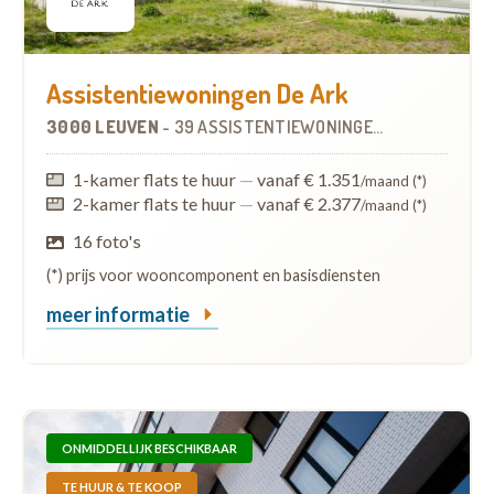
Assistentiewoningen De Ark
3000 LEUVEN
-
39 ASSISTENTIEWONINGEN
OP
0.2 KM
1-kamer flats te huur
—
vanaf € 1.351
/maand (*)
2-kamer flats te huur
—
vanaf € 2.377
/maand (*)
16 foto's
(*) prijs voor wooncomponent en basisdiensten
meer informatie
ONMIDDELLIJK BESCHIKBAAR
TE HUUR & TE KOOP