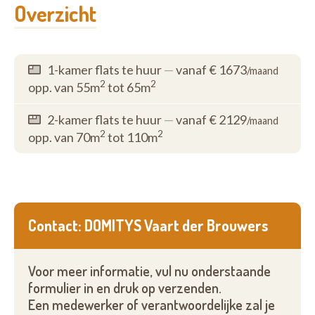
Overzicht
1-kamer flats te huur
—
vanaf € 1673
/maand
2
2
opp. van 55m
tot 65m
2-kamer flats te huur
—
vanaf € 2129
/maand
2
2
opp. van 70m
tot 110m
Contact: DOMITYS Vaart der Brouwers
Voor meer informatie, vul nu onderstaande
formulier in en druk op verzenden.
Een medewerker of verantwoordelijke zal je