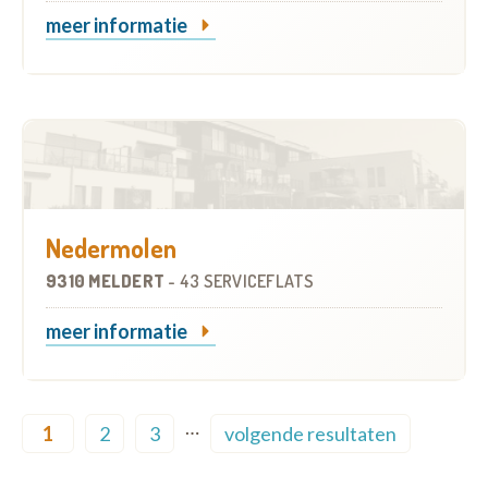
meer informatie
Nedermolen
9310 MELDERT
-
43 SERVICEFLATS
meer informatie
Pagination
…
1
2
3
volgende resultaten
Current page
Page
Page
Next page