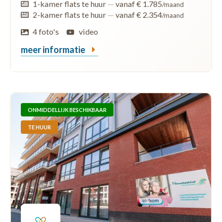
1-kamer flats te huur
—
vanaf € 1.785
/maand
2-kamer flats te huur
—
vanaf € 2.354
/maand
4 foto's
video
meer informatie
ONMIDDELLIJK BESCHIKBAAR
TE HUUR