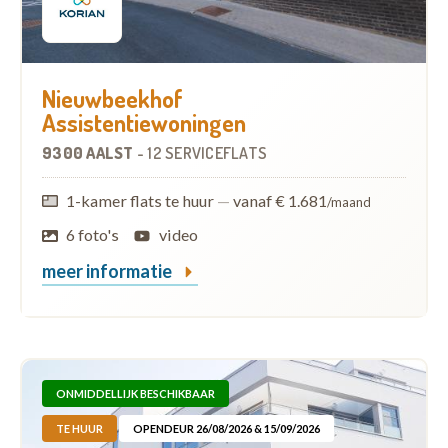
Nieuwbeekhof
Assistentiewoningen
9300 AALST
-
12 SERVICEFLATS
1-kamer flats te huur
—
vanaf € 1.681
/maand
6 foto's
video
meer informatie
ONMIDDELLIJK BESCHIKBAAR
TE HUUR
OPENDEUR 26/08/2026 & 15/09/2026