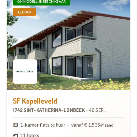
ONMIDDELLIJK BESCHIKBAAR
TE HUUR
SF Kapelleveld
1742 SINT-KATHERINA-LOMBEEK
-
42 SERVICEFLATS
1-kamer flats te huur
—
vanaf € 1.535
/maand
11 foto's