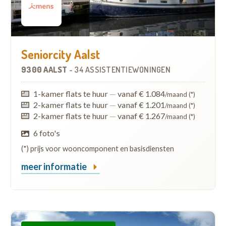
Seniorcity Aalst
9300 AALST
-
34 ASSISTENTIEWONINGEN
1-kamer flats te huur
—
vanaf € 1.084
/maand (*)
2-kamer flats te huur
—
vanaf € 1.201
/maand (*)
2-kamer flats te huur
—
vanaf € 1.267
/maand (*)
6 foto's
(*) prijs voor wooncomponent en basisdiensten
meer informatie