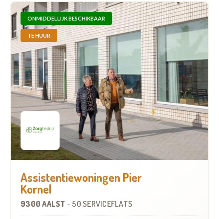
ONMIDDELLIJK BESCHIKBAAR
TE HUUR
Assistentiewoningen Pier
Kornel
9300 AALST
-
50 SERVICEFLATS