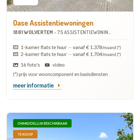
Oase Assistentiewoningen
1861 WOLVERTEM
-
75 ASSISTENTIEWONINGEN
1-kamer flats te huur
—
vanaf € 1.378
/maand (*)
2-kamer flats te huur
—
vanaf € 1.704
/maand (*)
16 foto's
video
(*) prijs voor wooncomponent en basisdiensten
meer informatie
ONMIDDELLIJK BESCHIKBAAR
TE KOOP