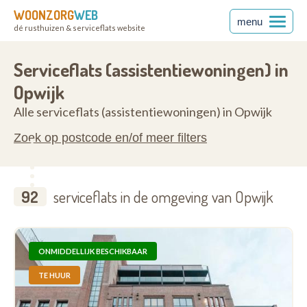
WOONZORG
WEB
menu
dé rusthuizen & serviceflats website
rabant
1745
Serviceflats (assistentiewoningen) in
Opwijk
Alle serviceflats (assistentiewoningen) in Opwijk
Zoek op postcode en/of meer filters
92
serviceflats in de omgeving van Opwijk
ONMIDDELLIJK BESCHIKBAAR
TE HUUR