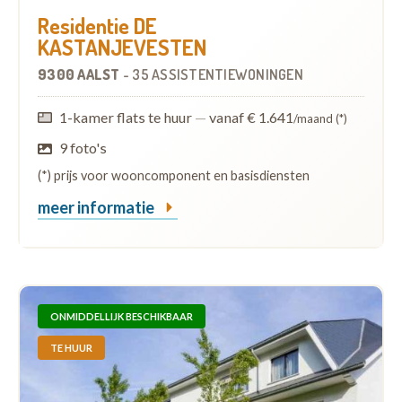
Residentie DE
KASTANJEVESTEN
9300 AALST
-
35 ASSISTENTIEWONINGEN
1-kamer flats te huur
—
vanaf € 1.641
/maand (*)
9 foto's
(*) prijs voor wooncomponent en basisdiensten
meer informatie
ONMIDDELLIJK BESCHIKBAAR
TE HUUR