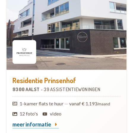
Residentie Prinsenhof
9300 AALST
-
39 ASSISTENTIEWONINGEN
1-kamer flats te huur
—
vanaf € 1.193
/maand
12 foto's
video
meer informatie