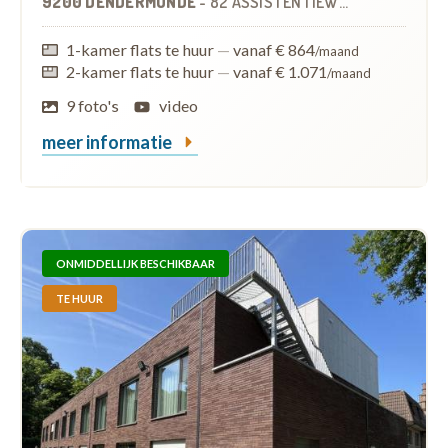
9200 DENDERMONDE
-
82 ASSISTENTIEWONINGEN
1-kamer flats te huur
—
vanaf € 864
/maand
2-kamer flats te huur
—
vanaf € 1.071
/maand
9 foto's
video
meer informatie
ONMIDDELLIJK BESCHIKBAAR
TE HUUR