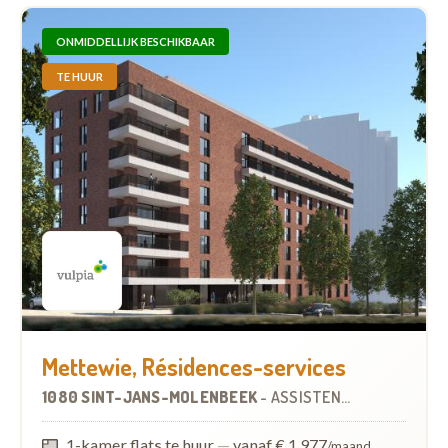
ONMIDDELLIJK BESCHIKBAAR
TE HUUR
Mettewie, Résidences-services
1080 SINT-JANS-MOLENBEEK
-
ASSISTENTIEWONINGEN
1-kamer flats te huur
—
vanaf € 1.977
/maand