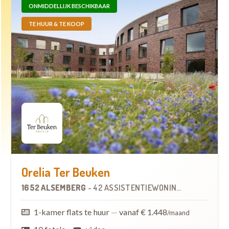
ONMIDDELLIJK BESCHIKBAAR
TE HUUR & TE KOOP
Orelia Ter Beuken
1652 ALSEMBERG
-
42 ASSISTENTIEWONINGEN
1-kamer flats te huur
—
vanaf € 1.448
/maand