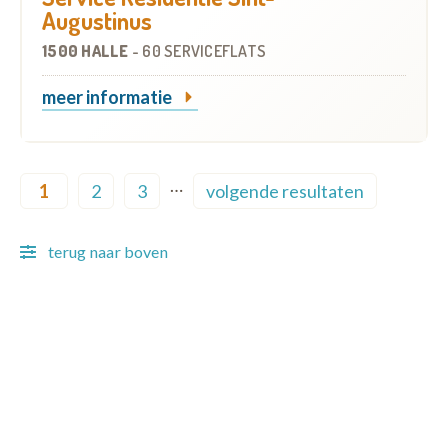
Augustinus
1500 HALLE
-
60 SERVICEFLATS
meer informatie
Pagination
…
1
2
3
volgende resultaten
Current page
Page
Page
Next page
terug naar boven