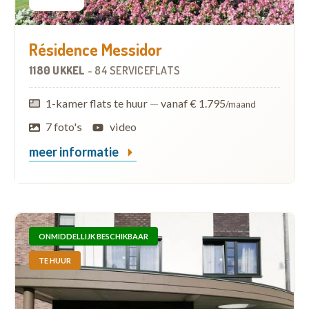
Résidence Messidor
1180 UKKEL
-
84 SERVICEFLATS
1-kamer flats te huur
—
vanaf € 1.795
/maand
7 foto's
video
meer informatie
ONMIDDELLIJK BESCHIKBAAR
TE HUUR