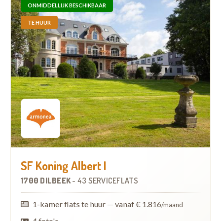
ONMIDDELLIJK BESCHIKBAAR
TE HUUR
SF Koning Albert I
1700 DILBEEK
-
43 SERVICEFLATS
1-kamer flats te huur
—
vanaf € 1.816
/maand
4 foto's