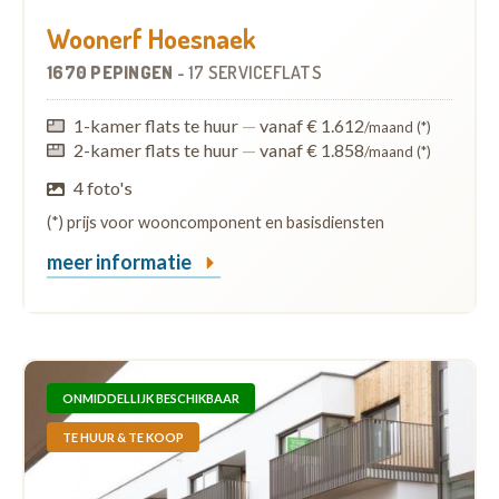
Woonerf Hoesnaek
1670 PEPINGEN
-
17 SERVICEFLATS
1-kamer flats te huur
—
vanaf € 1.612
/maand (*)
2-kamer flats te huur
—
vanaf € 1.858
/maand (*)
4 foto's
(*) prijs voor wooncomponent en basisdiensten
meer informatie
ONMIDDELLIJK BESCHIKBAAR
TE HUUR & TE KOOP