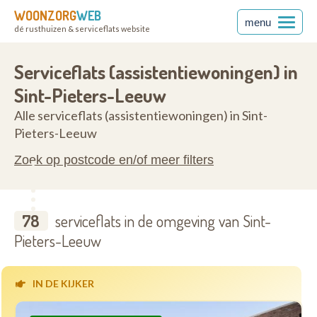
WOONZORG
WEB
menu
dé rusthuizen & serviceflats website
rabant
1600
Serviceflats (assistentiewoningen) in
Sint-Pieters-Leeuw
Alle serviceflats (assistentiewoningen) in Sint-
Pieters-Leeuw
Zoek op postcode en/of meer filters
78
serviceflats in de omgeving van Sint-
Pieters-Leeuw
IN DE KIJKER