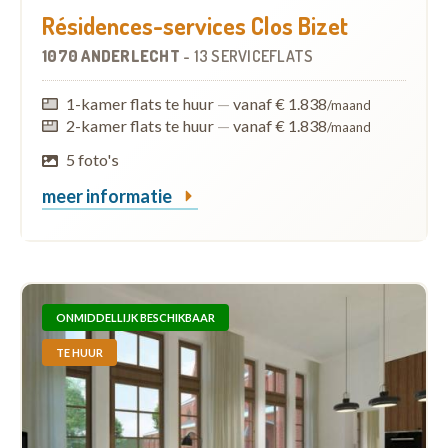
Résidences-services Clos Bizet
1070 ANDERLECHT
-
13 SERVICEFLATS
1-kamer flats te huur
—
vanaf € 1.838
/maand
2-kamer flats te huur
—
vanaf € 1.838
/maand
5 foto's
meer informatie
ONMIDDELLIJK BESCHIKBAAR
TE HUUR