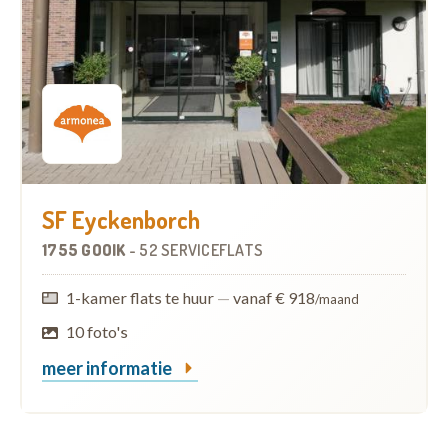
SF Eyckenborch
1755 GOOIK
-
52 SERVICEFLATS
1-kamer flats te huur
—
vanaf € 918
/maand
10 foto's
meer informatie