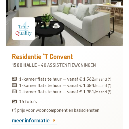
Residentie 'T Convent
1500 HALLE
-
40 ASSISTENTIEWONINGEN
1-kamer flats te huur
—
vanaf € 1.562
/maand (*)
1-kamer flats te huur
—
vanaf € 1.384
/maand (*)
2-kamer flats te huur
—
vanaf € 1.381
/maand (*)
15 foto's
(*) prijs voor wooncomponent en basisdiensten
meer informatie