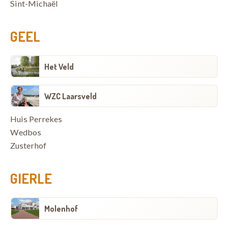
Sint-Michaël
GEEL
Het Veld
WZC Laarsveld
Huis Perrekes
Wedbos
Zusterhof
GIERLE
Molenhof