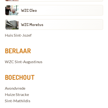
WZC Cleo
WZC Moretus
Huis Sint-Jozef
BERLAAR
WZC Sint-Augustinus
BOECHOUT
Avondvrede
Huize Stracke
Sint-Mathildis