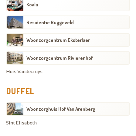
Koala
Residentie Ruggeveld
Woonzorgcentrum Eksterlaer
Woonzorgcentrum Rivierenhof
Huis Vandecruys
DUFFEL
Woonzorghuis Hof Van Arenberg
Sint Elisabeth