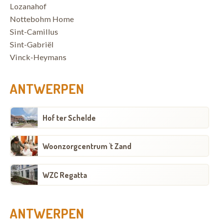
Lozanahof
Nottebohm Home
Sint-Camillus
Sint-Gabriël
Vinck-Heymans
ANTWERPEN
Hof ter Schelde
Woonzorgcentrum 't Zand
WZC Regatta
ANTWERPEN