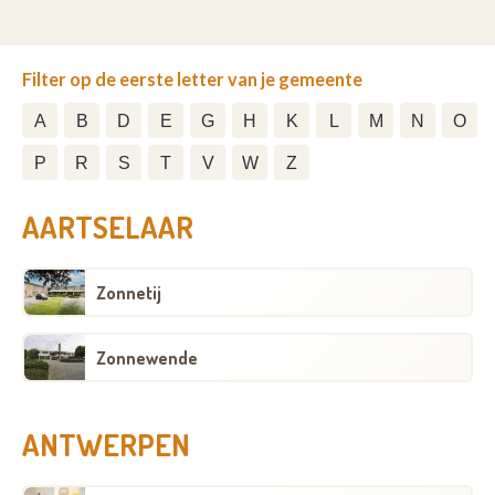
Filter op de eerste letter van je gemeente
A
B
D
E
G
H
K
L
M
N
O
P
R
S
T
V
W
Z
AARTSELAAR
Zonnetij
Zonnewende
ANTWERPEN