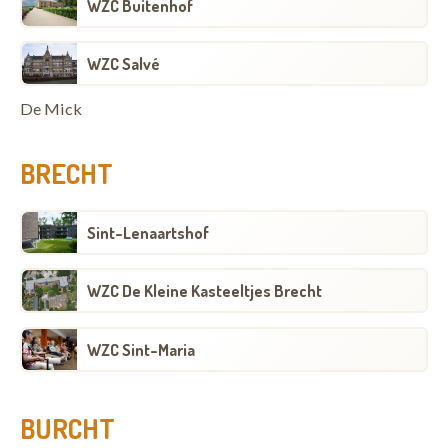
WZC Buitenhof
WZC Salvé
De Mick
BRECHT
Sint-Lenaartshof
WZC De Kleine Kasteeltjes Brecht
WZC Sint-Maria
BURCHT