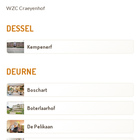
WZC Craeyenhof
DESSEL
Kempenerf
DEURNE
Boschart
Boterlaarhof
De Pelikaan