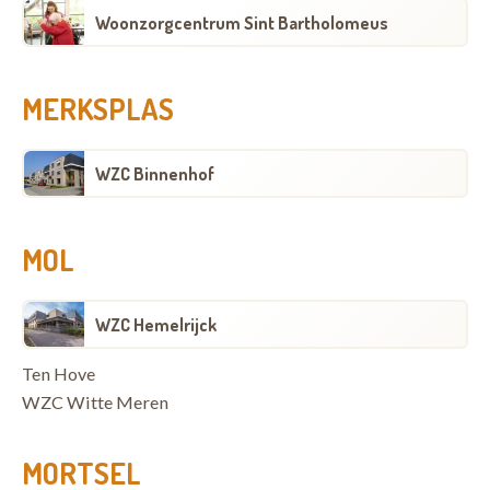
Woonzorgcentrum Sint Bartholomeus
MERKSPLAS
WZC Binnenhof
MOL
WZC Hemelrijck
Ten Hove
WZC Witte Meren
MORTSEL