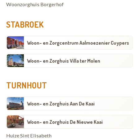
Woonzorghuis Borgerhof
STABROEK
Woon- en Zorgcentrum Aalmoezenier Cuypers
Woon- en Zorghuis Villa ter Molen
TURNHOUT
Woon- en Zorghuis Aan De Kaai
Woon- en Zorghuis De Nieuwe Kaai
Huize Sint Elisabeth