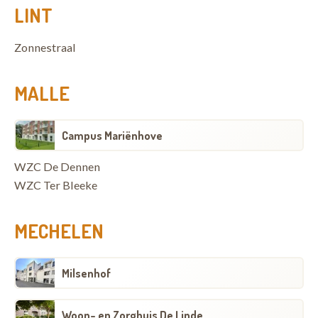
LINT
Zonnestraal
MALLE
Campus Mariënhove
WZC De Dennen
WZC Ter Bleeke
MECHELEN
Milsenhof
Woon- en Zorghuis De Linde