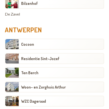
Bilzenhof
De Zavel
ANTWERPEN
Cocoon
Residentie Sint-Jozef
Ten Berch
Woon- en Zorghuis Arthur
WZC Dageraad