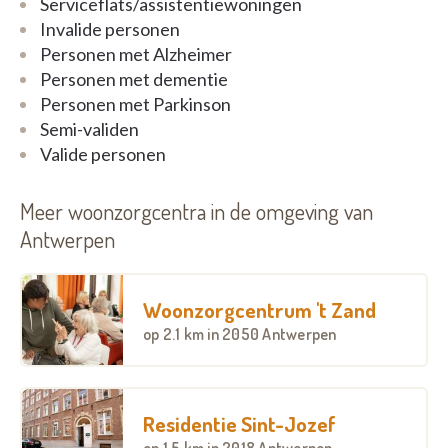
Serviceflats/assistentiewoningen
Invalide personen
Personen met Alzheimer
Personen met dementie
Personen met Parkinson
Semi-validen
Valide personen
Meer woonzorgcentra in de omgeving van
Antwerpen
Woonzorgcentrum 't Zand
op
2.1 km
in 2050 Antwerpen
Residentie Sint-Jozef
op
1.5 km
in 2018 Antwerpen