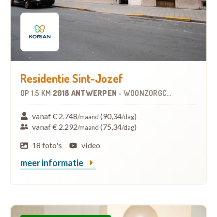
Residentie Sint-Jozef
OP
1.5 KM
2018 ANTWERPEN
-
WOONZORGCENTRUM (WZC)
vanaf € 2.748
(90,34
)
/maand
/dag
vanaf € 2.292
(75,34
)
/maand
/dag
18 foto's
video
meer informatie