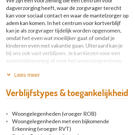
We zijn een voorziening die een centrum voor
dagverzorging heeft, waar de zorgvrager terecht
kan voor sociaal contact en waar de mantelzorger op
adem kan komen. In het centrum voor kortverblijf
kan je als zorgvrager tijdelijk worden opgenomen,
omdat het even wat moeilijker gaat of omdat je
kinderen even met vakantie gaan. Uiteraard kan je
bij ons ook vast verblijven. Je kan kiezen voor een
assistentiewoning of voor het woonzorgcentrum.
Voor ons is kwaliteit van zorg, wonen en leven erg
Lees meer
belangrijk. En daarbij is uw inspraak erg belangrijk.
We willen samen bekijken hoe we jouw leven nog
Verblijfstypes & toegankelijkheid
zinvol maken en inzetten op wat voor jou belangrijk
is.
Woongelegenheden (vroeger ROB)
Onze voorziening is een autonome vzw. We behoren
Woongelegenheden met een bijkomende
niet tot een groep.
Erkenning (vroeger RVT)