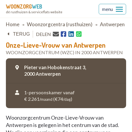
WOONZORG
WEB
menu
dé rusthuizen & serviceflats website
Breadcrumb
Home
Woonzorgcentra (rusthuizen)
Antwerpen
DELEN
TERUG
Onze-Lieve-Vrouw van Antwerpen
WOONZORGCENTRUM (WZC) IN 2000 ANTWERPEN
Pieter van Hobokenstraat 3,
2000 Antwerpen
1-persoonskamer vanaf
€ 2.261
(€74
)
/maand
/dag
Woonzorgcentrum Onze-Lieve-Vrouw van
Antwerpen is gelegen in het centrum van de stad.