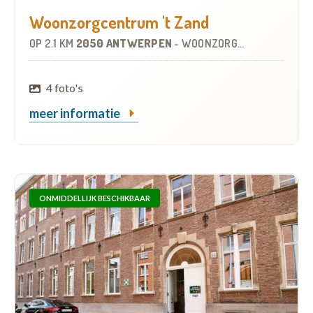
Woonzorgcentrum 't Zand
OP
2.1 KM
2050 ANTWERPEN
-
WOONZORGCENTRUM (WZC)
4 foto's
meer informatie
ONMIDDELLIJK BESCHIKBAAR