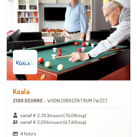
Koala
2100 DEURNE
-
WOONZORGCENTRUM (WZC)
vanaf € 2.313
(76,04
)
/maand
/dag
vanaf € 2.056
(67,60
)
/maand
/dag
4 foto's