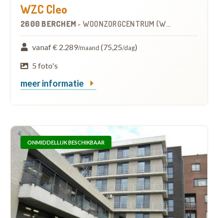
WZC Cleo
2600 BERCHEM
-
WOONZORGCENTRUM (WZC)
vanaf € 2.289
(75,25
)
/maand
/dag
5 foto's
meer informatie
ONMIDDELLIJK BESCHIKBAAR