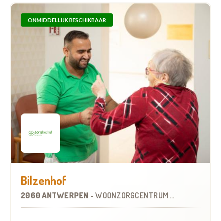
ONMIDDELLIJK BESCHIKBAAR
Bilzenhof
2060 ANTWERPEN
-
WOONZORGCENTRUM (WZC)