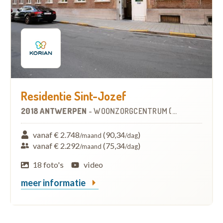
Residentie Sint-Jozef
2018 ANTWERPEN
-
WOONZORGCENTRUM (WZC)
vanaf € 2.748
(90,34
)
/maand
/dag
vanaf € 2.292
(75,34
)
/maand
/dag
18 foto's
video
meer informatie