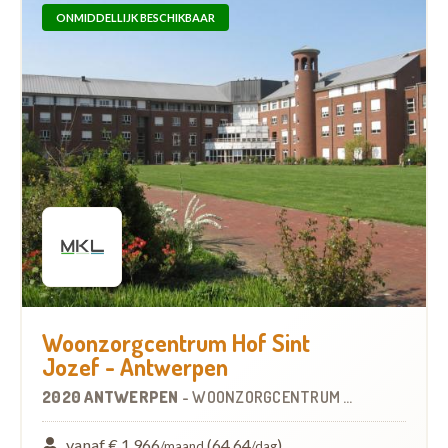
ONMIDDELLIJK BESCHIKBAAR
Woonzorgcentrum Hof Sint
Jozef - Antwerpen
2020 ANTWERPEN
-
WOONZORGCENTRUM (WZC)
vanaf € 1.966
(64,64
)
/maand
/dag