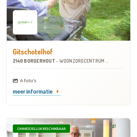
Gitschotelhof
2140 BORGERHOUT
-
WOONZORGCENTRUM (WZC)
6 foto's
meer informatie
ONMIDDELLIJK BESCHIKBAAR