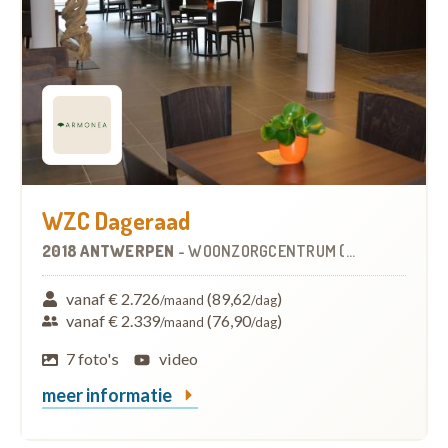
WZC Dageraad
2018 ANTWERPEN
-
WOONZORGCENTRUM (WZC)
vanaf € 2.726
(89,62
)
/maand
/dag
vanaf € 2.339
(76,90
)
/maand
/dag
7 foto's
video
meer informatie