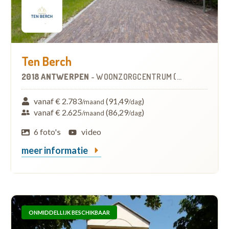
Ten Berch
2018 ANTWERPEN
-
WOONZORGCENTRUM (WZC)
vanaf € 2.783
(91,49
)
/maand
/dag
vanaf € 2.625
(86,29
)
/maand
/dag
6 foto's
video
meer informatie
ONMIDDELLIJK BESCHIKBAAR