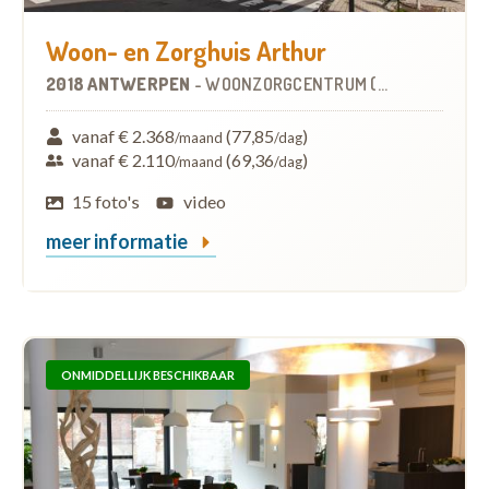
Woon- en Zorghuis Arthur
2018 ANTWERPEN
-
WOONZORGCENTRUM (WZC)
vanaf € 2.368
(77,85
)
/maand
/dag
vanaf € 2.110
(69,36
)
/maand
/dag
15 foto's
video
meer informatie
ONMIDDELLIJK BESCHIKBAAR