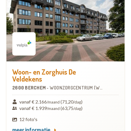
Woon- en Zorghuis De
Veldekens
2600 BERCHEM
-
WOONZORGCENTRUM (WZC)
vanaf € 2.166
(71,20
)
/maand
/dag
vanaf € 1.939
(63,75
)
/maand
/dag
12 foto's
meer informatie