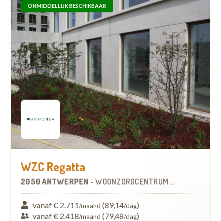
ONMIDDELLIJK BESCHIKBAAR
WZC Regatta
2050 ANTWERPEN
-
WOONZORGCENTRUM (WZC)
vanaf € 2.711
(89,14
)
/maand
/dag
vanaf € 2.418
(79,48
)
/maand
/dag