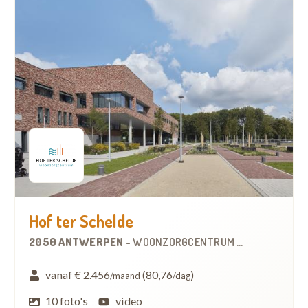
Hof ter Schelde
2050 ANTWERPEN
-
WOONZORGCENTRUM (WZC)
vanaf € 2.456
(80,76
)
/maand
/dag
10 foto's
video