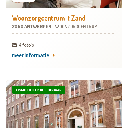
Woonzorgcentrum 't Zand
2050 ANTWERPEN
-
WOONZORGCENTRUM (WZC)
4 foto's
meer informatie
ONMIDDELLIJK BESCHIKBAAR