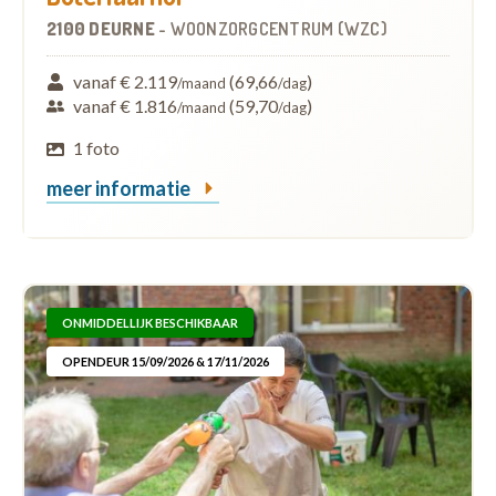
2100 DEURNE
-
WOONZORGCENTRUM (WZC)
vanaf € 2.119
(69,66
)
/maand
/dag
vanaf € 1.816
(59,70
)
/maand
/dag
1 foto
meer informatie
ONMIDDELLIJK BESCHIKBAAR
OPENDEUR 15/09/2026 & 17/11/2026