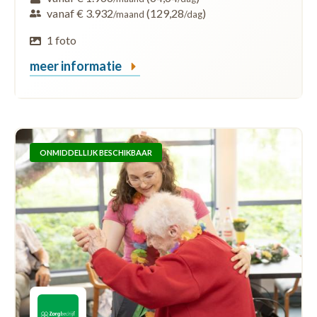
vanaf € 3.932
(129,28
)
/maand
/dag
1 foto
meer informatie
ONMIDDELLIJK BESCHIKBAAR