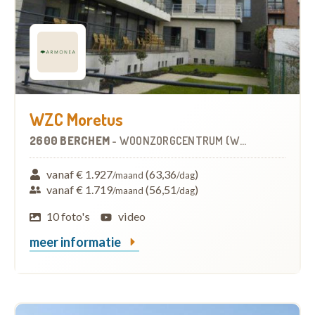
WZC Moretus
2600 BERCHEM
-
WOONZORGCENTRUM (WZC)
vanaf € 1.927
(63,36
)
/maand
/dag
vanaf € 1.719
(56,51
)
/maand
/dag
10 foto's
video
meer informatie