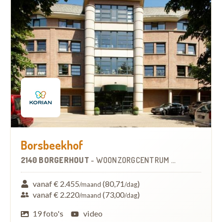
Borsbeekhof
2140 BORGERHOUT
-
WOONZORGCENTRUM (WZC)
vanaf € 2.455
(80,71
)
/maand
/dag
vanaf € 2.220
(73,00
)
/maand
/dag
19 foto's
video