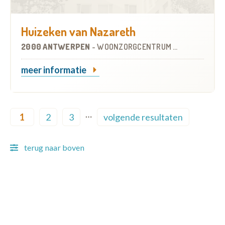
Huizeken van Nazareth
2000 ANTWERPEN
-
WOONZORGCENTRUM (WZC)
meer informatie
Pagination
…
1
2
3
volgende resultaten
Current page
Page
Page
Next page
terug naar boven