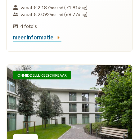
vanaf € 2.187
(71,91
)
/maand
/dag
vanaf € 2.092
(68,77
)
/maand
/dag
4 foto's
meer informatie
ONMIDDELLIJK BESCHIKBAAR