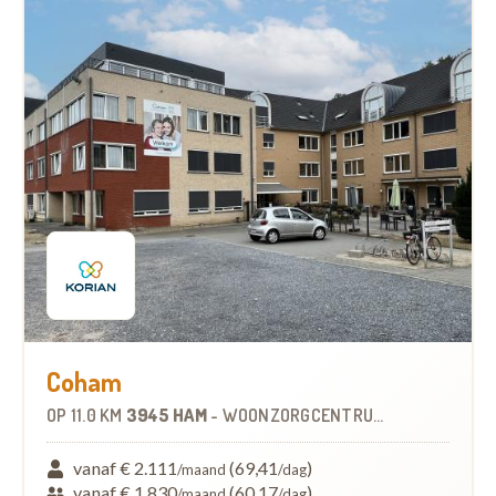
Coham
OP
11.0 KM
3945 HAM
-
WOONZORGCENTRUM (WZC)
vanaf € 2.111
(69,41
)
/maand
/dag
vanaf € 1.830
(60,17
)
/maand
/dag