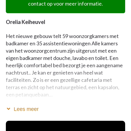
contact op voor meer informatie.
Orelia Keiheuvel
Het nieuwe gebouw telt 59 woonzorgkamers met
badkamer en 35 assistentiewoningen Alle kamers
van het woonzorgcentrum zijn uitgerust met een
eigen badkamer met douche, lavabo en toilet. Een
heerlijk comfortabel bed bezorgt je een aangename
nachtrust.. Je kan er genieten van heel wat
faciliteiten. Zo is er een gezellige cafetaria met
terras en zicht op het natuurgebied, een kapsalon,
een petanquebaan…
Ook voor een kortere periode kan je bij ons terecht.
Lees meer
Om even vakantie te nemen en tot rust te komen. Of
om te herstellen na een ziekenhuisopname. Ook
wanneer je mantelzorger met vakantie gaat, ziek of