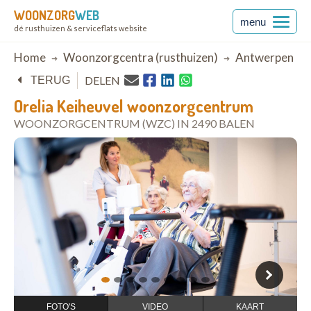
WOONZORG
WEB
menu
dé rusthuizen & serviceflats website
Breadcrumb
Home
Woonzorgcentra (rusthuizen)
Antwerpen
DELEN
TERUG
Orelia Keiheuvel woonzorgcentrum
WOONZORGCENTRUM (WZC) IN 2490 BALEN
open in Google Maps
1
2
3
4
5
6
7
8
9
FOTO'S
VIDEO
KAART