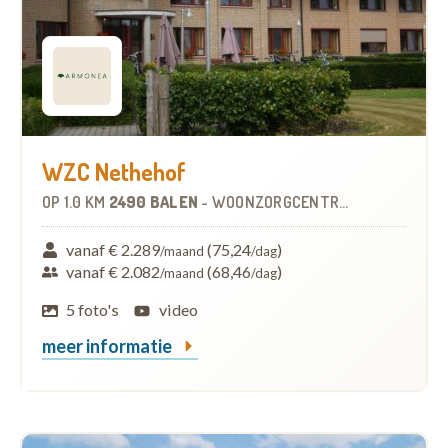
WZC Nethehof
OP
1.0 KM
2490 BALEN
-
WOONZORGCENTRUM (WZC)
vanaf € 2.289
(75,24
)
/maand
/dag
vanaf € 2.082
(68,46
)
/maand
/dag
5 foto's
video
meer informatie