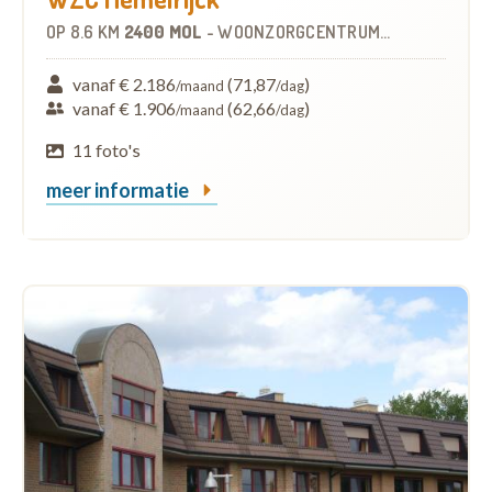
OP
8.6 KM
2400 MOL
-
WOONZORGCENTRUM (WZC)
vanaf € 2.186
(71,87
)
/maand
/dag
vanaf € 1.906
(62,66
)
/maand
/dag
11 foto's
meer informatie