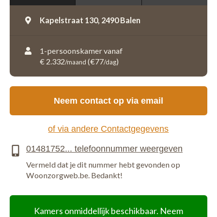
Kapelstraat 130,
2490 Balen
1-persoonskamer vanaf
€ 2.332
(€77
)
/maand
/dag
Neem contact op via email
of via andere Contactgegevens
Vermeld dat je dit nummer hebt gevonden op
Woonzorgweb.be. Bedankt!
Kamers onmiddellijk beschikbaar. Neem