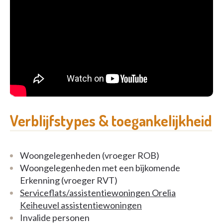
afwezig is, ben je uiteraard welkom. Je kan tot 60
dagen van kortverblijf genieten.
Met het natuurreservaat Keiheuvel in de achtertuin
is woonzorgcentrum Orelia Keiheuvel een heerlijke
plaats om te vertoeven. Deze rustige ligging laat de
bewoners toe te genieten van het mooie uitzicht,
maar ook om mooie wandelingen te maken in de
omgeving.
Verblijfstypes & toegankelijkheid
Woongelegenheden (vroeger ROB)
Woongelegenheden met een bijkomende
Erkenning (vroeger RVT)
Serviceflats/assistentiewoningen Orelia
Keiheuvel assistentiewoningen
Invalide personen