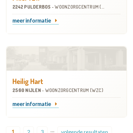
2242 PULDERBOS
-
WOONZORGCENTRUM (WZC)
meer informatie
Heilig Hart
2560 NIJLEN
-
WOONZORGCENTRUM (WZC)
meer informatie
Pagination
…
1
2
3
volgende resultaten