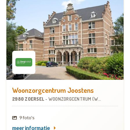
Woonzorgcentrum Joostens
2980 ZOERSEL
-
WOONZORGCENTRUM (WZC)
9 foto's
meer informatie