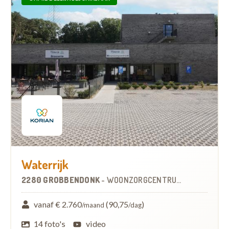
Waterrijk
2280 GROBBENDONK
-
WOONZORGCENTRUM (WZC)
vanaf € 2.760
(90,75
)
/maand
/dag
14 foto's
video