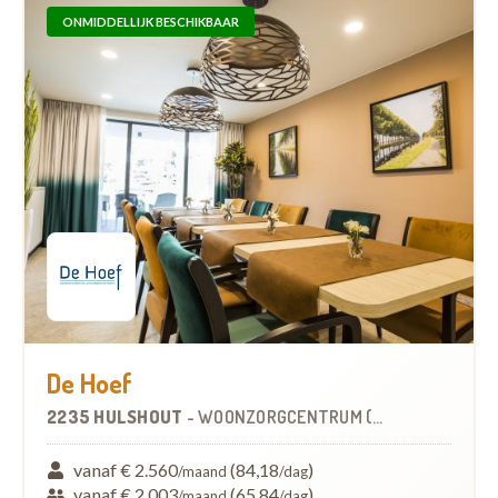
ONMIDDELLIJK BESCHIKBAAR
De Hoef
2235 HULSHOUT
-
WOONZORGCENTRUM (WZC)
vanaf € 2.560
(84,18
)
/maand
/dag
vanaf € 2.003
(65,84
)
/maand
/dag