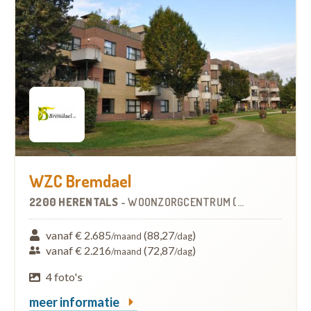
WZC Bremdael
2200 HERENTALS
-
WOONZORGCENTRUM (WZC)
vanaf € 2.685
(88,27
)
/maand
/dag
vanaf € 2.216
(72,87
)
/maand
/dag
4 foto's
meer informatie