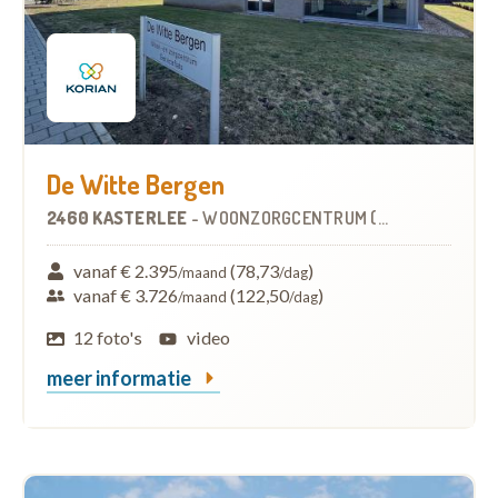
De Witte Bergen
2460 KASTERLEE
-
WOONZORGCENTRUM (WZC)
vanaf € 2.395
(78,73
)
/maand
/dag
vanaf € 3.726
(122,50
)
/maand
/dag
12 foto's
video
meer informatie