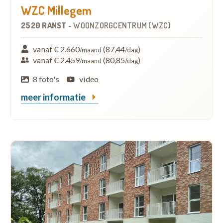
WZC Millegem
2520 RANST
-
WOONZORGCENTRUM (WZC)
vanaf € 2.660
(87,44
)
/maand
/dag
vanaf € 2.459
(80,85
)
/maand
/dag
8 foto's
video
meer informatie