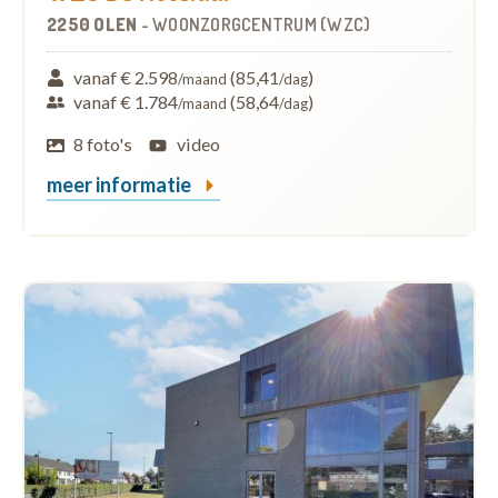
2250 OLEN
-
WOONZORGCENTRUM (WZC)
vanaf € 2.598
(85,41
)
/maand
/dag
vanaf € 1.784
(58,64
)
/maand
/dag
8 foto's
video
meer informatie