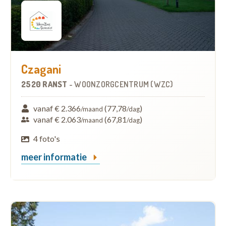
Czagani
2520 RANST
-
WOONZORGCENTRUM (WZC)
vanaf € 2.366
(77,78
)
/maand
/dag
vanaf € 2.063
(67,81
)
/maand
/dag
4 foto's
meer informatie