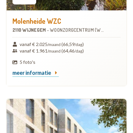
Molenheide WZC
2110 WIJNEGEM
-
WOONZORGCENTRUM (WZC)
vanaf € 2.025
(66,59
)
/maand
/dag
vanaf € 1.961
(64,46
)
/maand
/dag
5 foto's
meer informatie