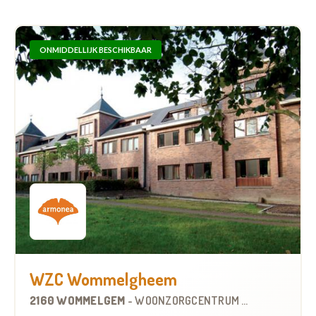
ONMIDDELLIJK BESCHIKBAAR
WZC Wommelgheem
2160 WOMMELGEM
-
WOONZORGCENTRUM (WZC)