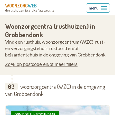
WOONZORG
WEB
menu
dé rusthuizen & serviceflats website
2280
Woonzorgcentra (rusthuizen) in
Grobbendonk
Vind een rusthuis, woonzorgcentrum (WZC), rust-
en verzorgingstehuis, rustoord en/of
bejaardentehuis in de omgeving van Grobbendonk
Zoek op postcode en/of meer filters
63
woonzorgcentra (WZC) in de omgeving
van Grobbendonk
ONMIDDELLIJK BESCHIKBAAR