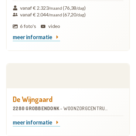
vanaf € 2.323
(76,38
)
/maand
/dag
vanaf € 2.044
(67,20
)
/maand
/dag
6 foto's
video
meer informatie
De Wijngaard
2280 GROBBENDONK
-
WOONZORGCENTRUM (WZC)
meer informatie