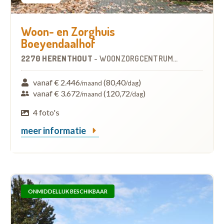
Woon- en Zorghuis
Boeyendaalhof
2270 HERENTHOUT
-
WOONZORGCENTRUM (WZC)
vanaf € 2.446
(80,40
)
/maand
/dag
vanaf € 3.672
(120,72
)
/maand
/dag
4 foto's
meer informatie
ONMIDDELLIJK BESCHIKBAAR