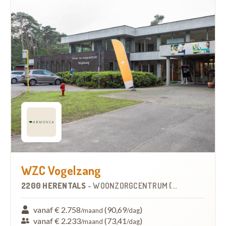
WZC Vogelzang
2200 HERENTALS
-
WOONZORGCENTRUM (WZC)
vanaf € 2.758
(90,69
)
/maand
/dag
vanaf € 2.233
(73,41
)
/maand
/dag