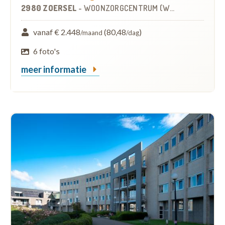
2980 ZOERSEL
-
WOONZORGCENTRUM (WZC)
vanaf € 2.448
(80,48
)
/maand
/dag
6 foto's
meer informatie