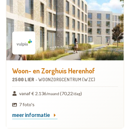
Woon- en Zorghuis Herenhof
2500 LIER
-
WOONZORGCENTRUM (WZC)
vanaf € 2.136
(70,22
)
/maand
/dag
7 foto's
meer informatie