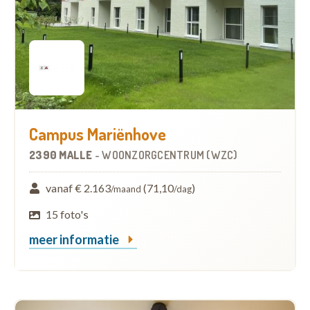
Campus Mariënhove
2390 MALLE
-
WOONZORGCENTRUM (WZC)
vanaf € 2.163
(71,10
)
/maand
/dag
15 foto's
meer informatie