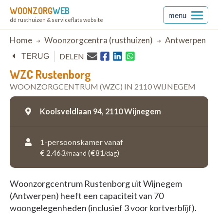
WOONZORG
WEB
menu
dé rusthuizen & serviceflats website
Breadcrumb
Home
Woonzorgcentra (rusthuizen)
Antwerpen
DELEN
TERUG
WZC Rustenborg
WOONZORGCENTRUM (WZC) IN 2110 WIJNEGEM
Koolsveldlaan 94,
2110 Wijnegem
1-persoonskamer vanaf
€ 2.463
(€81
)
/maand
/dag
Woonzorgcentrum Rustenborg uit Wijnegem
(Antwerpen) heeft een capaciteit van 70
woongelegenheden (inclusief 3 voor kortverblijf).