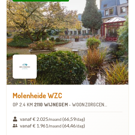
Molenheide WZC
OP
2.4 KM
2110 WIJNEGEM
-
WOONZORGCENTRUM (WZC)
vanaf € 2.025
(66,59
)
/maand
/dag
vanaf € 1.961
(64,46
)
/maand
/dag