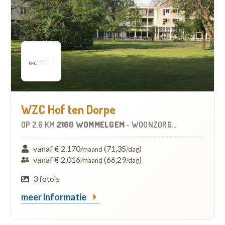
WZC Hof ten Dorpe
OP
2.6 KM
2160 WOMMELGEM
-
WOONZORGCENTRUM (WZC)
vanaf € 2.170
(71,35
)
/maand
/dag
vanaf € 2.016
(66,29
)
/maand
/dag
3 foto's
meer informatie