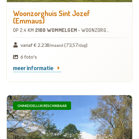
Woonzorghuis Sint Jozef
(Emmaus)
OP
2.4 KM
2160 WOMMELGEM
-
WOONZORGCENTRUM (WZC)
vanaf € 2.238
(73,57
)
/maand
/dag
6 foto's
meer informatie
ONMIDDELLIJK BESCHIKBAAR