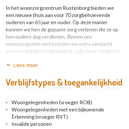
In het woonzorgcentrum Rustenborg bieden we
een nieuwe thuis aan voor 70 zorgbehoevende
ouderen van 65 jaar en ouder. Op deze manier
kunnen we hen de gepaste zorg verlenen die ze op
hun oudere dag verdienen. Binnen ons
woonzorgcentrum besteden we extra aandacht
aan vroegtijdige zorgplanning, palliatieve zorgen en
extra aandacht aan personen met dementie. Zo
kunnen ook personen met zeer zware
Lees meer
zorgbehoevendheid opgenomen worden. De
activiteiten die we voorzien zijn in de mate van het
Verblijfstypes & toegankelijkheid
mogelijke aangepast aan de interesses en het
kunnen van de bewoners.
Woongelegenheden (vroeger ROB)
We streven ernaar dat de bewoners zich veilig en
Woongelegenheden met een bijkomende
geborgen voelen. We beschouwen het ook als ons
Erkenning (vroeger RVT)
doel om aandacht te schenken aan privacy, respect,
Invalide personen