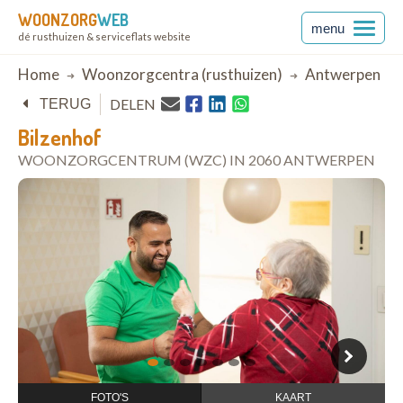
WOONZORG
WEB
menu
dé rusthuizen & serviceflats website
Breadcrumb
Home
Woonzorgcentra (rusthuizen)
Antwerpen
DELEN
TERUG
Bilzenhof
WOONZORGCENTRUM (WZC) IN 2060 ANTWERPEN
open in Google Maps
1
2
3
4
5
6
7
FOTO'S
KAART