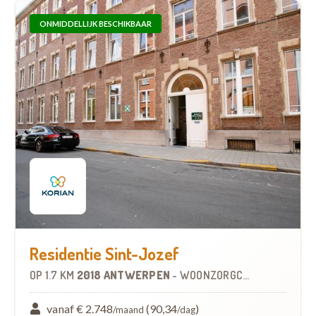
ONMIDDELLIJK BESCHIKBAAR
Residentie Sint-Jozef
OP
1.7 KM
2018 ANTWERPEN
-
WOONZORGCENTRUM (WZC)
vanaf € 2.748
(90,34
)
/maand
/dag