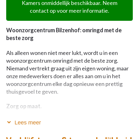
Kamers onmiddellijk beschikbaar. Neem
contact op voor meer informatie.
Woonzorgcentrum Bilzenhof: omringd met de
beste zorg
Als alleen wonen niet meer lukt, wordt u in een
woonzorgcentrum omringd met de beste zorg.
Niemand vertrekt graag uit zijn eigen woning, maar
onze medewerkers doen er alles aan om u in het
woonzorgcentrum elke dag opnieuw een prettig
thuisgevoel te geven.
Zorg op maat.
In de woonzorgcentra van Zorgbedrijf Antwerpen
Lees meer
krijgt iedere bewoner zo veel mogelijk zorg op maat.
We houden rekening met wat u zelf kunt, wat u wel