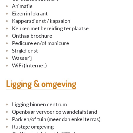
Bilzenhof?
Animatie
Eigen infokrant
Vul onderstaand formulier in, bel ons of neem een
Kappersdienst / kapsalon
kijkje op onze website.
Keuken met bereiding ter plaatse
Onthaalbrochure
U vindt alle gegevens hieronder terug.
Pedicure en/of manicure
Strijkdienst
Wasserij
WiFi (Internet)
Ligging & omgeving
Ligging binnen centrum
Openbaar vervoer op wandelafstand
Park en/of tuin (meer dan enkel terras)
Rustige omgeving