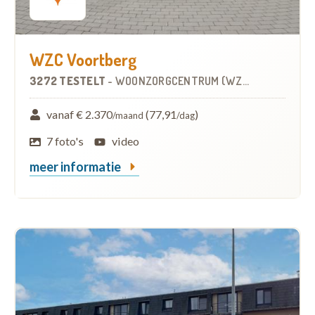
WZC Voortberg
3272 TESTELT
-
WOONZORGCENTRUM (WZC)
vanaf € 2.370
(77,91
)
/maand
/dag
7 foto's
video
meer informatie