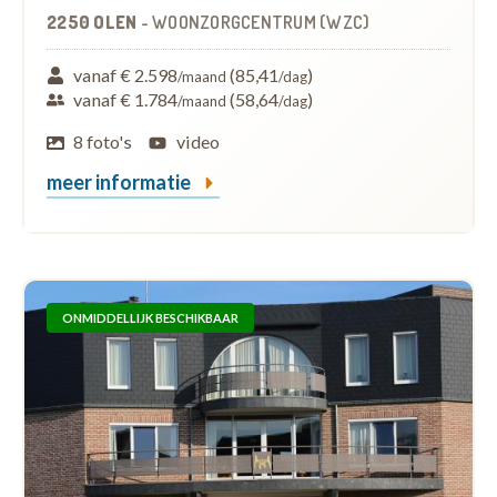
2250 OLEN
-
WOONZORGCENTRUM (WZC)
vanaf € 2.598
(85,41
)
/maand
/dag
vanaf € 1.784
(58,64
)
/maand
/dag
8 foto's
video
meer informatie
ONMIDDELLIJK BESCHIKBAAR