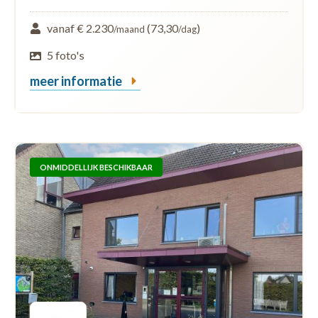
vanaf € 2.230
(73,30
)
/maand
/dag
5 foto's
meer informatie
ONMIDDELLIJK BESCHIKBAAR