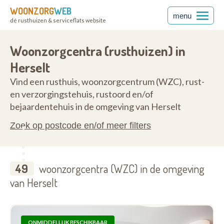
WOONZORG
WEB
menu
dé rusthuizen & serviceflats website
2230
Woonzorgcentra (rusthuizen) in
Herselt
Vind een rusthuis, woonzorgcentrum (WZC), rust-
en verzorgingstehuis, rustoord en/of
bejaardentehuis in de omgeving van Herselt
Zoek op postcode en/of meer filters
49
woonzorgcentra (WZC) in de omgeving
van Herselt
ONMIDDELLIJK BESCHIKBAAR