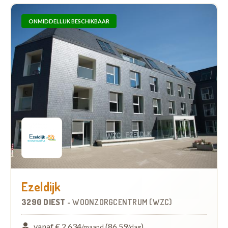
ONMIDDELLIJK BESCHIKBAAR
Ezeldijk
3290 DIEST
-
WOONZORGCENTRUM (WZC)
vanaf € 2.634
(86,59
)
/maand
/dag