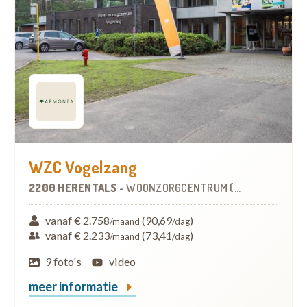
WZC Vogelzang
2200 HERENTALS
-
WOONZORGCENTRUM (WZC)
vanaf € 2.758
(90,69
)
/maand
/dag
vanaf € 2.233
(73,41
)
/maand
/dag
9 foto's
video
meer informatie