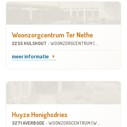
Woonzorgcentrum Ter Nethe
2235 HULSHOUT
-
WOONZORGCENTRUM (WZC)
meer informatie
Huyze Honighsdries
3271 AVERBODE
-
WOONZORGCENTRUM (WZC)