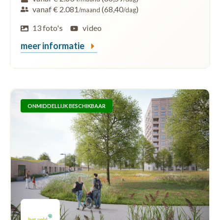
vanaf € 2.081
(68,40
)
/maand
/dag
13 foto's
video
meer informatie
ONMIDDELLIJK BESCHIKBAAR