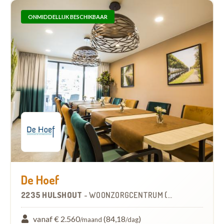
ONMIDDELLIJK BESCHIKBAAR
De Hoef
2235 HULSHOUT
-
WOONZORGCENTRUM (WZC)
vanaf € 2.560
(84,18
)
/maand
/dag