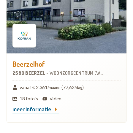
Beerzelhof
2580 BEERZEL
-
WOONZORGCENTRUM (WZC)
vanaf € 2.361
(77,62
)
/maand
/dag
18 foto's
video
meer informatie