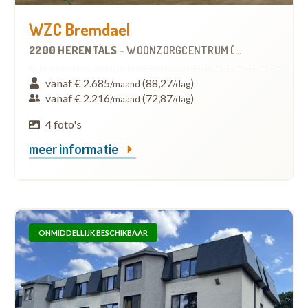
WZC Bremdael
2200 HERENTALS
-
WOONZORGCENTRUM (WZC)
vanaf € 2.685
(88,27
)
/maand
/dag
vanaf € 2.216
(72,87
)
/maand
/dag
4 foto's
meer informatie
ONMIDDELLIJK BESCHIKBAAR