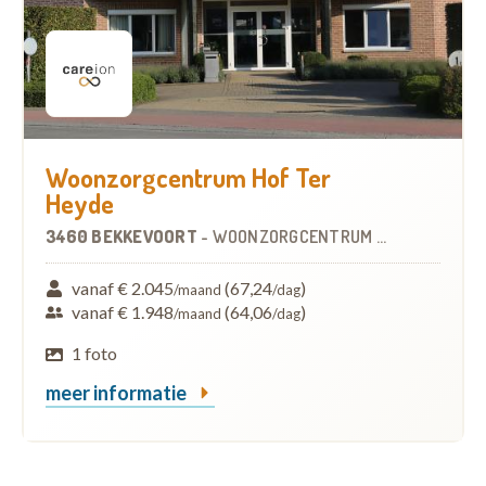
Woonzorgcentrum Hof Ter
Heyde
3460 BEKKEVOORT
-
WOONZORGCENTRUM (WZC)
vanaf € 2.045
(67,24
)
/maand
/dag
vanaf € 1.948
(64,06
)
/maand
/dag
1 foto
meer informatie