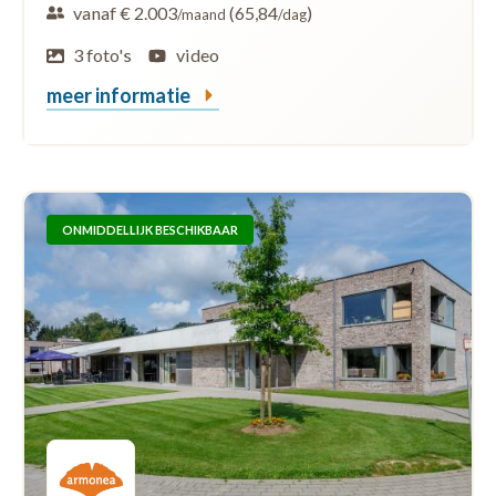
vanaf € 2.003
(65,84
)
/maand
/dag
3 foto's
video
meer informatie
ONMIDDELLIJK BESCHIKBAAR