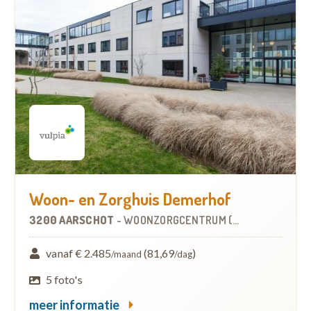
Woon- en Zorghuis Demerhof
3200 AARSCHOT
-
WOONZORGCENTRUM (WZC)
vanaf € 2.485
(81,69
)
/maand
/dag
5 foto's
meer informatie