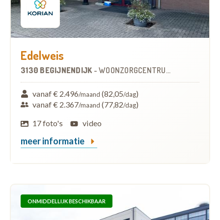
Edelweis
3130 BEGIJNENDIJK
-
WOONZORGCENTRUM (WZC)
vanaf € 2.496
(82,05
)
/maand
/dag
vanaf € 2.367
(77,82
)
/maand
/dag
17 foto's
video
meer informatie
ONMIDDELLIJK BESCHIKBAAR