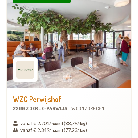
WZC Perwijshof
2260 ZOERLE-PARWIJS
-
WOONZORGCENTRUM (WZC)
vanaf € 2.701
(88,79
)
/maand
/dag
vanaf € 2.349
(77,23
)
/maand
/dag