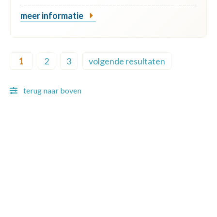
meer informatie
Pagination
1
2
3
volgende resultaten
Current page
Page
Page
Next page
terug naar boven