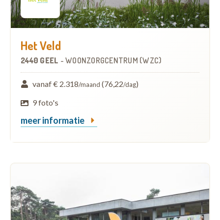
Het Veld
2440 GEEL
-
WOONZORGCENTRUM (WZC)
vanaf € 2.318
(76,22
)
/maand
/dag
9 foto's
meer informatie