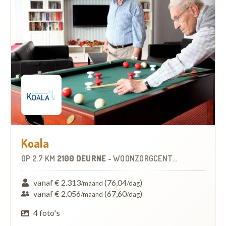
Koala
OP
2.7 KM
2100 DEURNE
-
WOONZORGCENTRUM (WZC)
vanaf € 2.313
(76,04
)
/maand
/dag
vanaf € 2.056
(67,60
)
/maand
/dag
4 foto's