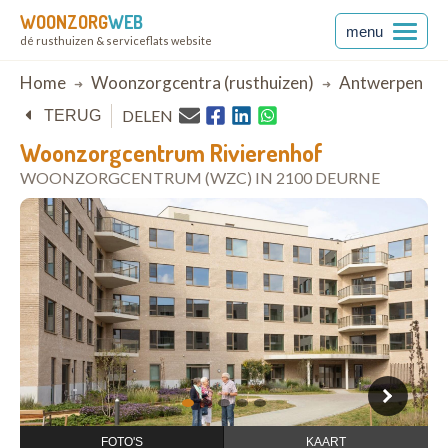
WOONZORG
WEB
menu
dé rusthuizen & serviceflats website
Breadcrumb
Home
Woonzorgcentra (rusthuizen)
Antwerpen
DELEN
TERUG
Woonzorgcentrum Rivierenhof
WOONZORGCENTRUM (WZC) IN 2100 DEURNE
open in Google Maps
1
2
3
4
5
FOTO'S
KAART