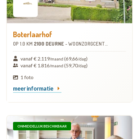
Boterlaarhof
OP
1.0 KM
2100 DEURNE
-
WOONZORGCENTRUM (WZC)
vanaf € 2.119
(69,66
)
/maand
/dag
vanaf € 1.816
(59,70
)
/maand
/dag
1 foto
meer informatie
ONMIDDELLIJK BESCHIKBAAR