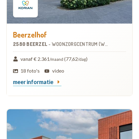
Beerzelhof
2580 BEERZEL
-
WOONZORGCENTRUM (WZC)
vanaf € 2.361
(77,62
)
/maand
/dag
18 foto's
video
meer informatie