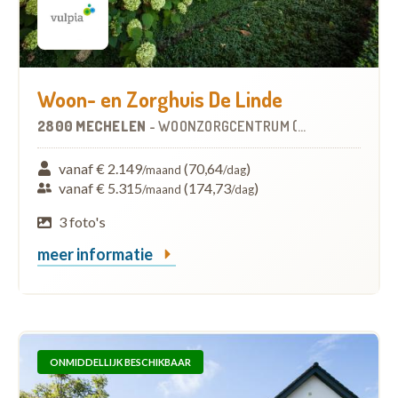
Woon- en Zorghuis De Linde
2800 MECHELEN
-
WOONZORGCENTRUM (WZC)
vanaf € 2.149
(70,64
)
/maand
/dag
vanaf € 5.315
(174,73
)
/maand
/dag
3 foto's
meer informatie
ONMIDDELLIJK BESCHIKBAAR