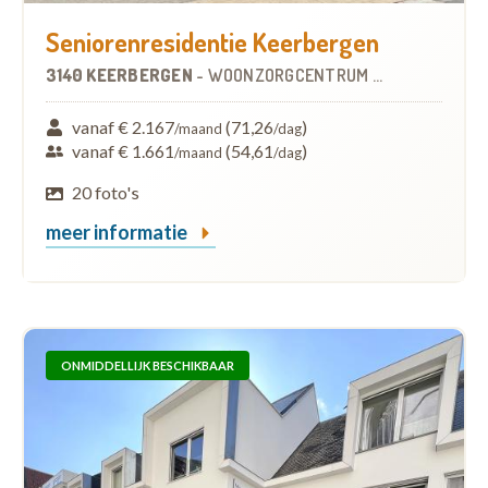
Seniorenresidentie Keerbergen
3140 KEERBERGEN
-
WOONZORGCENTRUM (WZC)
vanaf € 2.167
(71,26
)
/maand
/dag
vanaf € 1.661
(54,61
)
/maand
/dag
20 foto's
meer informatie
ONMIDDELLIJK BESCHIKBAAR