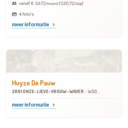
vanaf € 3.672
(120,72
)
/maand
/dag
4 foto's
meer informatie
Huyze De Pauw
2861 ONZE-LIEVE-VROUW-WAVER
-
WOONZORGCENTRUM (WZC)
meer informatie