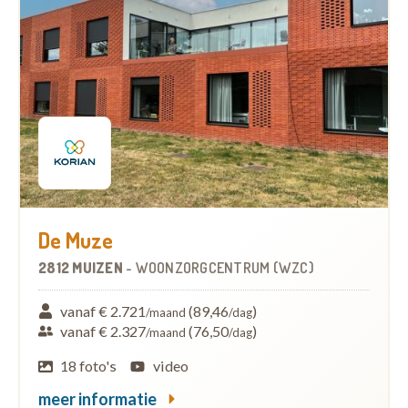
De Muze
2812 MUIZEN
-
WOONZORGCENTRUM (WZC)
vanaf € 2.721
(89,46
)
/maand
/dag
vanaf € 2.327
(76,50
)
/maand
/dag
18 foto's
video
meer informatie