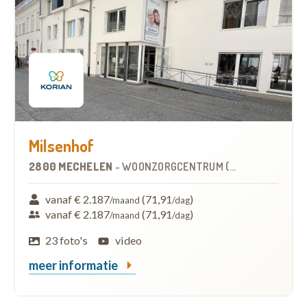
Milsenhof
2800 MECHELEN
-
WOONZORGCENTRUM (WZC)
vanaf € 2.187
(71,91
)
/maand
/dag
vanaf € 2.187
(71,91
)
/maand
/dag
23 foto's
video
meer informatie