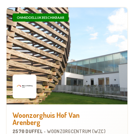
ONMIDDELLIJK BESCHIKBAAR
Woonzorghuis Hof Van
Arenberg
2570 DUFFEL
-
WOONZORGCENTRUM (WZC)