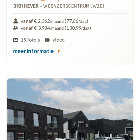
3191 HEVER
-
WOONZORGCENTRUM (WZC)
vanaf € 2.362
(77,66
)
/maand
/dag
vanaf € 3.984
(130,99
)
/maand
/dag
19 foto's
video
meer informatie