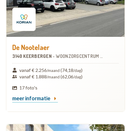
De Nootelaer
3140 KEERBERGEN
-
WOONZORGCENTRUM (WZC)
vanaf € 2.256
(74,18
)
/maand
/dag
vanaf € 1.888
(62,06
)
/maand
/dag
17 foto's
meer informatie