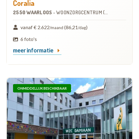
Coralia
2550 WAARLOOS
-
WOONZORGCENTRUM (WZC)
vanaf € 2.622
(86,21
)
/maand
/dag
6 foto's
meer informatie
ONMIDDELLIJK BESCHIKBAAR