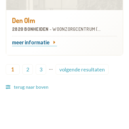
Den Olm
2820 BONHEIDEN
-
WOONZORGCENTRUM (WZC)
meer informatie
Pagination
…
1
2
3
volgende resultaten
Current page
Page
Page
Next page
terug naar boven