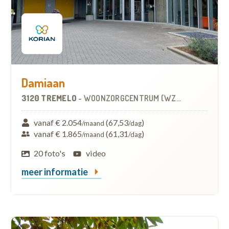
Damiaan
3120 TREMELO
-
WOONZORGCENTRUM (WZC)
vanaf € 2.054
(67,53
)
/maand
/dag
vanaf € 1.865
(61,31
)
/maand
/dag
20 foto's
video
meer informatie