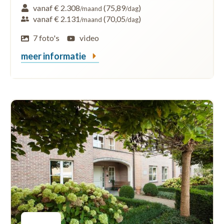
vanaf € 2.308
(75,89
)
/maand
/dag
vanaf € 2.131
(70,05
)
/maand
/dag
7 foto's
video
meer informatie