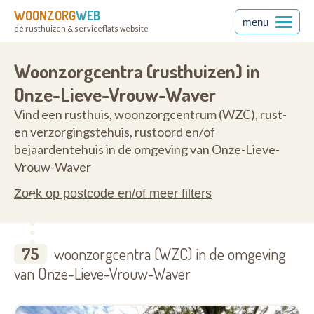
WOONZORG
WEB
menu
dé rusthuizen & serviceflats website
2861
Woonzorgcentra (rusthuizen) in
Onze-Lieve-Vrouw-Waver
Vind een rusthuis, woonzorgcentrum (WZC), rust-
en verzorgingstehuis, rustoord en/of
bejaardentehuis in de omgeving van Onze-Lieve-
Vrouw-Waver
Zoek op postcode en/of meer filters
75
woonzorgcentra (WZC) in de omgeving
van Onze-Lieve-Vrouw-Waver