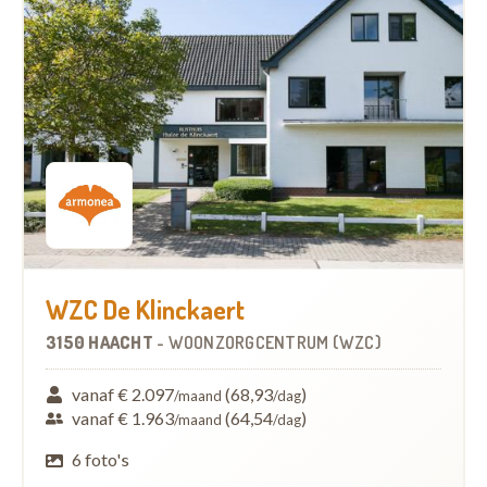
WZC De Klinckaert
3150 HAACHT
-
WOONZORGCENTRUM (WZC)
vanaf € 2.097
(68,93
)
/maand
/dag
vanaf € 1.963
(64,54
)
/maand
/dag
6 foto's