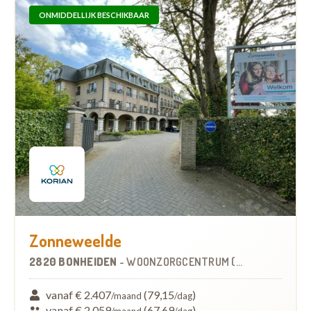
ONMIDDELLIJK BESCHIKBAAR
Zonneweelde
2820 BONHEIDEN
-
WOONZORGCENTRUM (WZC)
vanaf € 2.407
(79,15
)
/maand
/dag
vanaf € 2.059
(67,69
)