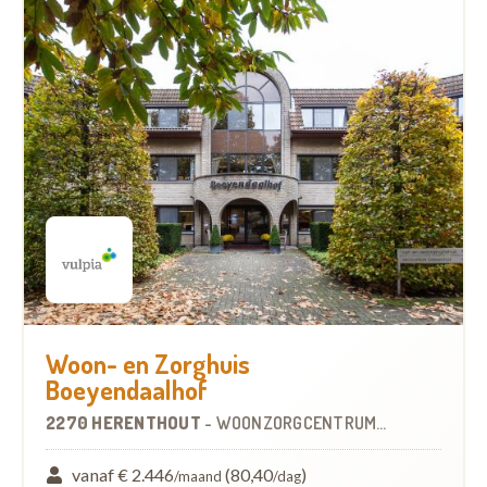
Woon- en Zorghuis
Boeyendaalhof
2270 HERENTHOUT
-
WOONZORGCENTRUM (WZC)
vanaf € 2.446
(80,40
)
/maand
/dag