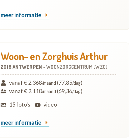
meer informatie
Woon- en Zorghuis Arthur
2018 ANTWERPEN
-
WOONZORGCENTRUM (WZC)
vanaf € 2.368
(77,85
)
/maand
/dag
vanaf € 2.110
(69,36
)
/maand
/dag
15 foto's
video
meer informatie