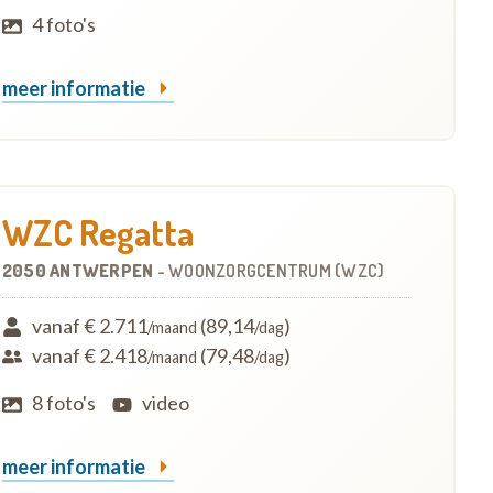
4 foto's
meer informatie
WZC Regatta
2050 ANTWERPEN
-
WOONZORGCENTRUM (WZC)
vanaf € 2.711
(89,14
)
/maand
/dag
vanaf € 2.418
(79,48
)
/maand
/dag
8 foto's
video
meer informatie