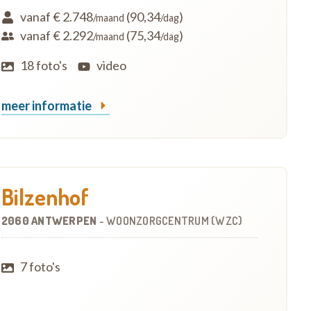
vanaf € 2.748
(90,34
)
/maand
/dag
vanaf € 2.292
(75,34
)
/maand
/dag
18 foto's
video
meer informatie
Bilzenhof
2060 ANTWERPEN
-
WOONZORGCENTRUM (WZC)
7 foto's