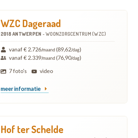
WZC Dageraad
2018 ANTWERPEN
-
WOONZORGCENTRUM (WZC)
vanaf € 2.726
(89,62
)
/maand
/dag
vanaf € 2.339
(76,90
)
/maand
/dag
7 foto's
video
meer informatie
Hof ter Schelde