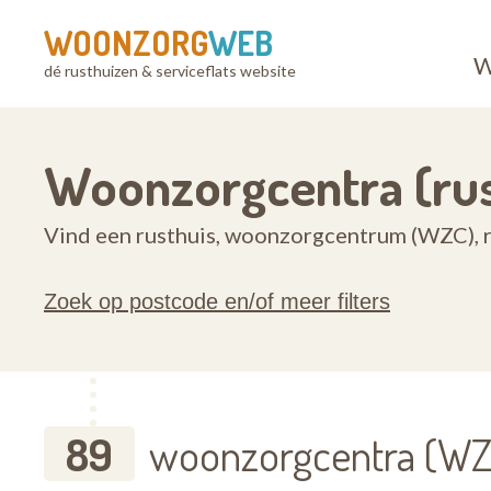
WOONZORG
WEB
W
dé rusthuizen & serviceflats website
Woonzorgcentra (rus
Vind een rusthuis, woonzorgcentrum (WZC), r
Zoek op postcode en/of meer filters
89
woonzorgcentra (WZC