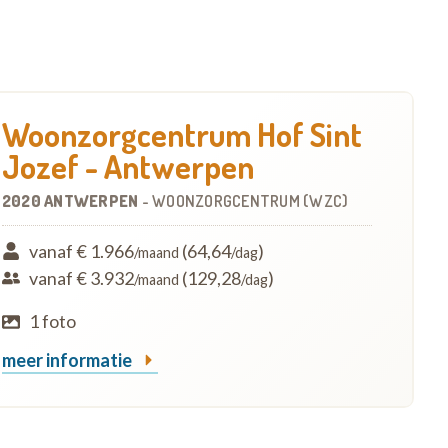
Woonzorgcentrum Hof Sint
Jozef - Antwerpen
2020 ANTWERPEN
-
WOONZORGCENTRUM (WZC)
vanaf € 1.966
(64,64
)
/maand
/dag
vanaf € 3.932
(129,28
)
/maand
/dag
1 foto
meer informatie