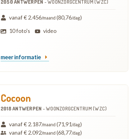
2050 ANTWERPEN
-
WOONZORGCENTRUM (WZC)
vanaf € 2.456
(80,76
)
/maand
/dag
10 foto's
video
meer informatie
Cocoon
2018 ANTWERPEN
-
WOONZORGCENTRUM (WZC)
vanaf € 2.187
(71,91
)
/maand
/dag
vanaf € 2.092
(68,77
)
/maand
/dag