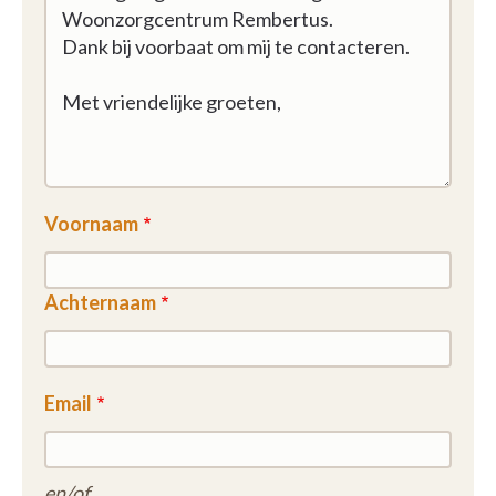
Voornaam
Achternaam
Email
en/of