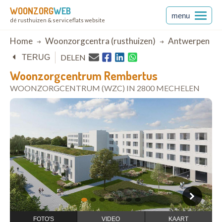
WOONZORG
WEB
menu
dé rusthuizen & serviceflats website
Breadcrumb
Home
Woonzorgcentra (rusthuizen)
Antwerpen
DELEN
TERUG
Woonzorgcentrum Rembertus
WOONZORGCENTRUM (WZC) IN 2800 MECHELEN
open in Google Maps
1
2
3
4
5
6
7
FOTO'S
VIDEO
KAART