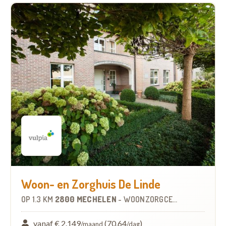
Woon- en Zorghuis De Linde
OP
1.3 KM
2800 MECHELEN
-
WOONZORGCENTRUM (WZC)
vanaf € 2.149
(70,64
)
/maand
/dag