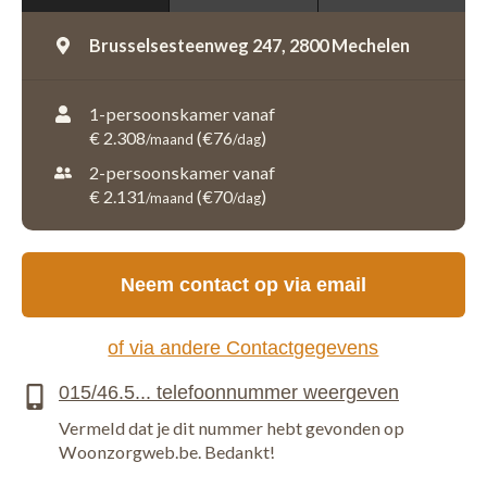
Brusselsesteenweg 247,
2800 Mechelen
1-persoonskamer vanaf
€ 2.308
(€76
)
/maand
/dag
2-persoonskamer vanaf
€ 2.131
(€70
)
/maand
/dag
Neem contact op via email
of via andere Contactgegevens
Vermeld dat je dit nummer hebt gevonden op
Woonzorgweb.be. Bedankt!