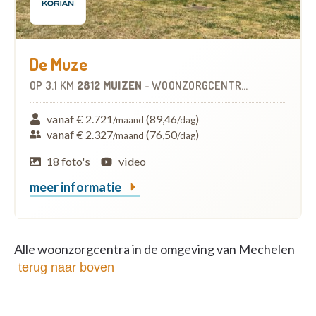
De Muze
OP
3.1 KM
2812 MUIZEN
-
WOONZORGCENTRUM (WZC)
vanaf € 2.721
(89,46
)
/maand
/dag
vanaf € 2.327
(76,50
)
/maand
/dag
18 foto's
video
meer informatie
Alle woonzorgcentra in de omgeving van Mechelen
terug naar boven