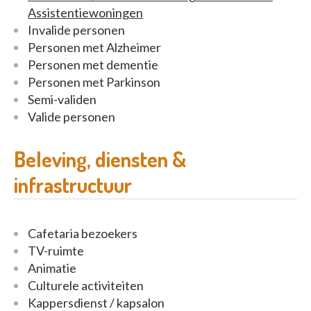
17 personen is het aangenaam vertoeven in het
Assistentiewoningen
daaraan verbonden restaurant en salon. Bij mooi
Invalide personen
weer kan je genieten van de zon op één van de
Personen met Alzheimer
terrassen of door een fijne wandeling maken rond
Personen met dementie
het gebouw.
Personen met Parkinson
Semi-validen
Benieuwd? Neem gerust contact op voor meer
Valide personen
informatie of een rondleiding!
Beleving, diensten &
infrastructuur
Cafetaria bezoekers
TV-ruimte
Animatie
Culturele activiteiten
Kappersdienst / kapsalon