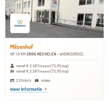
Milsenhof
OP
1.0 KM
2800 MECHELEN
-
WOONZORGCENTRUM (WZC)
vanaf € 2.187
(71,91
)
/maand
/dag
vanaf € 2.187
(71,91
)
/maand
/dag
23 foto's
video
meer informatie