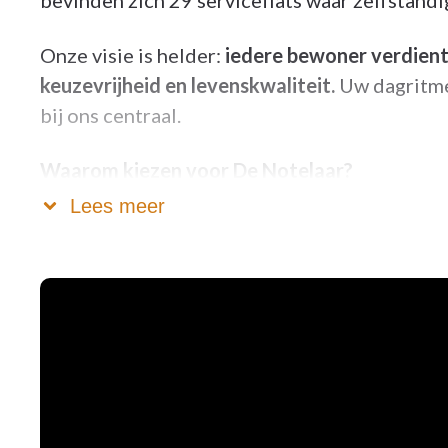
bevinden zich 29 serviceflats waar zelfstand
Onze visie is helder:
iedere bewoner verdient
keuzevrijheid en levenskwaliteit.
Uw dagritme
bij ons centraal.
Waarom kiezen voor De Notelaar?
Lees meer
Persoonlijke, vraaggestuurde zorg met aanda
Warme, levendige sfeer dankzij activiteiten,
Gezellige cafetaria aan de Keizer Karel Fiets
Gevarieerd animatieaanbod (ook in het wee
Comfortabele kamers en voorzieningen