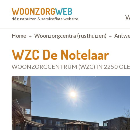
WOONZORG
WEB
W
dé rusthuizen & serviceflats website
Breadcrumb
Home
Woonzorgcentra (rusthuizen)
Antwe
WZC De Notelaar
WOONZORGCENTRUM (WZC) IN 2250 OL