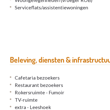
Serviceflats/assistentiewoningen
De Notelaar ligt in een aangename woonwijk me
bij alle voorzieningen.
Interesse in een rondleiding of meer informa
Neem gerust contact op. Uw thuisgevoel begi
Beleving, diensten & infrastructu
Cafetaria bezoekers
Restaurant bezoekers
Rokersruimte - Fumoir
TV-ruimte
extra - Leeshoek