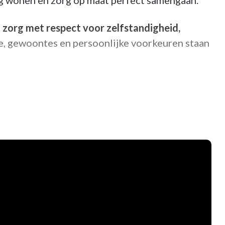
ig wonen en zorg op maat perfect samengaan.
 zorg met respect voor zelfstandigheid,
, gewoontes en persoonlijke voorkeuren staan
cht voor comfort en menselijkheid
 buurtinitiatieven en samenwerkingen
route
kend) en twee petanquebanen