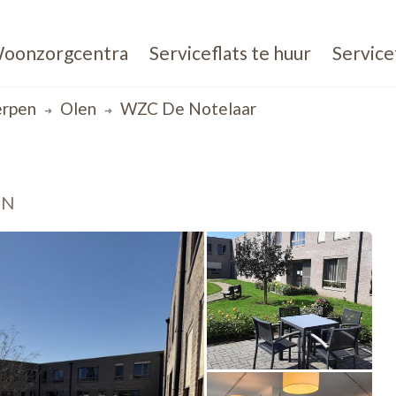
oonzorgcentra
Serviceflats te huur
Service
rpen
Olen
WZC De Notelaar
EN