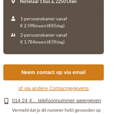
Notelaar 1 bus a,
2250 Olen
1-persoonskamer vanaf
€ 2.598
(€85
)
/maand
/dag
2-persoonskamer vanaf
€ 1.784
(€59
)
/maand
/dag
Neem contact op via email
of via andere Contactgegevens
Vermeld dat je dit nummer hebt gevonden op