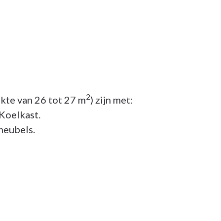
2
kte van 26 tot 27 m
) zijn met:
 Koelkast.
 meubels.