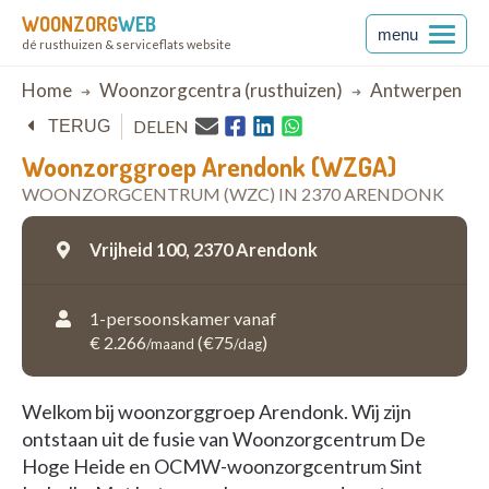
WOONZORG
WEB
menu
dé rusthuizen & serviceflats website
Breadcrumb
Home
Woonzorgcentra (rusthuizen)
Antwerpen
DELEN
TERUG
Woonzorggroep Arendonk (WZGA)
WOONZORGCENTRUM (WZC) IN 2370 ARENDONK
Vrijheid 100,
2370 Arendonk
1-persoonskamer vanaf
€ 2.266
(€75
)
/maand
/dag
Welkom bij woonzorggroep Arendonk. Wij zijn
ontstaan uit de fusie van Woonzorgcentrum De
Hoge Heide en OCMW-woonzorgcentrum Sint