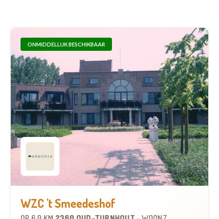
ONMIDDELLIJK BESCHIKBAAR
WZC 't Smeedeshof
OP
6.0 KM
2360 OUD-TURNHOUT
-
WOONZORGCENTRUM (WZC)