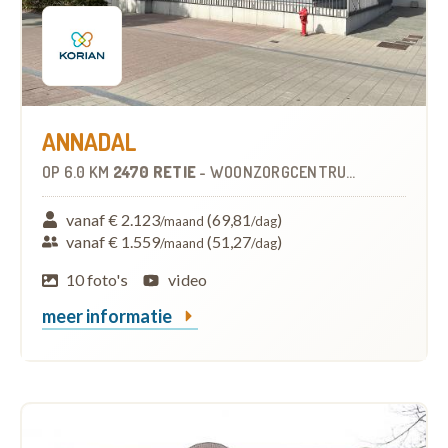
ANNADAL
OP
6.0 KM
2470 RETIE
-
WOONZORGCENTRUM (WZC)
vanaf € 2.123
(69,81
)
/maand
/dag
vanaf € 1.559
(51,27
)
/maand
/dag
10 foto's
video
meer informatie