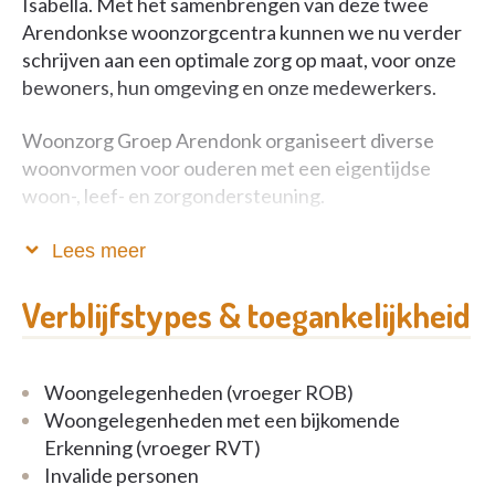
Isabella. Met het samenbrengen van deze twee
Arendonkse woonzorgcentra kunnen we nu verder
schrijven aan een optimale zorg op maat, voor onze
bewoners, hun omgeving en onze medewerkers.
Woonzorg Groep Arendonk organiseert diverse
woonvormen voor ouderen met een eigentijdse
woon-, leef- en zorgondersteuning.
Als het moment bereikt wordt waar het wonen in de
Lees meer
vertrouwde omgeving thuis niet meer mogelijk is,
zijn wij voor u en uw familie een aanspreekpunt. Wij
Verblijfstypes & toegankelijkheid
maken deel uit van een netwerk dat een divers
aanbod aanreikt voor ouderen. Op basis van uw
vraag en behoefte, bieden wij u een nieuwe
Woongelegenheden (vroeger ROB)
woonomgeving aan in de dorpskern van Arendonk.
Woongelegenheden met een bijkomende
Erkenning (vroeger RVT)
U leeft bij ons in een huiselijke woning samen met
Invalide personen
andere ouderen. U krijgt steun van zorgzame