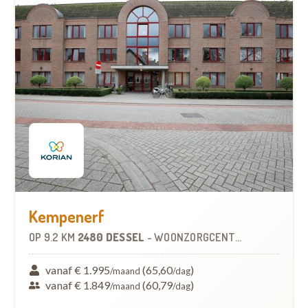
Kempenerf
OP
9.2 KM
2480 DESSEL
-
WOONZORGCENTRUM (WZC)
vanaf € 1.995
(65,60
)
/maand
/dag
vanaf € 1.849
(60,79
)
/maand
/dag