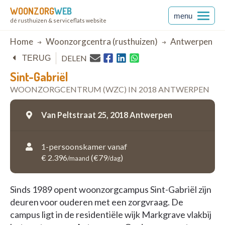
WOONZORG
WEB
menu
dé rusthuizen & serviceflats website
Breadcrumb
Home
Woonzorgcentra (rusthuizen)
Antwerpen
DELEN
TERUG
Sint-Gabriël
WOONZORGCENTRUM (WZC) IN 2018 ANTWERPEN
Van Peltstraat 25,
2018 Antwerpen
1-persoonskamer vanaf
€ 2.396
(€79
)
/maand
/dag
Sinds 1989 opent woonzorgcampus Sint-Gabriël zijn
deuren voor ouderen met een zorgvraag. De
campus ligt in de residentiële wijk Markgrave vlakbij