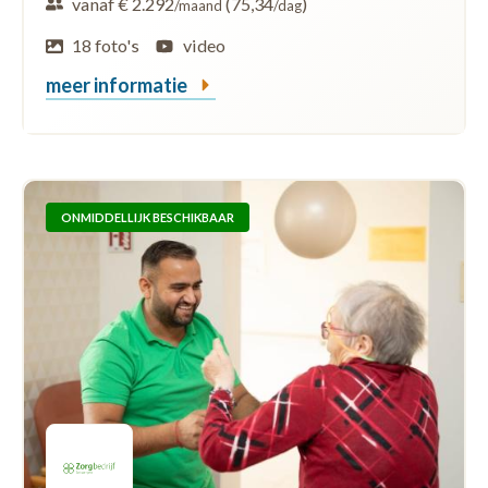
vanaf € 2.292
(75,34
)
/maand
/dag
18 foto's
video
meer informatie
ONMIDDELLIJK BESCHIKBAAR