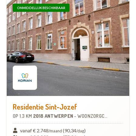
ONMIDDELLIJK BESCHIKBAAR
Residentie Sint-Jozef
OP
1.3 KM
2018 ANTWERPEN
-
WOONZORGCENTRUM (WZC)
vanaf € 2.748
(90,34
)
/maand
/dag