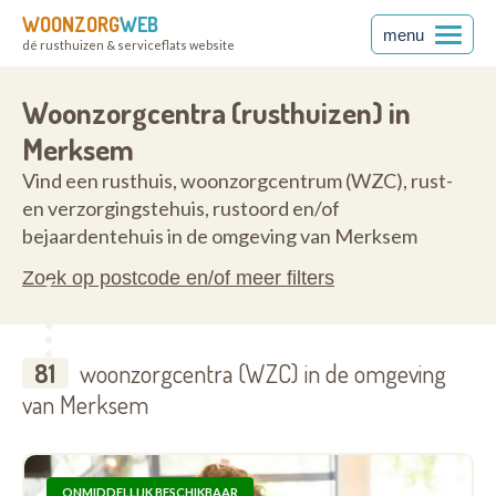
WOONZORG
WEB
menu
dé rusthuizen & serviceflats website
2170
Woonzorgcentra (rusthuizen) in
Merksem
Vind een rusthuis, woonzorgcentrum (WZC), rust-
en verzorgingstehuis, rustoord en/of
bejaardentehuis in de omgeving van Merksem
Zoek op postcode en/of meer filters
81
woonzorgcentra (WZC) in de omgeving
van Merksem
ONMIDDELLIJK BESCHIKBAAR