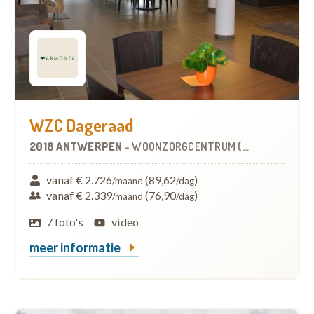
WZC Dageraad
2018 ANTWERPEN
-
WOONZORGCENTRUM (WZC)
vanaf € 2.726
(89,62
)
/maand
/dag
vanaf € 2.339
(76,90
)
/maand
/dag
7 foto's
video
meer informatie