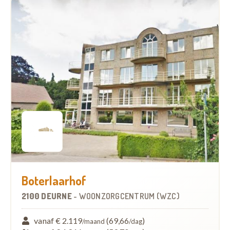
Boterlaarhof
2100 DEURNE
-
WOONZORGCENTRUM (WZC)
vanaf € 2.119
(69,66
)
/maand
/dag