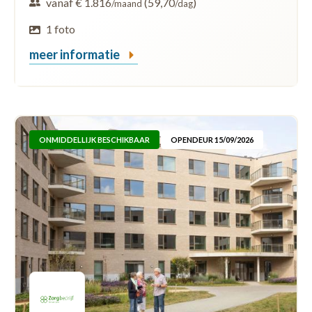
vanaf € 1.816
(59,70
)
/maand
/dag
1 foto
meer informatie
ONMIDDELLIJK BESCHIKBAAR
OPENDEUR 15/09/2026