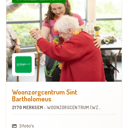
Woonzorgcentrum Sint
Bartholomeus
2170 MERKSEM
-
WOONZORGCENTRUM (WZC)
3 foto's