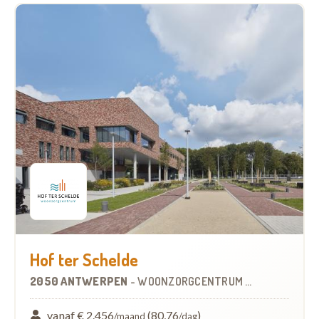
Hof ter Schelde
2050 ANTWERPEN
-
WOONZORGCENTRUM (WZC)
vanaf € 2.456
(80,76
)
/maand
/dag