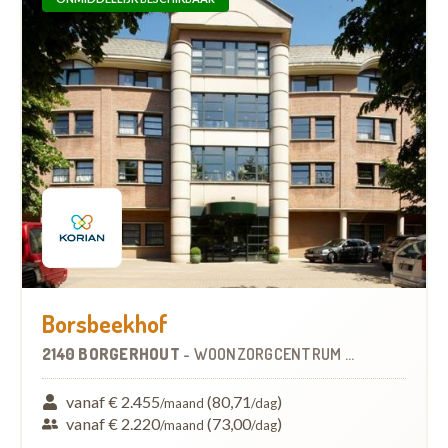
Borsbeekhof
2140 BORGERHOUT
-
WOONZORGCENTRUM (WZC)
vanaf € 2.455
(80,71
)
/maand
/dag
vanaf € 2.220
(73,00
)
/maand
/dag