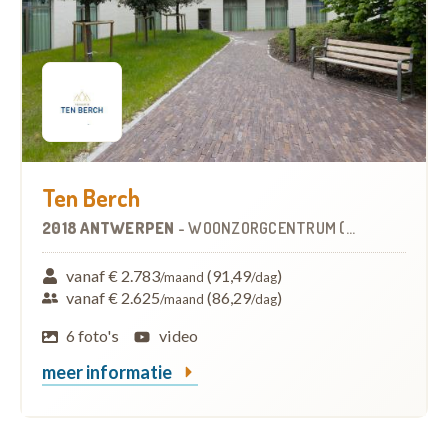
Ten Berch
2018 ANTWERPEN
-
WOONZORGCENTRUM (WZC)
vanaf € 2.783
(91,49
)
/maand
/dag
vanaf € 2.625
(86,29
)
/maand
/dag
6 foto's
video
meer informatie