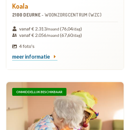
Koala
2100 DEURNE
-
WOONZORGCENTRUM (WZC)
vanaf € 2.313
(76,04
)
/maand
/dag
vanaf € 2.056
(67,60
)
/maand
/dag
4 foto's
meer informatie
ONMIDDELLIJK BESCHIKBAAR