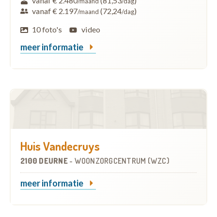
vanaf € 2.480
(81,53
)
/maand
/dag
vanaf € 2.197
(72,24
)
/maand
/dag
10 foto's
video
meer informatie
Huis Vandecruys
2100 DEURNE
-
WOONZORGCENTRUM (WZC)
meer informatie