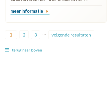
meer informatie
Pagination
…
1
2
3
volgende resultaten
Current page
Page
Page
Next page
terug naar boven