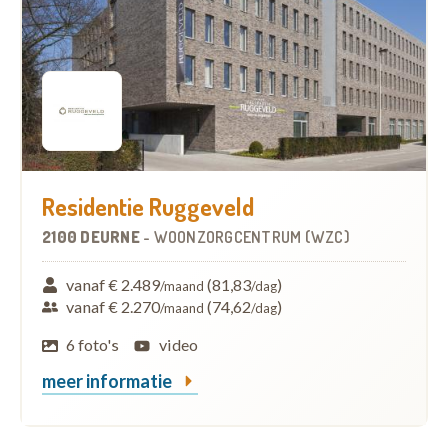
Residentie Ruggeveld
2100 DEURNE
-
WOONZORGCENTRUM (WZC)
vanaf € 2.489
(81,83
)
/maand
/dag
vanaf € 2.270
(74,62
)
/maand
/dag
6 foto's
video
meer informatie