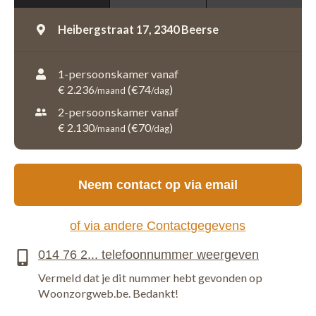
Heibergstraat 17,
2340 Beerse
1-persoonskamer vanaf
€ 2.236
(€74
)
/maand
/dag
2-persoonskamer vanaf
€ 2.130
(€70
)
/maand
/dag
Neem contact op via email
of via andere Contactgegevens
Vermeld dat je dit nummer hebt gevonden op
Woonzorgweb.be. Bedankt!