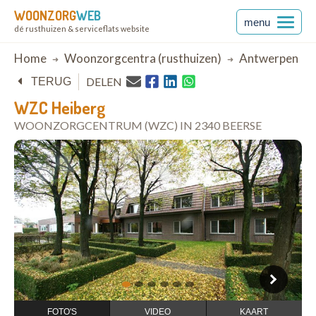
WOONZORG
WEB
menu
dé rusthuizen & serviceflats website
Breadcrumb
Home
Woonzorgcentra (rusthuizen)
Antwerpen
DELEN
TERUG
WZC Heiberg
WOONZORGCENTRUM (WZC) IN 2340 BEERSE
open in Google Maps
1
2
3
4
5
6
FOTO'S
VIDEO
KAART