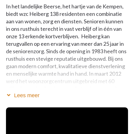
In het landelijke Beerse, het hartje van de Kempen,
biedt wzc Heiberg 138 residenten een combinatie
aan van wonen, zorg en diensten. Senioren kunnen
in ons rusthuis terecht in vast verblijf of in één van
onze 13 erkende kortverblijven. Heiberg kan
terugvallen op een ervaring van meer dan 25 jaar in
de seniorenzorg. Sinds de opening in 1983 heeft ons
rusthuis een stevige reputatie uitgebouwd. Bij ons
gaan modern comfort, kwalitatieve dienstverlening
en menselijke warmte hand in hand. In maart 2012
werd het woonzorgcentrum uitgebreid met 60
stijlvolle serviceflats in een splinternieuw complex
Lees meer
vlak naast het rusthuis. U kunt bij ons ook terecht
voor een tijdelijk herstelverblijf.
Bij Heiberg hebben bewoners en familie volop
inspraak in het dagelijks reilen en zeilen van de
werking. In de verschillende verblijfsmogelijkheden