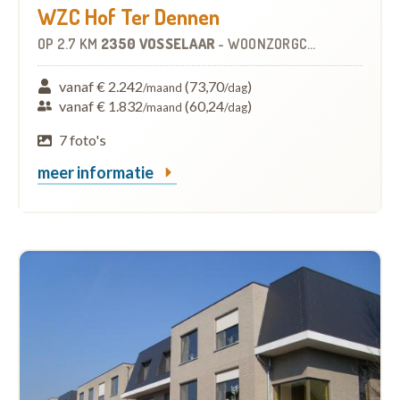
WZC Hof Ter Dennen
OP
2.7 KM
2350 VOSSELAAR
-
WOONZORGCENTRUM (WZC)
vanaf € 2.242
(73,70
)
/maand
/dag
vanaf € 1.832
(60,24
)
/maand
/dag
7 foto's
meer informatie