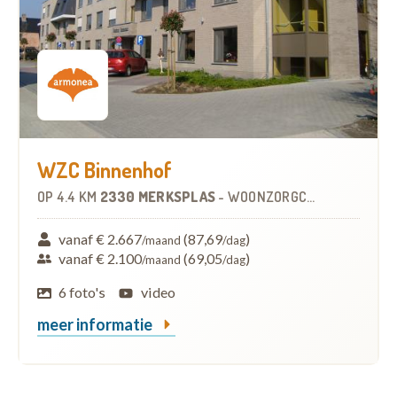
WZC Binnenhof
OP
4.4 KM
2330 MERKSPLAS
-
WOONZORGCENTRUM (WZC)
vanaf € 2.667
(87,69
)
/maand
/dag
vanaf € 2.100
(69,05
)
/maand
/dag
6 foto's
video
meer informatie