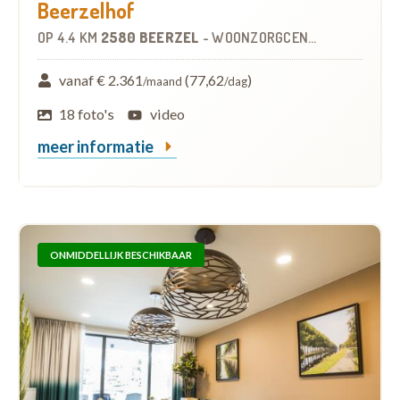
Beerzelhof
OP
4.4 KM
2580 BEERZEL
-
WOONZORGCENTRUM (WZC)
vanaf € 2.361
(77,62
)
/maand
/dag
18 foto's
video
meer informatie
ONMIDDELLIJK BESCHIKBAAR