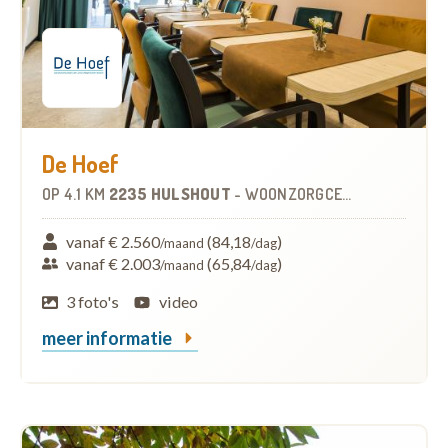
De Hoef
OP
4.1 KM
2235 HULSHOUT
-
WOONZORGCENTRUM (WZC)
vanaf € 2.560
(84,18
)
/maand
/dag
vanaf € 2.003
(65,84
)
/maand
/dag
3 foto's
video
meer informatie