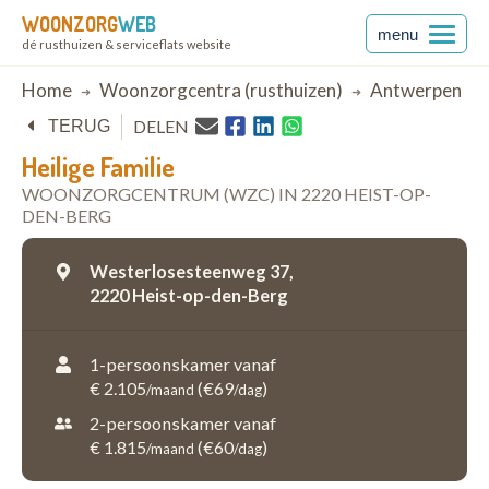
WOONZORG
WEB
menu
dé rusthuizen & serviceflats website
Breadcrumb
Home
Woonzorgcentra (rusthuizen)
Antwerpen
DELEN
TERUG
Heilige Familie
WOONZORGCENTRUM (WZC) IN 2220 HEIST-OP-
DEN-BERG
Westerlosesteenweg 37,
2220 Heist-op-den-Berg
1-persoonskamer vanaf
€ 2.105
(€69
)
/maand
/dag
2-persoonskamer vanaf
€ 1.815
(€60
)
/maand
/dag