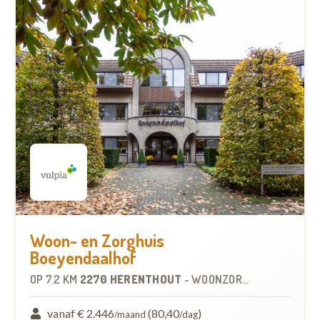
Woon- en Zorghuis
Boeyendaalhof
OP
7.2 KM
2270 HERENTHOUT
-
WOONZORGCENTRUM (WZC)
vanaf € 2.446
(80,40
)
/maand
/dag