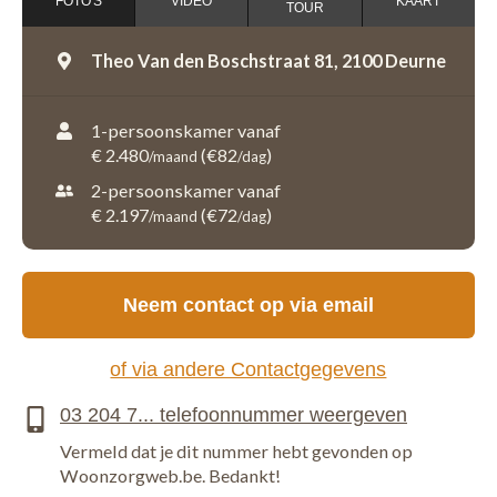
FOTO'S
VIDEO
KAART
TOUR
Theo Van den Boschstraat 81,
2100 Deurne
1-persoonskamer vanaf
€ 2.480
(€82
)
/maand
/dag
2-persoonskamer vanaf
€ 2.197
(€72
)
/maand
/dag
Neem contact op via email
of via andere Contactgegevens
Vermeld dat je dit nummer hebt gevonden op
Woonzorgweb.be. Bedankt!