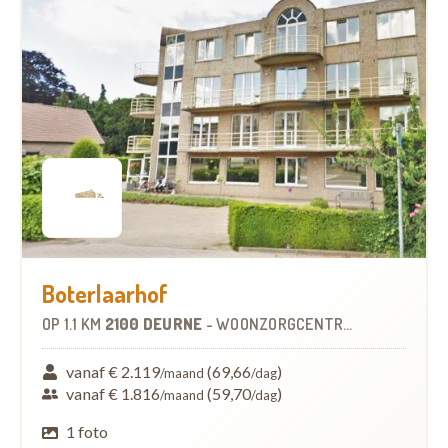
Boterlaarhof
OP
1.1 KM
2100 DEURNE
-
WOONZORGCENTRUM (WZC)
vanaf € 2.119
(69,66
)
/maand
/dag
vanaf € 1.816
(59,70
)
/maand
/dag
1 foto