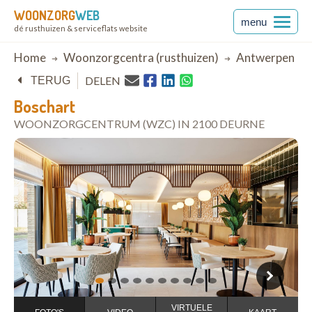
WOONZORG
WEB
menu
dé rusthuizen & serviceflats website
Breadcrumb
Home
Woonzorgcentra (rusthuizen)
Antwerpen
DELEN
TERUG
Boschart
WOONZORGCENTRUM (WZC) IN 2100 DEURNE
open in Google Maps
1
2
3
4
5
6
7
8
9
10
VIRTUELE