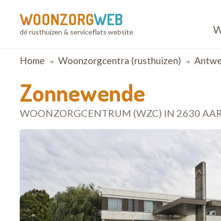
WOONZORG
WEB
W
dé rusthuizen & serviceflats website
Breadcrumb
Home
Woonzorgcentra (rusthuizen)
Antwe
Zonnewende
WOONZORGCENTRUM (WZC) IN 2630 AA