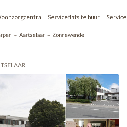
oonzorgcentra
Serviceflats te huur
Service
rpen
Aartselaar
Zonnewende
RTSELAAR