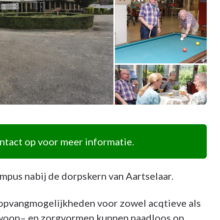
tact op voor meer informatie.
pus nabij de dorpskern van Aartselaar.
opvangmogelijkheden voor zowel acqtieve als
woon– en zorgvormen kunnen naadloos op