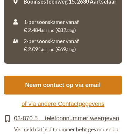
Boomsesteenweg 15,
2630 Aartselaar
1-persoonskamer vanaf
€ 2.484
(€82
)
/maand
/dag
2-persoonskamer vanaf
€ 2.091
(€69
)
/maand
/dag
Neem contact op via email
of via andere Contactgegevens
Vermeld dat je dit nummer hebt gevonden op