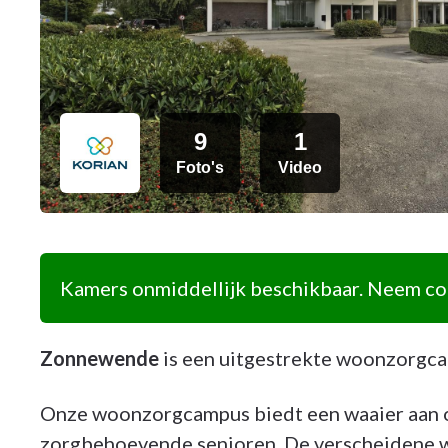
9
1
Foto's
Video
Kamers onmiddellijk beschikbaar. Neem con
Zonnewende
is een uitgestrekte woonzorgcam
Onze woonzorgcampus biedt een waaier aan 
zorgbehoevende senioren. De verscheidene 