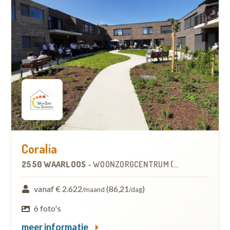
Coralia
2550 WAARLOOS
-
WOONZORGCENTRUM (WZC)
vanaf € 2.622
(86,21
)
/maand
/dag
6 foto's
meer informatie