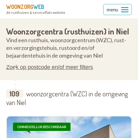
WOONZORG
WEB
menu
dé rusthuizen & serviceflats website
2845
Woonzorgcentra (rusthuizen) in Niel
Vind een rusthuis, woonzorgcentrum (WZC), rust-
en verzorgingstehuis, rustoord en/of
bejaardentehuis in de omgeving van Niel
Zoek op postcode en/of meer filters
109
woonzorgcentra (WZC) in de omgeving
van Niel
ONMIDDELLIJK BESCHIKBAAR