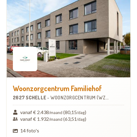
Woonzorgcentrum Familiehof
2627 SCHELLE
-
WOONZORGCENTRUM (WZC)
vanaf € 2.438
(80,15
)
/maand
/dag
vanaf € 1.932
(63,51
)
/maand
/dag
14 foto's