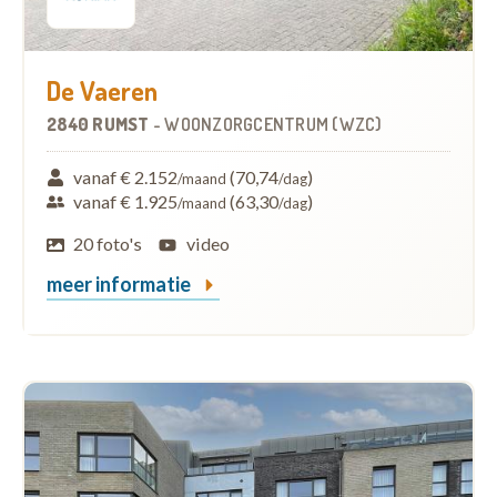
De Vaeren
2840 RUMST
-
WOONZORGCENTRUM (WZC)
vanaf € 2.152
(70,74
)
/maand
/dag
vanaf € 1.925
(63,30
)
/maand
/dag
20 foto's
video
meer informatie