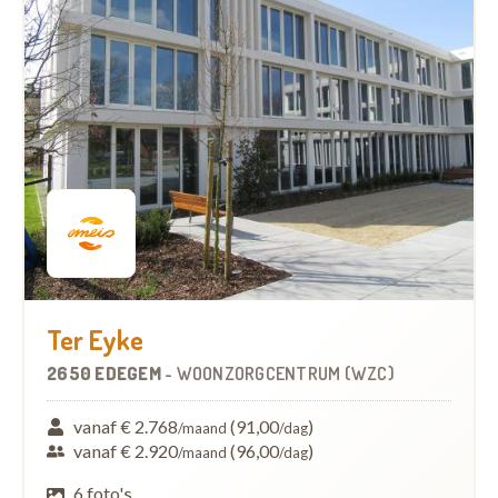
Ter Eyke
2650 EDEGEM
-
WOONZORGCENTRUM (WZC)
vanaf € 2.768
(91,00
)
/maand
/dag
vanaf € 2.920
(96,00
)
/maand
/dag
6 foto's