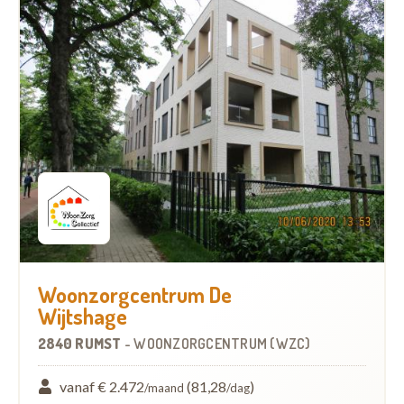
Woonzorgcentrum De
Wijtshage
2840 RUMST
-
WOONZORGCENTRUM (WZC)
vanaf € 2.472
(81,28
)
/maand
/dag