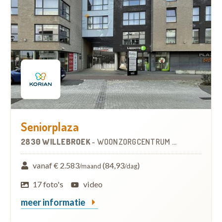
Seniorplaza
2830 WILLEBROEK
-
WOONZORGCENTRUM (WZC)
vanaf € 2.583
(84,93
)
/maand
/dag
17 foto's
video
meer informatie