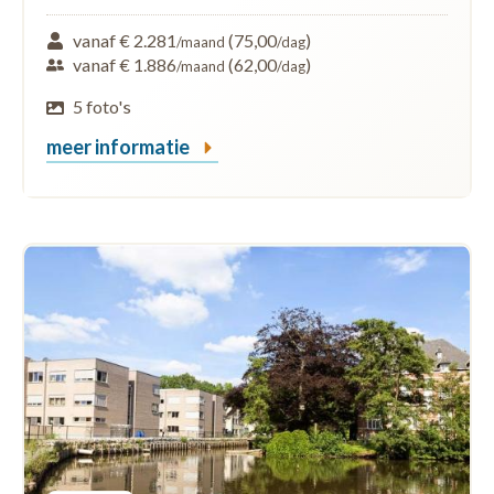
vanaf € 2.281
(75,00
)
/maand
/dag
vanaf € 1.886
(62,00
)
/maand
/dag
5 foto's
meer informatie