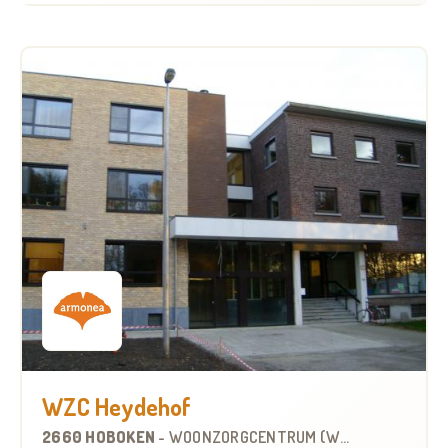
WZC Heydehof
2660 HOBOKEN
-
WOONZORGCENTRUM (WZC)