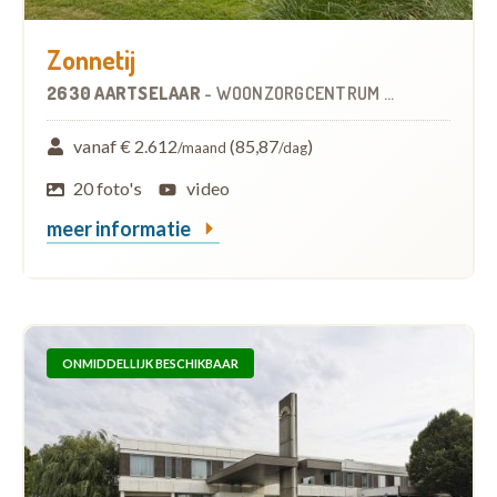
Zonnetij
2630 AARTSELAAR
-
WOONZORGCENTRUM (WZC)
vanaf € 2.612
(85,87
)
/maand
/dag
20 foto's
video
meer informatie
ONMIDDELLIJK BESCHIKBAAR