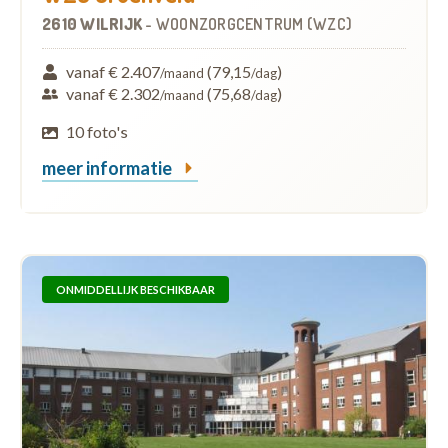
2610 WILRIJK
-
WOONZORGCENTRUM (WZC)
vanaf € 2.407
(79,15
)
/maand
/dag
vanaf € 2.302
(75,68
)
/maand
/dag
10 foto's
meer informatie
ONMIDDELLIJK BESCHIKBAAR