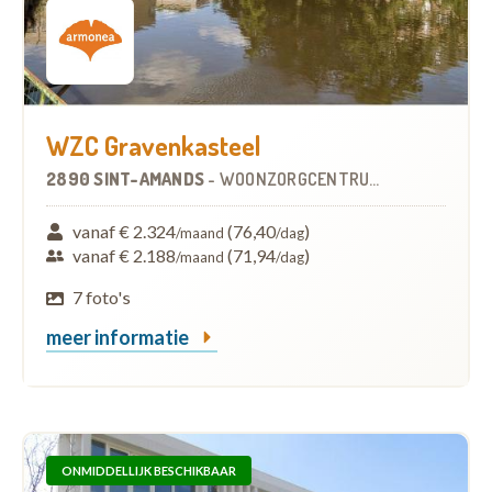
WZC Gravenkasteel
2890 SINT-AMANDS
-
WOONZORGCENTRUM (WZC)
vanaf € 2.324
(76,40
)
/maand
/dag
vanaf € 2.188
(71,94
)
/maand
/dag
7 foto's
meer informatie
ONMIDDELLIJK BESCHIKBAAR