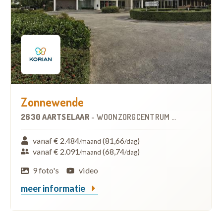
Zonnewende
2630 AARTSELAAR
-
WOONZORGCENTRUM (WZC)
vanaf € 2.484
(81,66
)
/maand
/dag
vanaf € 2.091
(68,74
)
/maand
/dag
9 foto's
video
meer informatie