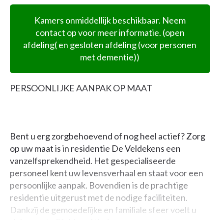
Kamers onmiddellijk beschikbaar. Neem
contact op voor meer informatie. (open
afdeling( en gesloten afdeling (voor personen
met dementie))
PERSOONLIJKE AANPAK OP MAAT
Bent u erg zorgbehoevend of nog heel actief? Zorg
op uw maat is in residentie De Veldekens een
vanzelfsprekendheid. Het gespecialiseerde
personeel kent uw levensverhaal en staat voor een
persoonlijke aanpak. Bovendien is de prachtige
residentie uitgerust met de nodige faciliteiten.
Dankzij de gemoedelijke en familiale sfeer voelt u