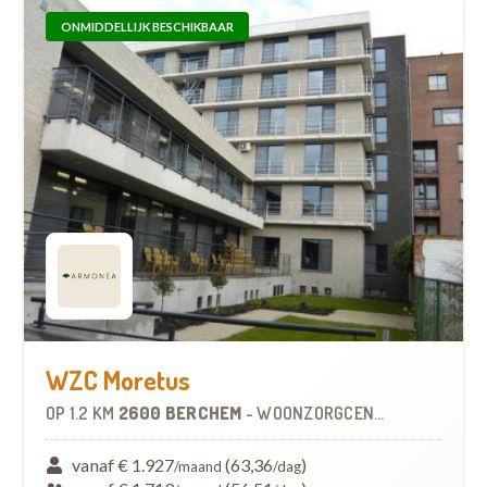
ONMIDDELLIJK BESCHIKBAAR
WZC Moretus
OP
1.2 KM
2600 BERCHEM
-
WOONZORGCENTRUM (WZC)
vanaf € 1.927
(63,36
)
/maand
/dag