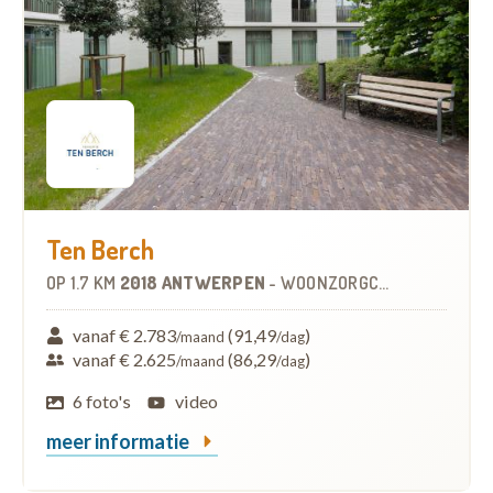
Ten Berch
OP
1.7 KM
2018 ANTWERPEN
-
WOONZORGCENTRUM (WZC)
vanaf € 2.783
(91,49
)
/maand
/dag
vanaf € 2.625
(86,29
)
/maand
/dag
6 foto's
video
meer informatie