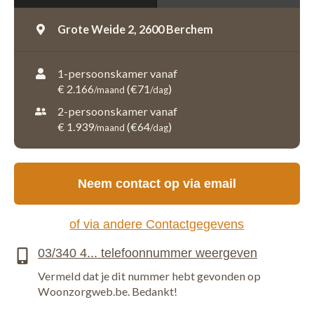
Grote Weide 2,
2600 Berchem
1-persoonskamer vanaf
€ 2.166
(€71
)
/maand
/dag
2-persoonskamer vanaf
€ 1.939
(€64
)
/maand
/dag
Neem contact op via email
of via andere Contactgegevens
Vermeld dat je dit nummer hebt gevonden op
Woonzorgweb.be. Bedankt!