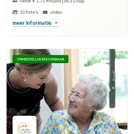
vanaf € 1.719
(56,51
)
/maand
/dag
10 foto's
video
meer informatie
ONMIDDELLIJK BESCHIKBAAR