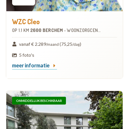
WZC Cleo
OP
1.1 KM
2600 BERCHEM
-
WOONZORGCENTRUM (WZC)
vanaf € 2.289
(75,25
)
/maand
/dag
5 foto's
meer informatie
ONMIDDELLIJK BESCHIKBAAR