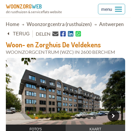
WOONZORG
WEB
menu
dé rusthuizen & serviceflats website
Breadcrumb
Home
Woonzorgcentra (rusthuizen)
Antwerpen
DELEN
TERUG
Woon- en Zorghuis De Veldekens
WOONZORGCENTRUM (WZC) IN 2600 BERCHEM
open in Google Maps
1
2
3
4
5
6
7
8
9
10
11
12
FOTO'S
KAART