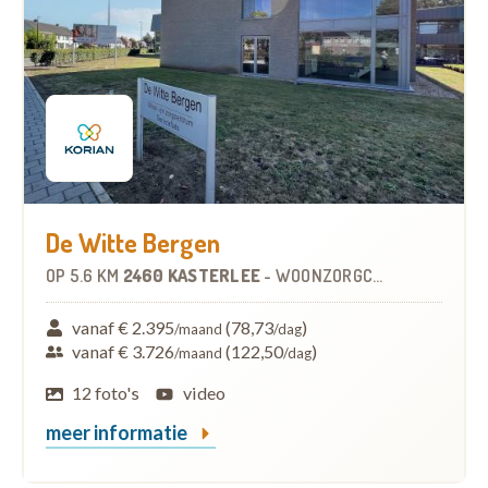
De Witte Bergen
OP
5.6 KM
2460 KASTERLEE
-
WOONZORGCENTRUM (WZC)
vanaf € 2.395
(78,73
)
/maand
/dag
vanaf € 3.726
(122,50
)
/maand
/dag
12 foto's
video
meer informatie