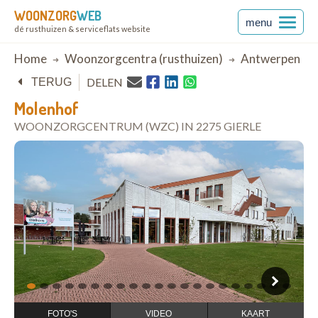
WOONZORG
WEB
menu
dé rusthuizen & serviceflats website
Breadcrumb
Home
Woonzorgcentra (rusthuizen)
Antwerpen
DELEN
TERUG
Molenhof
WOONZORGCENTRUM (WZC) IN 2275 GIERLE
open in Google Maps
1
2
3
4
5
6
7
8
9
10
11
12
13
14
15
16
17
18
19
20
21
FOTO'S
VIDEO
KAART