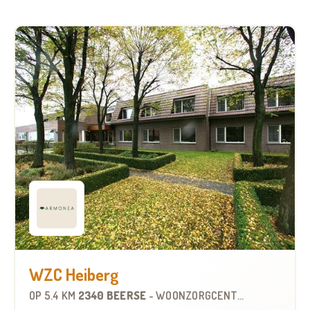
WZC Heiberg
OP
5.4 KM
2340 BEERSE
-
WOONZORGCENTRUM (WZC)