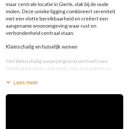
maar centrale locatie in Gierle, vlak bij de oude
molen. Deze unieke ligging combineert sereniteit
met een vlotte bereikbaarheid en creëert een
aangename woonomgeving waar rust en
verbondenheid centraal staan.
Kleinschalig en huiselijk wonen
Het kleinschalig woonzorgcentrum heeft een
familiaal karakter, wat zorgt voor een warme en
huiselijke sfeer. Met 44 kamers, zowel
éénpersoonskamers als comfortabele
Lees meer
koppelkamers, bieden we een woonomgeving waar
persoonlijke aandacht en geborgenheid
vooropstaan.
Lichtrijke ruimtes en groene buitenplekken