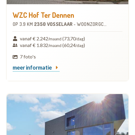
WZC Hof Ter Dennen
OP
3.9 KM
2350 VOSSELAAR
-
WOONZORGCENTRUM (WZC)
vanaf € 2.242
(73,70
)
/maand
/dag
vanaf € 1.832
(60,24
)
/maand
/dag
7 foto's
meer informatie