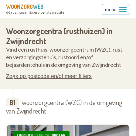
WOONZORG
WEB
menu
dé rusthuizen & serviceflats website
2070
Woonzorgcentra (rusthuizen) in
Zwijndrecht
Vind een rusthuis, woonzorgcentrum (WZC), rust-
en verzorgingstehuis, rustoord en/of
bejaardentehuis in de omgeving van Zwijndrecht
Zoek op postcode en/of meer filters
81
woonzorgcentra (WZC) in de omgeving
van Zwijndrecht
ONMIDDELLIJK BESCHIKBAAR