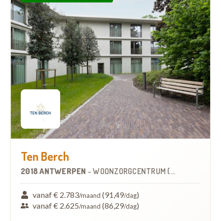
Ten Berch
2018 ANTWERPEN
-
WOONZORGCENTRUM (WZC)
vanaf € 2.783
(91,49
)
/maand
/dag
vanaf € 2.625
(86,29
)
/maand
/dag