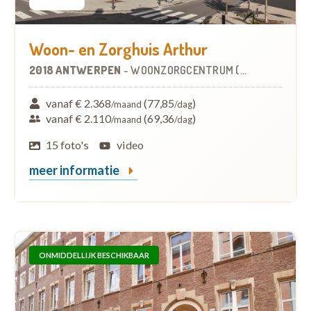
Woon- en Zorghuis Arthur
2018 ANTWERPEN
-
WOONZORGCENTRUM (WZC)
vanaf € 2.368
(77,85
)
/maand
/dag
vanaf € 2.110
(69,36
)
/maand
/dag
15 foto's
video
meer informatie
ONMIDDELLIJK BESCHIKBAAR