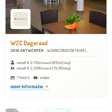
WZC Dageraad
2018 ANTWERPEN
-
WOONZORGCENTRUM (WZC)
vanaf € 2.726
(89,62
)
/maand
/dag
vanaf € 2.339
(76,90
)
/maand
/dag
7 foto's
video
meer informatie