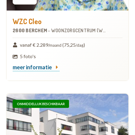
WZC Cleo
2600 BERCHEM
-
WOONZORGCENTRUM (WZC)
vanaf € 2.289
(75,25
)
/maand
/dag
5 foto's
meer informatie
ONMIDDELLIJK BESCHIKBAAR