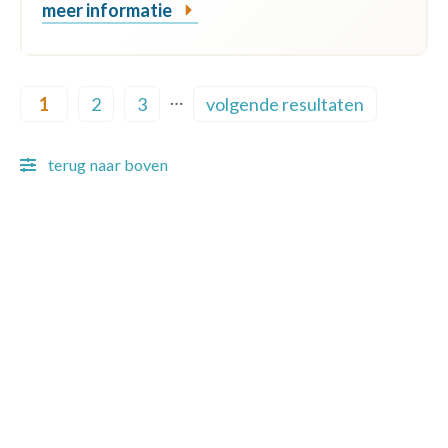
meer informatie
Pagination
…
1
2
3
volgende resultaten
Current page
Page
Page
Next page
terug naar boven