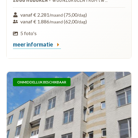
2660 HOBOKEN
-
WOONZORGCENTRUM (WZC)
vanaf € 2.281
(75,00
)
/maand
/dag
vanaf € 1.886
(62,00
)
/maand
/dag
5 foto's
meer informatie
ONMIDDELLIJK BESCHIKBAAR