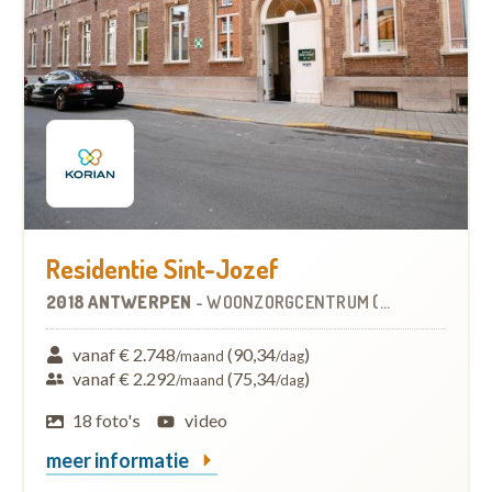
Residentie Sint-Jozef
2018 ANTWERPEN
-
WOONZORGCENTRUM (WZC)
vanaf € 2.748
(90,34
)
/maand
/dag
vanaf € 2.292
(75,34
)
/maand
/dag
18 foto's
video
meer informatie