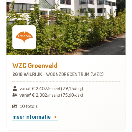
WZC Groenveld
2610 WILRIJK
-
WOONZORGCENTRUM (WZC)
vanaf € 2.407
(79,15
)
/maand
/dag
vanaf € 2.302
(75,68
)
/maand
/dag
10 foto's
meer informatie