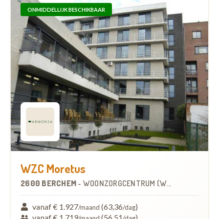
ONMIDDELLIJK BESCHIKBAAR
WZC Moretus
2600 BERCHEM
-
WOONZORGCENTRUM (WZC)
vanaf € 1.927
(63,36
)
/maand
/dag
vanaf € 1.719
(56,51
)
/maand
/dag