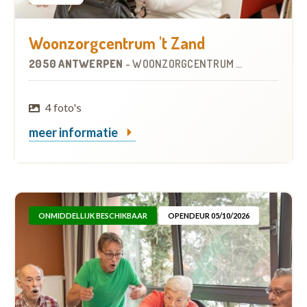
Woonzorgcentrum 't Zand
2050 ANTWERPEN
-
WOONZORGCENTRUM (WZC)
4 foto's
meer informatie
ONMIDDELLIJK BESCHIKBAAR
OPENDEUR 05/10/2026