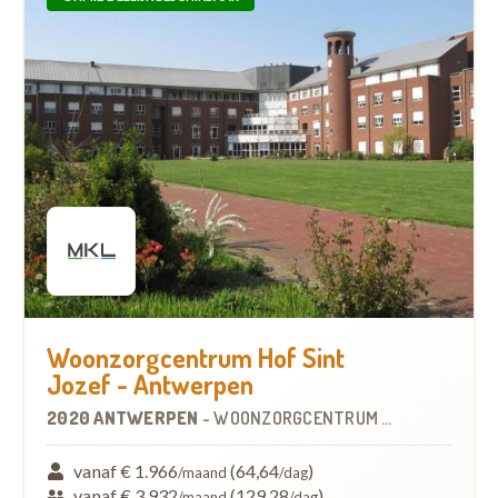
Woonzorgcentrum Hof Sint
Jozef - Antwerpen
2020 ANTWERPEN
-
WOONZORGCENTRUM (WZC)
vanaf € 1.966
(64,64
)
/maand
/dag
vanaf € 3.932
(129,28
)
/maand
/dag