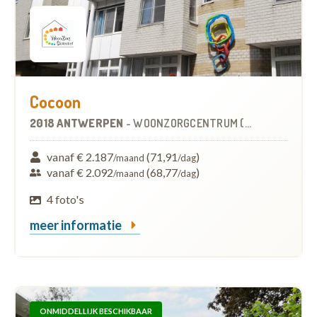
Cocoon
2018 ANTWERPEN
-
WOONZORGCENTRUM (WZC)
vanaf € 2.187
(71,91
)
/maand
/dag
vanaf € 2.092
(68,77
)
/maand
/dag
4 foto's
meer informatie
ONMIDDELLIJK BESCHIKBAAR