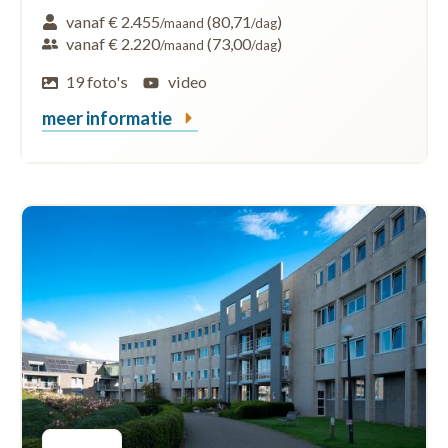
vanaf € 2.455
(80,71
)
/maand
/dag
vanaf € 2.220
(73,00
)
/maand
/dag
19 foto's
video
meer informatie