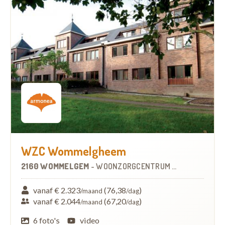
WZC Wommelgheem
2160 WOMMELGEM
-
WOONZORGCENTRUM (WZC)
vanaf € 2.323
(76,38
)
/maand
/dag
vanaf € 2.044
(67,20
)
/maand
/dag
6 foto's
video