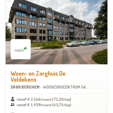
Woon- en Zorghuis De
Veldekens
2600 BERCHEM
-
WOONZORGCENTRUM (WZC)
vanaf € 2.166
(71,20
)
/maand
/dag
vanaf € 1.939
(63,75
)
/maand
/dag