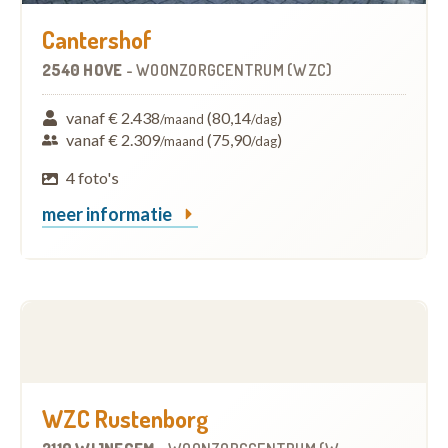
Cantershof
2540 HOVE
-
WOONZORGCENTRUM (WZC)
vanaf € 2.438
(80,14
)
/maand
/dag
vanaf € 2.309
(75,90
)
/maand
/dag
4 foto's
meer informatie
WZC Rustenborg