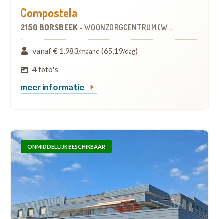
Compostela
2150 BORSBEEK
-
WOONZORGCENTRUM (WZC)
vanaf € 1.983
(65,19
)
/maand
/dag
4 foto's
meer informatie
ONMIDDELLIJK BESCHIKBAAR