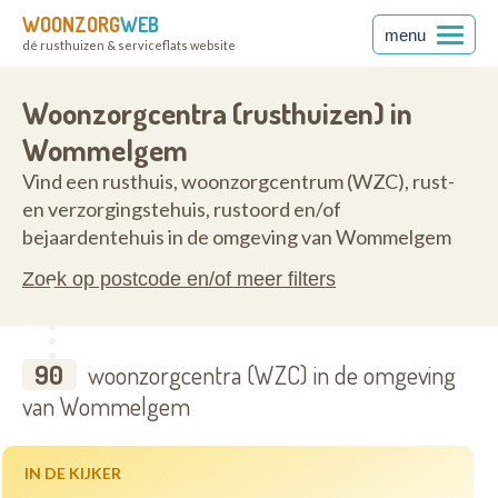
WOONZORG
WEB
menu
dé rusthuizen & serviceflats website
2160
Woonzorgcentra (rusthuizen) in
Wommelgem
Vind een rusthuis, woonzorgcentrum (WZC), rust-
en verzorgingstehuis, rustoord en/of
bejaardentehuis in de omgeving van Wommelgem
Zoek op postcode en/of meer filters
90
woonzorgcentra (WZC) in de omgeving
van Wommelgem
IN DE KIJKER