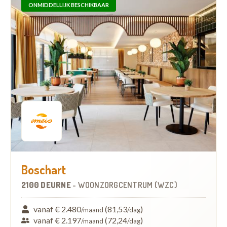
ONMIDDELLIJK BESCHIKBAAR
Boschart
2100 DEURNE
-
WOONZORGCENTRUM (WZC)
vanaf € 2.480
(81,53
)
/maand
/dag
vanaf € 2.197
(72,24
)
/maand
/dag