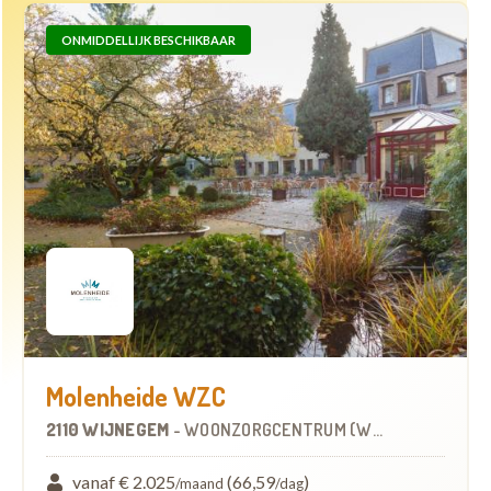
ONMIDDELLIJK BESCHIKBAAR
Molenheide WZC
2110 WIJNEGEM
-
WOONZORGCENTRUM (WZC)
vanaf € 2.025
(66,59
)
/maand
/dag