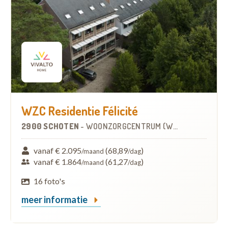
WZC Residentie Félicité
2900 SCHOTEN
-
WOONZORGCENTRUM (WZC)
vanaf € 2.095
(68,89
)
/maand
/dag
vanaf € 1.864
(61,27
)
/maand
/dag
16 foto's
meer informatie