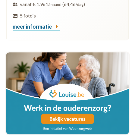
vanaf € 1.961
(64,46
)
/maand
/dag
5 foto's
meer informatie