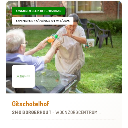
ONMIDDELLIJK BESCHIKBAAR
OPENDEUR 15/09/2026 & 17/11/2026
Gitschotelhof
2140 BORGERHOUT
-
WOONZORGCENTRUM (WZC)