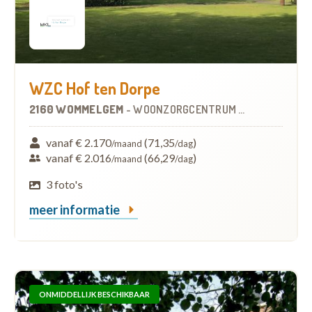
WZC Hof ten Dorpe
2160 WOMMELGEM
-
WOONZORGCENTRUM (WZC)
vanaf € 2.170
(71,35
)
/maand
/dag
vanaf € 2.016
(66,29
)
/maand
/dag
3 foto's
meer informatie
ONMIDDELLIJK BESCHIKBAAR