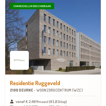
ONMIDDELLIJK BESCHIKBAAR
Residentie Ruggeveld
2100 DEURNE
-
WOONZORGCENTRUM (WZC)
vanaf € 2.489
(81,83
)
/maand
/dag