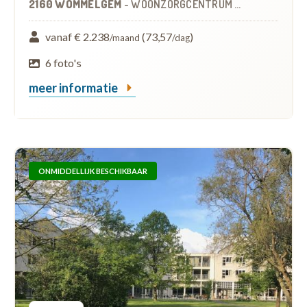
2160 WOMMELGEM
-
WOONZORGCENTRUM (WZC)
vanaf € 2.238
(73,57
)
/maand
/dag
6 foto's
meer informatie
ONMIDDELLIJK BESCHIKBAAR