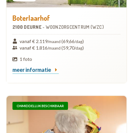
Boterlaarhof
2100 DEURNE
-
WOONZORGCENTRUM (WZC)
vanaf € 2.119
(69,66
)
/maand
/dag
vanaf € 1.816
(59,70
)
/maand
/dag
1 foto
meer informatie
ONMIDDELLIJK BESCHIKBAAR