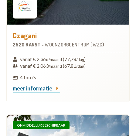
Czagani
2520 RANST
-
WOONZORGCENTRUM (WZC)
vanaf € 2.366
(77,78
)
/maand
/dag
vanaf € 2.063
(67,81
)
/maand
/dag
4 foto's
meer informatie
ONMIDDELLIJK BESCHIKBAAR