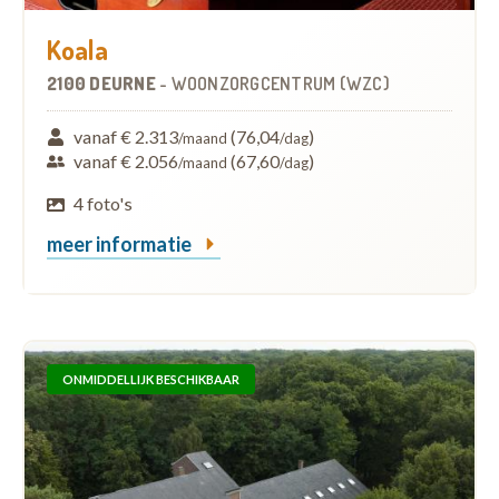
Koala
2100 DEURNE
-
WOONZORGCENTRUM (WZC)
vanaf € 2.313
(76,04
)
/maand
/dag
vanaf € 2.056
(67,60
)
/maand
/dag
4 foto's
meer informatie
ONMIDDELLIJK BESCHIKBAAR