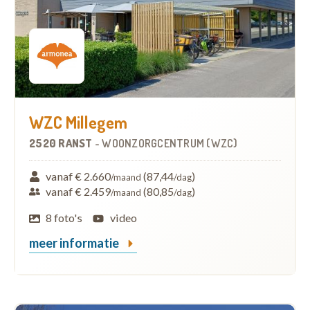
WZC Millegem
2520 RANST
-
WOONZORGCENTRUM (WZC)
vanaf € 2.660
(87,44
)
/maand
/dag
vanaf € 2.459
(80,85
)
/maand
/dag
8 foto's
video
meer informatie