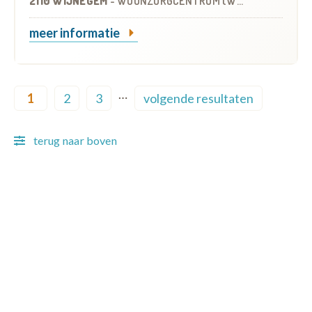
2110 WIJNEGEM
-
WOONZORGCENTRUM (WZC)
meer informatie
Pagination
…
1
2
3
volgende resultaten
Current page
Page
Page
Next page
terug naar boven