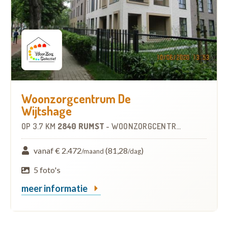
Woonzorgcentrum De
Wijtshage
OP
3.7 KM
2840 RUMST
-
WOONZORGCENTRUM (WZC)
vanaf € 2.472
(81,28
)
/maand
/dag
5 foto's
meer informatie