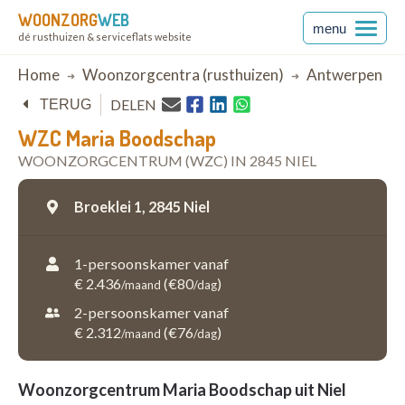
WOONZORG
WEB
menu
dé rusthuizen & serviceflats website
Breadcrumb
Home
Woonzorgcentra (rusthuizen)
Antwerpen
DELEN
TERUG
WZC Maria Boodschap
WOONZORGCENTRUM (WZC) IN 2845 NIEL
Broeklei 1,
2845 Niel
1-persoonskamer vanaf
€ 2.436
(€80
)
/maand
/dag
2-persoonskamer vanaf
€ 2.312
(€76
)
/maand
/dag
Woonzorgcentrum Maria Boodschap uit Niel