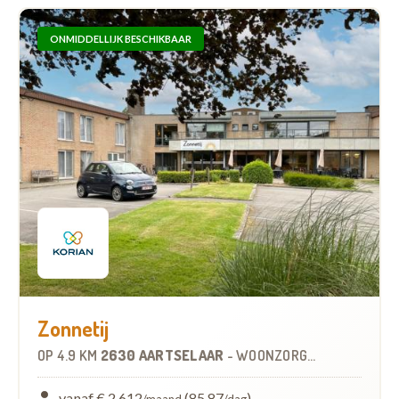
ONMIDDELLIJK BESCHIKBAAR
Zonnetij
OP
4.9 KM
2630 AARTSELAAR
-
WOONZORGCENTRUM (WZC)
vanaf € 2.612
(85,87
)