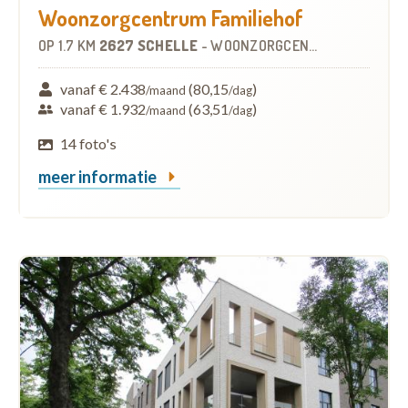
Woonzorgcentrum Familiehof
OP
1.7 KM
2627 SCHELLE
-
WOONZORGCENTRUM (WZC)
vanaf € 2.438
(80,15
)
/maand
/dag
vanaf € 1.932
(63,51
)
/maand
/dag
14 foto's
meer informatie