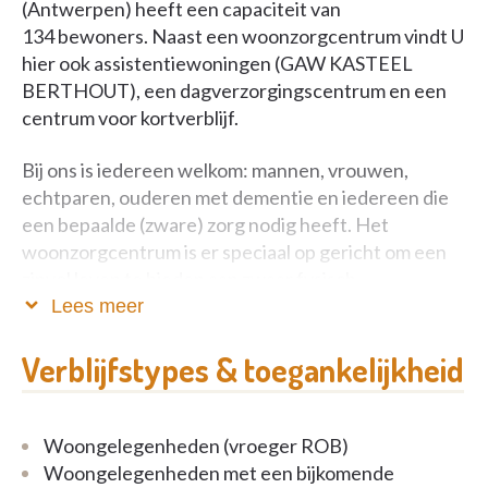
(Antwerpen) heeft een capaciteit van
134 bewoners. Naast een woonzorgcentrum vindt U
hier ook assistentiewoningen (GAW KASTEEL
BERTHOUT), een dagverzorgingscentrum en een
centrum voor kortverblijf.
Bij ons is iedereen welkom: mannen, vrouwen,
echtparen, ouderen met dementie en iedereen die
een bepaalde (zware) zorg nodig heeft. Het
woonzorgcentrum is er speciaal op gericht om een
zinvol leven te bieden aan zwaar fysisch
zorgbehoevende ouderen en ouderen met een
Lees meer
dementieproblematiek.
Verblijfstypes & toegankelijkheid
Een warme thuis voor iedereen
Het woonzorgcentrum biedt ouderen met een
Woongelegenheden (vroeger ROB)
zorgvraag een aangename woonomgeving waarin
Woongelegenheden met een bijkomende