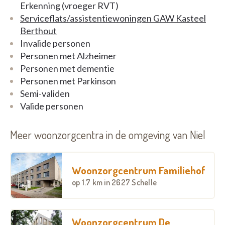
ze verzorgd en begeleid worden in hun dagelijkse
Erkenning (vroeger RVT)
activiteiten. Met een warm hart voor iedere
Serviceflats/assistentiewoningen GAW Kasteel
bewoner en hun familie wordt zorg op maat
Berthout
aangeboden, met respect voor eigen behoeften,
Invalide personen
leefwereld en privacy. Een team van gespecialiseerd
Personen met Alzheimer
personeel staat dagelijks klaar voor de verzorging,
Personen met dementie
ondersteuning en ontspanning in een huiselijke
Personen met Parkinson
sfeer.
Semi-validen
Valide personen
Meer woonzorgcentra in de omgeving van Niel
Woonzorgcentrum Familiehof
op
1.7 km
in 2627 Schelle
Woonzorgcentrum De