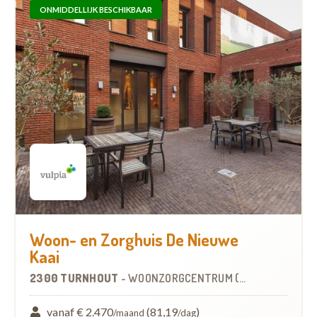
ONMIDDELLIJK BESCHIKBAAR
Woon- en Zorghuis De Nieuwe
Kaai
2300 TURNHOUT
-
WOONZORGCENTRUM (WZC)
vanaf € 2.470
(81,19
)
/maand
/dag