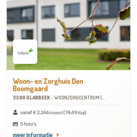
Woon- en Zorghuis Den
Boomgaard
3380 GLABBEEK
-
WOONZORGCENTRUM (WZC)
vanaf € 2.266
(74,49
)
/maand
/dag
5 foto's
meer informatie