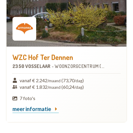
WZC Hof Ter Dennen
2350 VOSSELAAR
-
WOONZORGCENTRUM (WZC)
vanaf € 2.242
(73,70
)
/maand
/dag
vanaf € 1.832
(60,24
)
/maand
/dag
7 foto's
meer informatie