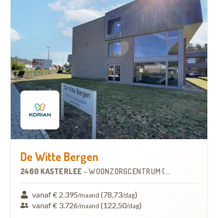
De Witte Bergen
2460 KASTERLEE
-
WOONZORGCENTRUM (WZC)
vanaf € 2.395
(78,73
)
/maand
/dag
vanaf € 3.726
(122,50
)
/maand
/dag