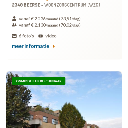
2340 BEERSE
-
WOONZORGCENTRUM (WZC)
vanaf € 2.236
(73,51
)
/maand
/dag
vanaf € 2.130
(70,02
)
/maand
/dag
6 foto's
video
meer informatie
ONMIDDELLIJK BESCHIKBAAR