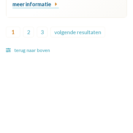
meer informatie
Pagination
1
2
3
volgende resultaten
Current page
Page
Page
Next page
terug naar boven