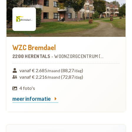
WZC Bremdael
2200 HERENTALS
-
WOONZORGCENTRUM (WZC)
vanaf € 2.685
(88,27
)
/maand
/dag
vanaf € 2.216
(72,87
)
/maand
/dag
4 foto's
meer informatie