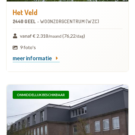
Het Veld
2440 GEEL
-
WOONZORGCENTRUM (WZC)
vanaf € 2.318
(76,22
)
/maand
/dag
9 foto's
meer informatie
ONMIDDELLIJK BESCHIKBAAR