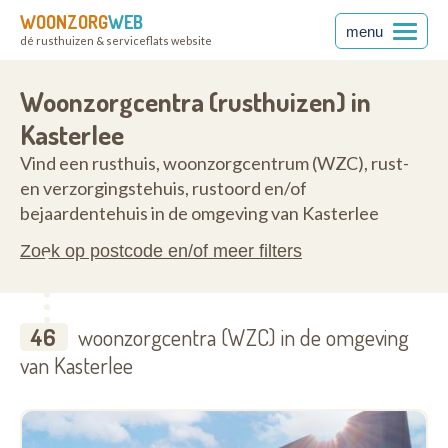
WOONZORG
WEB
menu
dé rusthuizen & serviceflats website
2460
Woonzorgcentra (rusthuizen) in
Kasterlee
Vind een rusthuis, woonzorgcentrum (WZC), rust-
en verzorgingstehuis, rustoord en/of
bejaardentehuis in de omgeving van Kasterlee
Zoek op postcode en/of meer filters
46
woonzorgcentra (WZC) in de omgeving
van Kasterlee