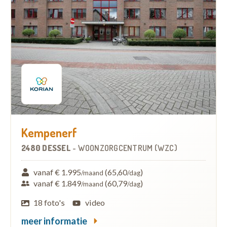
Kempenerf
2480 DESSEL
-
WOONZORGCENTRUM (WZC)
vanaf € 1.995
(65,60
)
/maand
/dag
vanaf € 1.849
(60,79
)
/maand
/dag
18 foto's
video
meer informatie