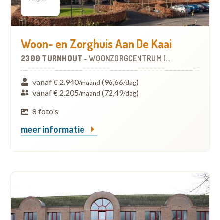
Woon- en Zorghuis Aan De Kaai
2300 TURNHOUT
-
WOONZORGCENTRUM (WZC)
vanaf € 2.940
(96,66
)
/maand
/dag
vanaf € 2.205
(72,49
)
/maand
/dag
8 foto's
meer informatie