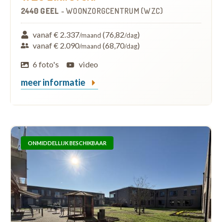
2440 GEEL
-
WOONZORGCENTRUM (WZC)
vanaf € 2.337
(76,82
)
/maand
/dag
vanaf € 2.090
(68,70
)
/maand
/dag
6 foto's
video
meer informatie
ONMIDDELLIJK BESCHIKBAAR