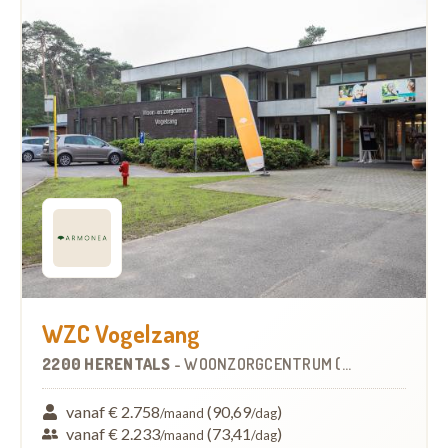
WZC Vogelzang
2200 HERENTALS
-
WOONZORGCENTRUM (WZC)
vanaf € 2.758
(90,69
)
/maand
/dag
vanaf € 2.233
(73,41
)
/maand
/dag