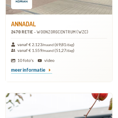
ANNADAL
2470 RETIE
-
WOONZORGCENTRUM (WZC)
vanaf € 2.123
(69,81
)
/maand
/dag
vanaf € 1.559
(51,27
)
/maand
/dag
10 foto's
video
meer informatie