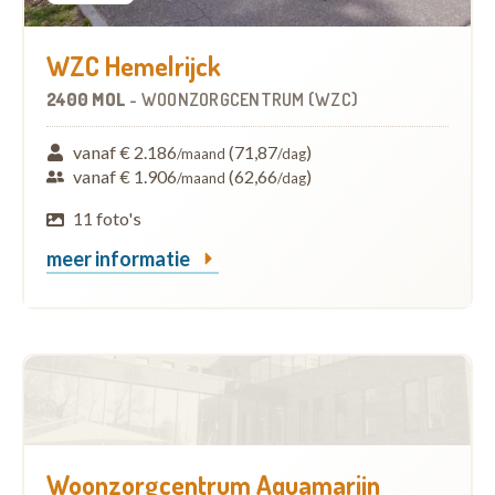
WZC Hemelrijck
2400 MOL
-
WOONZORGCENTRUM (WZC)
vanaf € 2.186
(71,87
)
/maand
/dag
vanaf € 1.906
(62,66
)
/maand
/dag
11 foto's
meer informatie
Woonzorgcentrum Aquamarijn