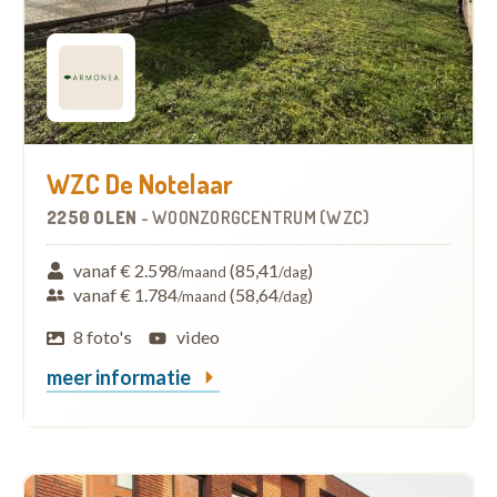
WZC De Notelaar
2250 OLEN
-
WOONZORGCENTRUM (WZC)
vanaf € 2.598
(85,41
)
/maand
/dag
vanaf € 1.784
(58,64
)
/maand
/dag
8 foto's
video
meer informatie