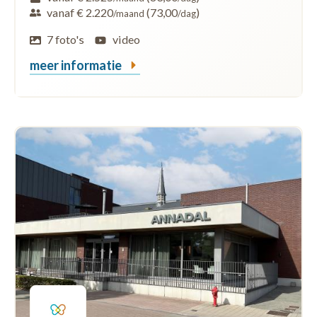
vanaf € 2.220
(73,00
)
/maand
/dag
7 foto's
video
meer informatie