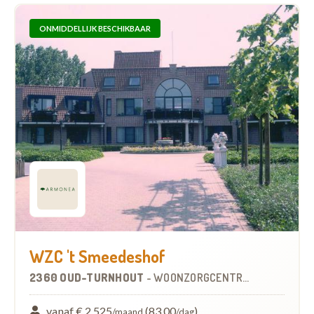
ONMIDDELLIJK BESCHIKBAAR
WZC 't Smeedeshof
2360 OUD-TURNHOUT
-
WOONZORGCENTRUM (WZC)
vanaf € 2.525
(83,00
)
/maand
/dag