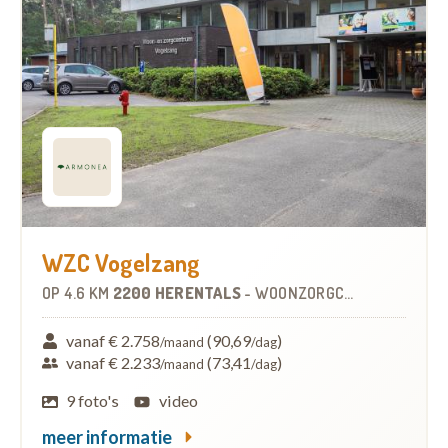
WZC Vogelzang
OP
4.6 KM
2200 HERENTALS
-
WOONZORGCENTRUM (WZC)
vanaf € 2.758
(90,69
)
/maand
/dag
vanaf € 2.233
(73,41
)
/maand
/dag
9 foto's
video
meer informatie