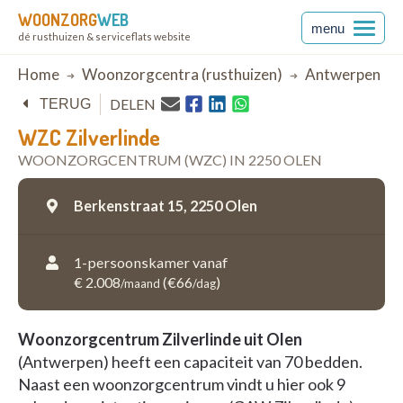
WOONZORG
WEB
menu
dé rusthuizen & serviceflats website
Breadcrumb
Home
Woonzorgcentra (rusthuizen)
Antwerpen
DELEN
TERUG
WZC Zilverlinde
WOONZORGCENTRUM (WZC) IN 2250 OLEN
Berkenstraat 15,
2250 Olen
1-persoonskamer vanaf
€ 2.008
(€66
)
/maand
/dag
Woonzorgcentrum Zilverlinde uit Olen
(Antwerpen) heeft een capaciteit van 70 bedden.
Naast een woonzorgcentrum vindt u hier ook 9