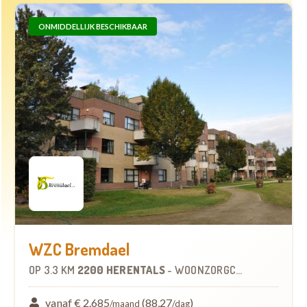
ONMIDDELLIJK BESCHIKBAAR
WZC Bremdael
OP
3.3 KM
2200 HERENTALS
-
WOONZORGCENTRUM (WZC)
vanaf € 2.685
(88,27
)
/maand
/dag