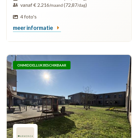
vanaf € 2.216
(72,87
)
/maand
/dag
4 foto's
meer informatie
ONMIDDELLIJK BESCHIKBAAR