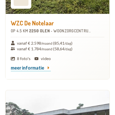
WZC De Notelaar
OP
4.5 KM
2250 OLEN
-
WOONZORGCENTRUM (WZC)
vanaf € 2.598
(85,41
)
/maand
/dag
vanaf € 1.784
(58,64
)
/maand
/dag
8 foto's
video
meer informatie