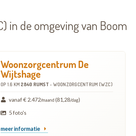
) in de omgeving van Boom
Woonzorgcentrum De
Wijtshage
OP
1.6 KM
2840 RUMST
-
WOONZORGCENTRUM (WZC)
vanaf € 2.472
(81,28
)
/maand
/dag
5 foto's
meer informatie