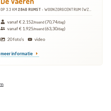
De Vaeren
OP
3.3 KM
2840 RUMST
-
WOONZORGCENTRUM (WZC)
vanaf € 2.152
(70,74
)
/maand
/dag
vanaf € 1.925
(63,30
)
/maand
/dag
20 foto's
video
meer informatie
om