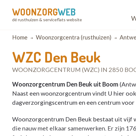
WOONZORG
WEB
W
dé rusthuizen & serviceflats website
Breadcrumb
Home
Woonzorgcentra (rusthuizen)
Antwe
WZC Den Beuk
WOONZORGCENTRUM (WZC) IN 2850 B
Woonzorgcentrum Den Beuk uit Boom
(Antwe
Naast een woonzorgcentrum vindt U hier ook
dagverzorgingscentrum en een centrum voor k
Woonzorgcentrum Den Beuk bestaat uit vijf
die nauw met elkaar samenwerken. Er zijn 1