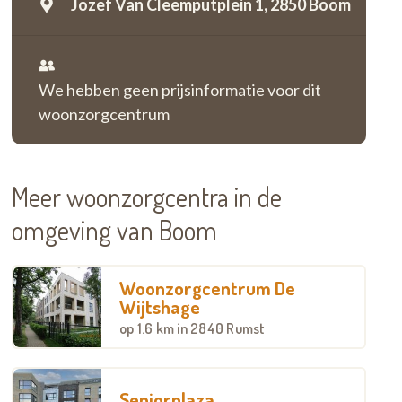
Jozef Van Cleemputplein 1,
2850 Boom
We hebben geen prijsinformatie voor dit
woonzorgcentrum
Meer woonzorgcentra in de
omgeving van Boom
Woonzorgcentrum De
Wijtshage
op
1.6 km
in 2840 Rumst
Seniorplaza