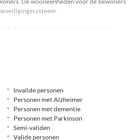
woners. De wooneenheden voor de bewoners
beveiligingssysteem.
ne, een wintertuin met haardvuur, een
 zaal, een kapel en een autovrij middenplein.
ng is er toegang tot de onthaalbalie van het
ten.
n.
Invalide personen
Personen met Alzheimer
Personen met dementie
Personen met Parkinson
Semi-validen
Valide personen