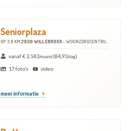
Seniorplaza
OP
3.9 KM
2830 WILLEBROEK
-
WOONZORGCENTRUM (WZC)
vanaf € 2.583
(84,93
)
/maand
/dag
17 foto's
video
meer informatie