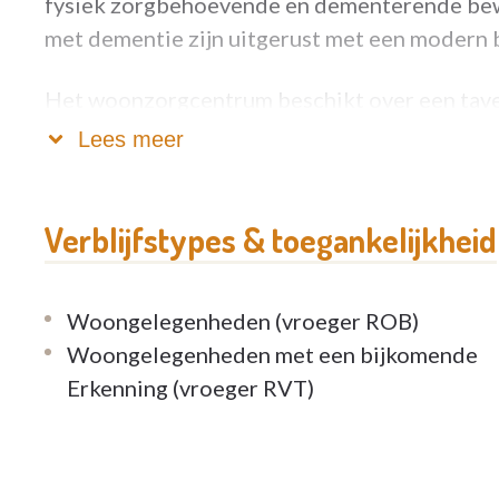
fysiek zorgbehoevende en dementerende be
met dementie zijn uitgerust met een modern 
Het woonzorgcentrum beschikt over een taver
animatiezaal met zomerterras, een polyvalente
Lees meer
Via de centrale ingang op de benedenverdiepi
woonzorgcentrum en de andere OCMW-diens
Verblijfstypes & toegankelijkheid
Er is een beperkt aantal kamers voor echtpare
Woongelegenheden (vroeger ROB)
Woongelegenheden met een bijkomende
Erkenning (vroeger RVT)