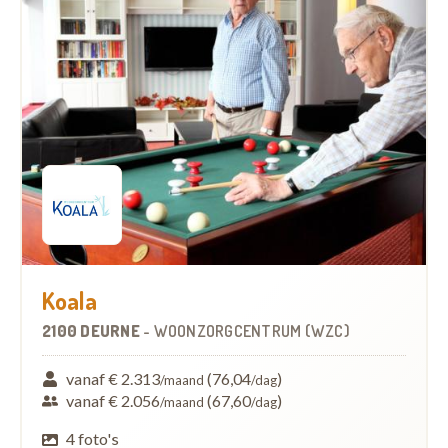
Koala
2100 DEURNE
-
WOONZORGCENTRUM (WZC)
vanaf € 2.313
(76,04
)
/maand
/dag
vanaf € 2.056
(67,60
)
/maand
/dag
4 foto's