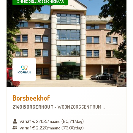
ONMIDDELLIJK BESCHIKBAAR
Borsbeekhof
2140 BORGERHOUT
-
WOONZORGCENTRUM (WZC)
vanaf € 2.455
(80,71
)
/maand
/dag
vanaf € 2.220
(73,00
)
/maand
/dag