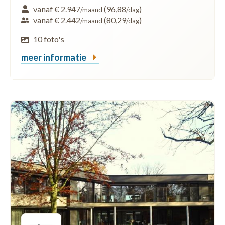
vanaf € 2.947
(96,88
)
/maand
/dag
vanaf € 2.442
(80,29
)
/maand
/dag
10 foto's
meer informatie