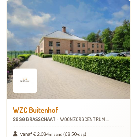
WZC Buitenhof
2930 BRASSCHAAT
-
WOONZORGCENTRUM (WZC)
vanaf € 2.084
(68,50
)
/maand
/dag