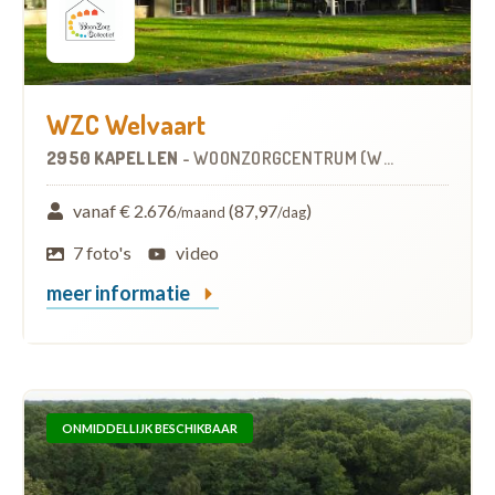
WZC Welvaart
2950 KAPELLEN
-
WOONZORGCENTRUM (WZC)
vanaf € 2.676
(87,97
)
/maand
/dag
7 foto's
video
meer informatie
ONMIDDELLIJK BESCHIKBAAR