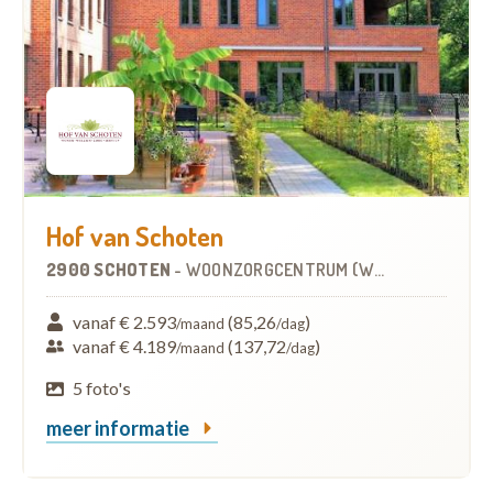
Hof van Schoten
2900 SCHOTEN
-
WOONZORGCENTRUM (WZC)
vanaf € 2.593
(85,26
)
/maand
/dag
vanaf € 4.189
(137,72
)
/maand
/dag
5 foto's
meer informatie