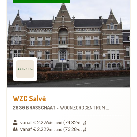
WZC Salvé
2930 BRASSCHAAT
-
WOONZORGCENTRUM (WZC)
vanaf € 2.276
(74,82
)
/maand
/dag
vanaf € 2.229
(73,28
)
/maand
/dag