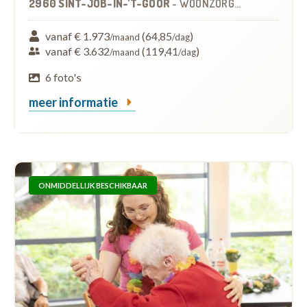
2960 SINT-JOB-IN-'T-GOOR
-
WOONZORGCENTRUM (WZC)
vanaf € 1.973
(64,85
)
/maand
/dag
vanaf € 3.632
(119,41
)
/maand
/dag
6 foto's
meer informatie
ONMIDDELLIJK BESCHIKBAAR