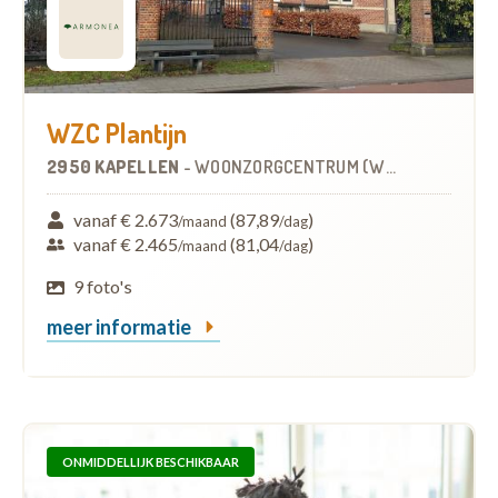
WZC Plantijn
2950 KAPELLEN
-
WOONZORGCENTRUM (WZC)
vanaf € 2.673
(87,89
)
/maand
/dag
vanaf € 2.465
(81,04
)
/maand
/dag
9 foto's
meer informatie
ONMIDDELLIJK BESCHIKBAAR