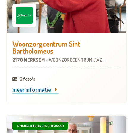
Woonzorgcentrum Sint
Bartholomeus
2170 MERKSEM
-
WOONZORGCENTRUM (WZC)
3 foto's
meer informatie
ONMIDDELLIJK BESCHIKBAAR