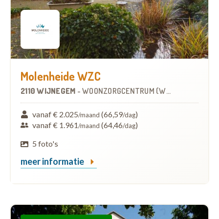
Molenheide WZC
2110 WIJNEGEM
-
WOONZORGCENTRUM (WZC)
vanaf € 2.025
(66,59
)
/maand
/dag
vanaf € 1.961
(64,46
)
/maand
/dag
5 foto's
meer informatie