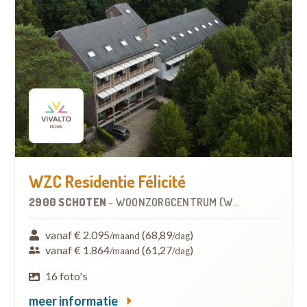
WZC Residentie Félicité
2900 SCHOTEN
-
WOONZORGCENTRUM (WZC)
vanaf € 2.095
(68,89
)
/maand
/dag
vanaf € 1.864
(61,27
)
/maand
/dag
16 foto's
meer informatie