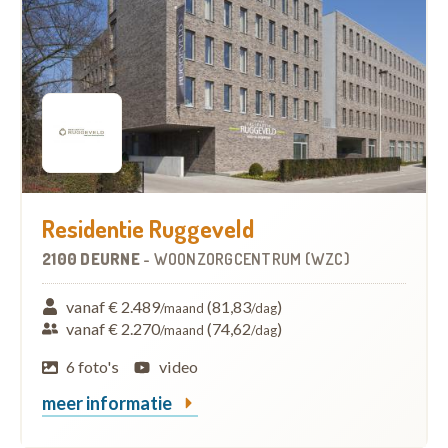
Residentie Ruggeveld
2100 DEURNE
-
WOONZORGCENTRUM (WZC)
vanaf € 2.489
(81,83
)
/maand
/dag
vanaf € 2.270
(74,62
)
/maand
/dag
6 foto's
video
meer informatie