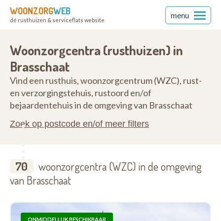
WOONZORG
WEB
menu
dé rusthuizen & serviceflats website
2930
Woonzorgcentra (rusthuizen) in
Brasschaat
Vind een rusthuis, woonzorgcentrum (WZC), rust-
en verzorgingstehuis, rustoord en/of
bejaardentehuis in de omgeving van Brasschaat
Zoek op postcode en/of meer filters
70
woonzorgcentra (WZC) in de omgeving
van Brasschaat
ONMIDDELLIJK BESCHIKBAAR