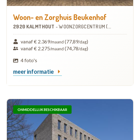
Woon- en Zorghuis Beukenhof
2920 KALMTHOUT
-
WOONZORGCENTRUM (WZC)
vanaf € 2.369
(77,89
)
/maand
/dag
vanaf € 2.275
(74,78
)
/maand
/dag
4 foto's
meer informatie
ONMIDDELLIJK BESCHIKBAAR