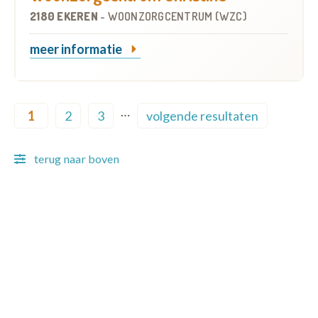
2180 EKEREN
-
WOONZORGCENTRUM (WZC)
meer informatie
Pagination
…
1
2
3
volgende resultaten
Current page
Page
Page
Next page
terug naar boven