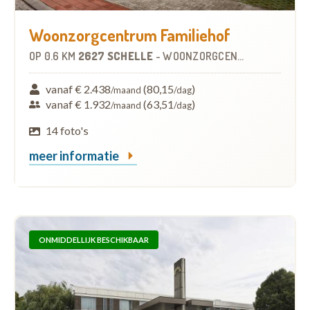
Woonzorgcentrum Familiehof
OP
0.6 KM
2627 SCHELLE
-
WOONZORGCENTRUM (WZC)
vanaf € 2.438
(80,15
)
/maand
/dag
vanaf € 1.932
(63,51
)
/maand
/dag
14 foto's
meer informatie
ONMIDDELLIJK BESCHIKBAAR