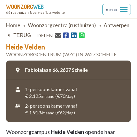
WOONZORG
WEB
menu
dé rusthuizen & serviceflats website
Breadcrumb
Home
Woonzorgcentra (rusthuizen)
Antwerpen
DELEN
TERUG
Heide Velden
WOONZORGCENTRUM (WZC) IN 2627 SCHELLE
Fabiolalaan 66,
2627 Schelle
1-persoonskamer vanaf
€ 2.125
(€70
)
/maand
/dag
2-persoonskamer vanaf
€ 1.913
(€63
)
/maand
/dag
Woonzorgcampus
Heide Velden
opende haar