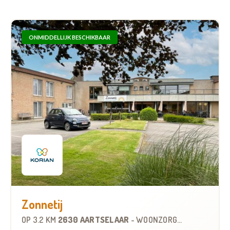
ONMIDDELLIJK BESCHIKBAAR
Zonnetij
OP
3.2 KM
2630 AARTSELAAR
-
WOONZORGCENTRUM (WZC)