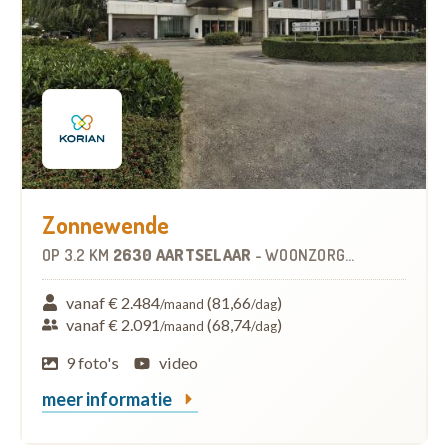
Zonnewende
OP
3.2 KM
2630 AARTSELAAR
-
WOONZORGCENTRUM (WZC)
vanaf € 2.484
(81,66
)
/maand
/dag
vanaf € 2.091
(68,74
)
/maand
/dag
9 foto's
video
meer informatie