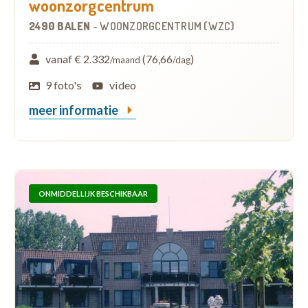
woonzorgcentrum
2490 BALEN
-
WOONZORGCENTRUM (WZC)
vanaf € 2.332
(76,66
)
/maand
/dag
9 foto's
video
meer informatie
ONMIDDELLIJK BESCHIKBAAR