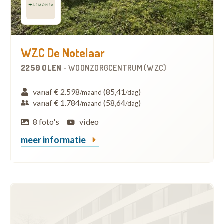
WZC De Notelaar
2250 OLEN
-
WOONZORGCENTRUM (WZC)
vanaf € 2.598
(85,41
)
/maand
/dag
vanaf € 1.784
(58,64
)
/maand
/dag
8 foto's
video
meer informatie