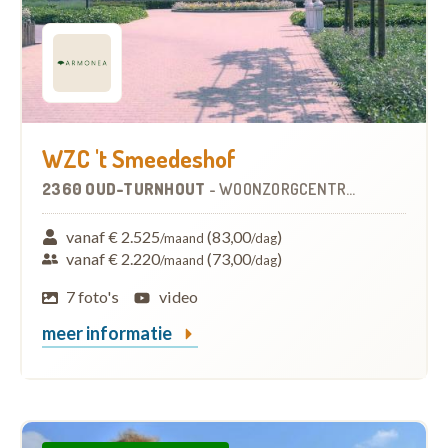
WZC 't Smeedeshof
2360 OUD-TURNHOUT
-
WOONZORGCENTRUM (WZC)
vanaf € 2.525
(83,00
)
/maand
/dag
vanaf € 2.220
(73,00
)
/maand
/dag
7 foto's
video
meer informatie