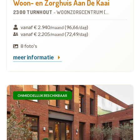
Woon- en Zorghuis Aan De Kaai
2300 TURNHOUT
-
WOONZORGCENTRUM (WZC)
vanaf € 2.940
(96,66
)
/maand
/dag
vanaf € 2.205
(72,49
)
/maand
/dag
8 foto's
meer informatie
ONMIDDELLIJK BESCHIKBAAR