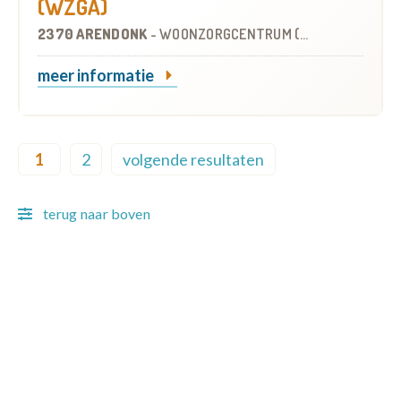
(WZGA)
2370 ARENDONK
-
WOONZORGCENTRUM (WZC)
meer informatie
Pagination
1
2
volgende resultaten
Current page
Page
Next page
terug naar boven