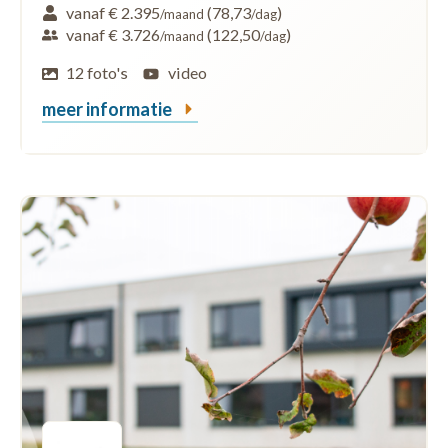
vanaf € 2.395
(78,73
)
/maand
/dag
vanaf € 3.726
(122,50
)
/maand
/dag
12 foto's
video
meer informatie