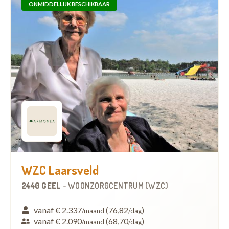
ONMIDDELLIJK BESCHIKBAAR
WZC Laarsveld
2440 GEEL
-
WOONZORGCENTRUM (WZC)
vanaf € 2.337
(76,82
)
/maand
/dag
vanaf € 2.090
(68,70
)
/maand
/dag