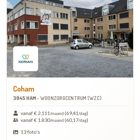
Coham
3945 HAM
-
WOONZORGCENTRUM (WZC)
vanaf € 2.111
(69,41
)
/maand
/dag
vanaf € 1.830
(60,17
)
/maand
/dag
13 foto's