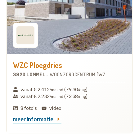
WZC Ploegdries
3920 LOMMEL
-
WOONZORGCENTRUM (WZC)
vanaf € 2.412
(79,30
)
/maand
/dag
vanaf € 2.232
(73,38
)
/maand
/dag
8 foto's
video
meer informatie