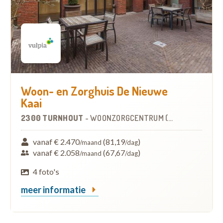
Woon- en Zorghuis De Nieuwe
Kaai
2300 TURNHOUT
-
WOONZORGCENTRUM (WZC)
vanaf € 2.470
(81,19
)
/maand
/dag
vanaf € 2.058
(67,67
)
/maand
/dag
4 foto's
meer informatie