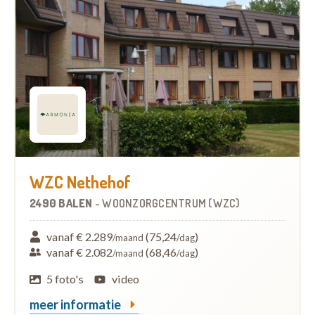
WZC Nethehof
2490 BALEN
-
WOONZORGCENTRUM (WZC)
vanaf € 2.289
(75,24
)
/maand
/dag
vanaf € 2.082
(68,46
)
/maand
/dag
5 foto's
video
meer informatie