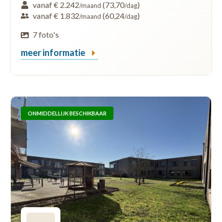
vanaf € 2.242
(73,70
)
/maand
/dag
vanaf € 1.832
(60,24
)
/maand
/dag
7 foto's
meer informatie
ONMIDDELLIJK BESCHIKBAAR