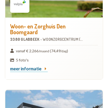
Woon- en Zorghuis Den
Boomgaard
3380 GLABBEEK
-
WOONZORGCENTRUM (WZC)
vanaf € 2.266
(74,49
)
/maand
/dag
5 foto's
meer informatie