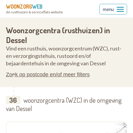
WOONZORG
WEB
menu
dé rusthuizen & serviceflats website
2480
Woonzorgcentra (rusthuizen) in
Dessel
Vind een rusthuis, woonzorgcentrum (WZC), rust-
en verzorgingstehuis, rustoord en/of
bejaardentehuis in de omgeving van Dessel
Zoek op postcode en/of meer filters
36
woonzorgcentra (WZC) in de omgeving
van Dessel