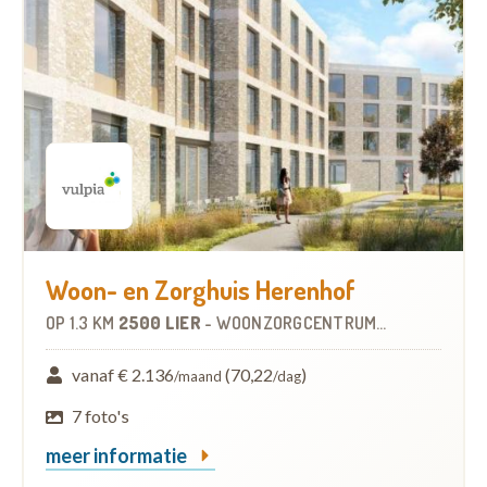
Woon- en Zorghuis Herenhof
OP
1.3 KM
2500 LIER
-
WOONZORGCENTRUM (WZC)
vanaf € 2.136
(70,22
)
/maand
/dag
7 foto's
meer informatie