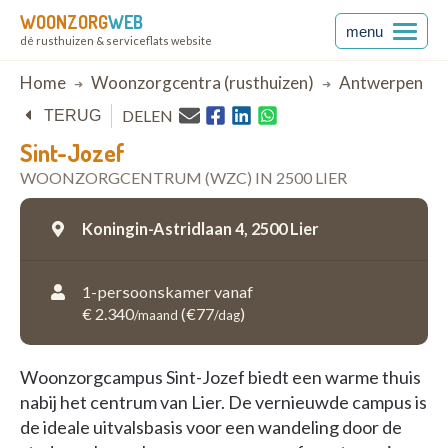
WOONZORG
WEB
menu
dé rusthuizen & serviceflats website
Breadcrumb
Home
Woonzorgcentra (rusthuizen)
Antwerpen
DELEN
TERUG
Sint-Jozef
WOONZORGCENTRUM (WZC) IN 2500 LIER
Koningin-Astridlaan 4,
2500 Lier
1-persoonskamer vanaf
€ 2.340
(€77
)
/maand
/dag
Woonzorgcampus Sint-Jozef biedt een warme thuis
nabij het centrum van Lier. De vernieuwde campus is
de ideale uitvalsbasis voor een wandeling door de