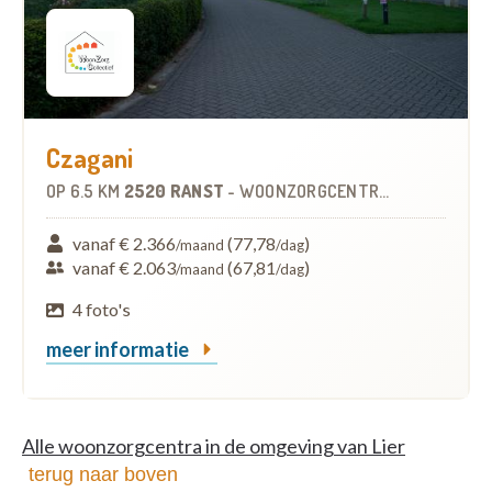
Czagani
OP
6.5 KM
2520 RANST
-
WOONZORGCENTRUM (WZC)
vanaf € 2.366
(77,78
)
/maand
/dag
vanaf € 2.063
(67,81
)
/maand
/dag
4 foto's
meer informatie
Alle woonzorgcentra in de omgeving van Lier
terug naar boven