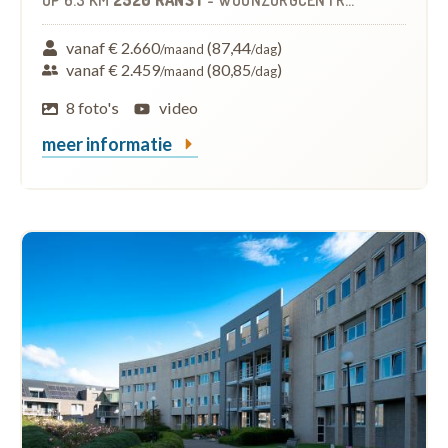
OP
6.3 KM
2520 RANST
-
WOONZORGCENTRUM (WZC)
vanaf € 2.660
(87,44
)
/maand
/dag
vanaf € 2.459
(80,85
)
/maand
/dag
8 foto's
video
meer informatie